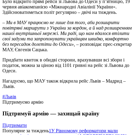
Було відкрито прямі рейси зі Львова до Одеси у п’ятницю, 19
червня авіакомпанією «Міжнародні Авіалінії України».
Здійснюватиметься політ регулярно – двічі на тиждень.
– Ми в МАУ працюємо не лише для того, аби розширити
повітряні маршрути з України за кордон, а й над розширенням
нашої внутрішньої мережі. Ми раді, що нам вдалося втілити
свої задуми та запропонувати українцям швидко, комфортно
без пересадок долетіти до Одеси»,
– розповідає прес-секретар
МАУ, Євгенія Сацька.
Придбати квиток в обидві сторони, врахувавши всі збори і
податок, можна за ціною від 1101 гривні на рейс зі Львова до
Одеси.
Нагадуємо, що МАУ також відкрила рейс Львів – Мадрид –
Львів.
#Львів
Підтримуємо армію
Підтримуй армію — захищай країну
Підтримати
Популярне за тиждень
1
У Рівномому реформатори мали