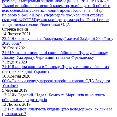
розмову із місцевими чиновниками (ФОТОРЕПОРТАЖ)
2
У
Львові винайшли сонячний колектор, який здатний обігріти
всю оселю
3
Запускається новий проект Kolona.net: “Над
прірвою з іржі”
4
Шоу Супермодель по-українски стартує
сьогодні. ФОТО
5
Грузинський реформатор Іло Глонті стане
заступником голови Рівненської ОДА
Стрічка новин
14 Лютого 2021
23:45
Як сплачували за “комуналку” жителі Західної України у
2020 році?
26 Січня 2021
21:51
У скільки новорічні свята обійшлися Луцьку, Рівному,
Львову, Ужгороду, Чернівцям та Івано-Франківську
7 Грудня 2020
21:19
Яка ціна ялинки в Рівному, Луцьку та інших обласних
центрах Західної України?
16 Жовтня 2020
00:04
Скільки кешу у вересні заробили голови ОДА Західної
України?
5 Червня 2019
17:28
Як Садовий, Надал, Хомко та Марцінків виконують
обіцянки щодо дитсадків
12 Лютого 2019
12:17
У Львові планують будівництво велодоріжок: скільки за
це заплатять?