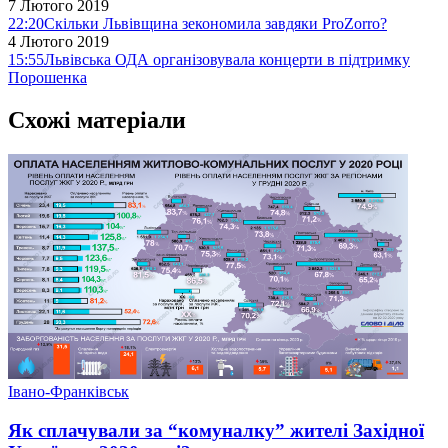
7 Лютого 2019
22:20
Скільки Львівщина зекономила завдяки ProZorro?
4 Лютого 2019
15:55
Львівська ОДА організовувала концерти в підтримку
Порошенка
Схожі матеріали
Івано-Франківськ
Як сплачували за “комуналку” жителі Західної