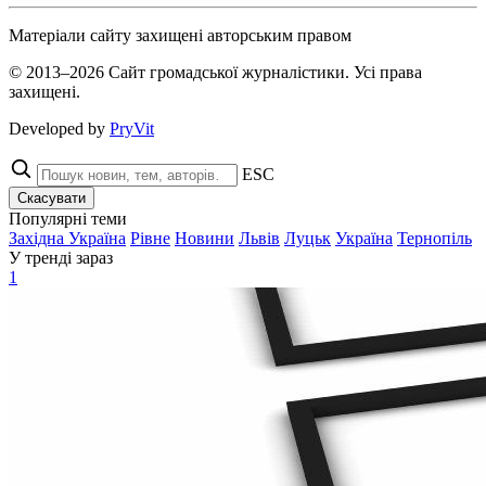
Матеріали сайту захищені авторським правом
© 2013–2026 Сайт громадської журналістики. Усі права
захищені.
Developed by
PryVit
ESC
Скасувати
Популярні теми
Західна Україна
Рівне
Новини
Львів
Луцьк
Україна
Тернопіль
У тренді зараз
1