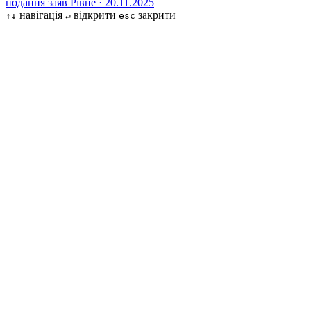
подання заяв
Рівне · 20.11.2025
навігація
відкрити
закрити
↑↓
↵
esc