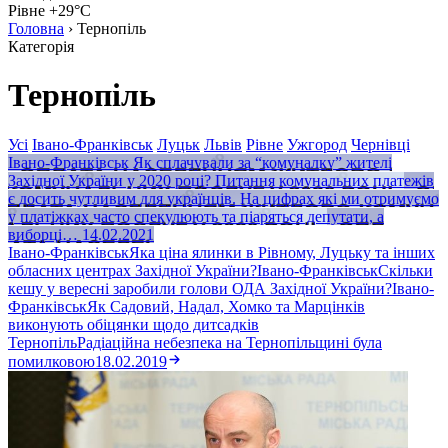
Рівне +29°C
Головна
›
Тернопіль
Категорія
Тернопіль
Усі
Івано-Франківськ
Луцьк
Львів
Рівне
Ужгород
Чернівці
Івано-Франківськ
Як сплачували за “комуналку” жителі
Західної України у 2020 році?
Питання комунальних платежів
є досить чутливим для українців. На цифрах які ми отримуємо
у платіжках часто спекулюють та піаряться депутати, а
виборці…
14.02.2021
Івано-Франківськ
Яка ціна ялинки в Рівному, Луцьку та інших
обласних центрах Західної України?
Івано-Франківськ
Скільки
кешу у вересні заробили голови ОДА Західної України?
Івано-
Франківськ
Як Садовий, Надал, Хомко та Марцінків
виконують обіцянки щодо дитсадків
Тернопіль
Радіаційна небезпека на Тернопільщині була
помилковою
18.02.2019