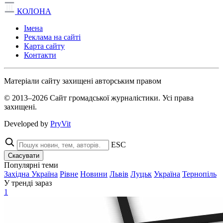
КОЛОНА
Імена
Реклама на сайті
Карта сайту
Контакти
Матеріали сайту захищені авторським правом
© 2013–2026 Сайт громадської журналістики. Усі права
захищені.
Developed by
PryVit
ESC
Скасувати
Популярні теми
Західна Україна
Рівне
Новини
Львів
Луцьк
Україна
Тернопіль
У тренді зараз
1