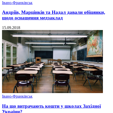
Івано-Франківськ
Андріїв, Марцінків та Надал давали обіцянки,
щодо оснащення медзаклад
15.09.2018
Івано-Франківськ
На що витрачають кошти у школах Західної
України?