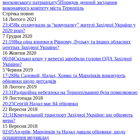
московського патріархату
5
Порядок денний засідання
виконавчого комітету міста Тернопіль
Стрічка новин
14 Лютого 2021
23:45
Як сплачували за “комуналку” жителі Західної України у
2020 році?
7 Грудня 2020
21:19
Яка ціна ялинки в Рівному, Луцьку та інших обласних
центрах Західної України?
16 Жовтня 2020
00:04
Скільки кешу у вересні заробили голови ОДА Західної
України?
5 Червня 2019
17:28
Як Садовий, Надал, Хомко та Марцінків виконують
обіцянки щодо дитсадків
18 Лютого 2019
23:31
Радіаційна небезпека на Тернопільщині була помилковою
19 Листопада 2018
20:25
Сергій Надал має 84 обіцянки
22 Вересня 2018
21:31
Комунальний транспорт Західної України: що обіцяють
мери?
15 Вересня 2018
02:05
Андріїв, Марцінків та Надал давали обіцянки, щодо
оснащення медзаклад