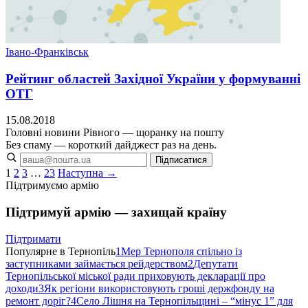
Івано-Франківськ
Рейтинг областей Західної України у формуванні
ОТГ
15.08.2018
Головні новини Рівного — щоранку на пошту
Без спаму — короткий дайджест раз на день.
Підписатися
1
2
3
…
23
Наступна →
Підтримуємо армію
Підтримуй армію — захищай країну
Підтримати
Популярне в Тернопіль
1
Мер Тернополя спільно із
заступниками займається рейдерством
2
Депутати
Тернопільської міської ради приховують декларації про
доходи
3
Як регіони використовують гроші держфонду на
ремонт доріг?
4
Село Лішня на Тернопільщині – “мінус 1” для