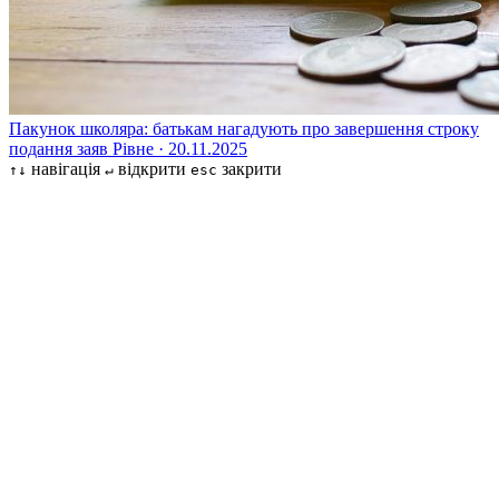
Пакунок школяра: батькам нагадують про завершення строку
подання заяв
Рівне · 20.11.2025
навігація
відкрити
закрити
↑↓
↵
esc