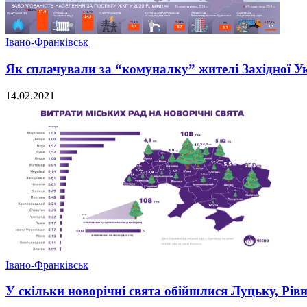
Івано-Франківськ
Як сплачували за “комуналку” жителі Західної Ук
14.02.2021
Івано-Франківськ
У скільки новорічні свята обійшлися Луцьку, Рів