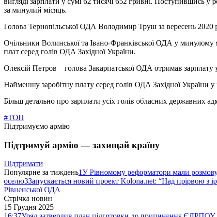
вигляді зарплати у сумі 62 тисячі 652 гривні. Поступившись у 
за минулий місяць.
Голова Тернопільської ОДА Володимир Труш за вересень 2020 ро
Очільники Волинської та Івано-Франківської ОДА у минулому мі
плат серед голів ОДА Західної України.
Олексій Петров – голова Закарпатської ОДА отримав зарплату у 
Найменшу заробітну плату серед голів ОДА Західної України у
Більш детально про зарплати усіх голів обласних державних адмі
#ТОП
Підтримуємо армію
Підтримуй армію — захищай країну
Підтримати
Популярне за тиждень
1
У Рівномому реформатори мали розмо
оселю
3
Запускається новий проект Kolona.net: “Над прірвою з і
Рівненської ОДА
Стрічка новин
15 Грудня 2025
16:37
Уряд затвердив план підготовки до припинення ЄДРПОУ 