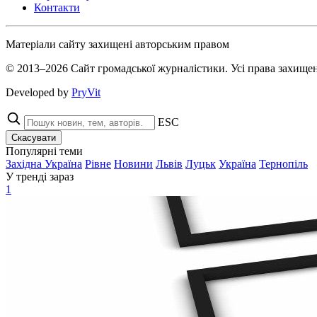
Контакти
Матеріали сайту захищені авторським правом
© 2013–2026 Сайт громадської журналістики. Усі права захищен
Developed by
PryVit
ESC
Скасувати
Популярні теми
Західна Україна
Рівне
Новини
Львів
Луцьк
Україна
Тернопіль
У тренді зараз
1