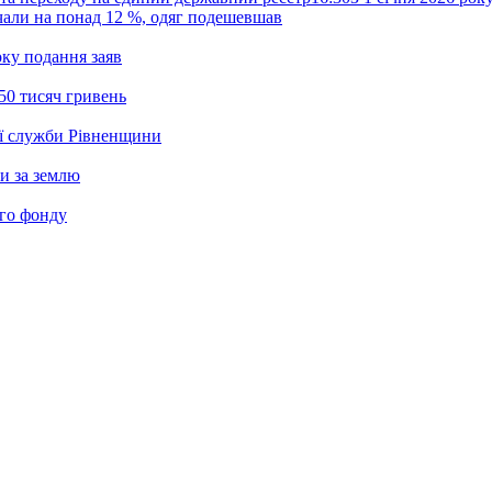
жчали на понад 12 %, одяг подешевшав
ку подання заяв
50 тисяч гривень
ої служби Рівненщини
и за землю
ого фонду