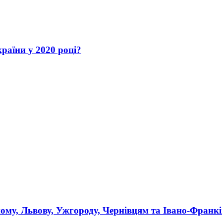
раїни у 2020 році?
ному, Львову, Ужгороду, Чернівцям та Івано-Франк