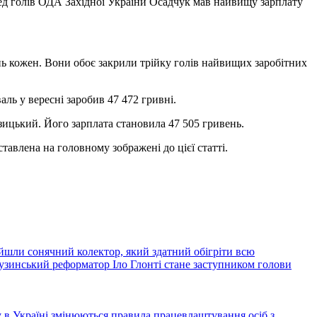
еред голів ОДА Західної України Осадчук мав найвищу зарплату
нь кожен. Вони обоє закрили трійку голів найвищих заробітних
ль у вересні заробив 47 472 гривні.
ицький. Його зарплата становила 47 505 гривень.
тавлена на головному зображені до цієї статті.
йшли сонячний колектор, який здатний обігріти всю
узинський реформатор Іло Глонті стане заступником голови
ку в Україні змінюються правила працевлаштування осіб з