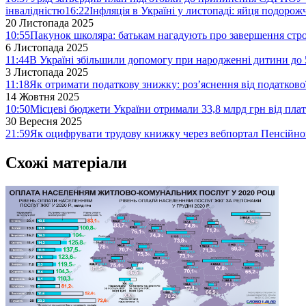
інвалідністю
16:22
Інфляція в Україні у листопаді: яйця подоро
20 Листопада 2025
10:55
Пакунок школяра: батькам нагадують про завершення стро
6 Листопада 2025
11:44
В Україні збільшили допомогу при народженні дитини до 
3 Листопада 2025
11:18
Як отримати податкову знижку: роз’яснення від податков
14 Жовтня 2025
10:50
Місцеві бюджети України отримали 33,8 млрд грн від плат
30 Вересня 2025
21:59
Як оцифрувати трудову книжку через вебпортал Пенсійн
Схожі матеріали