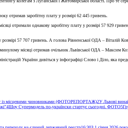
рейтингу колегам з Луганської і Житомирської області. Про те с
ку отримав заробітну плату у розмірі 62 445 гривень.
сяці отримали однакову заробітну плату у розмірі 57 929 гриве
розмірі 57 707 гривень. А голова Рівненської ОДА – Віталій Кова
 минулому місяці отримав очільник Львівської ОДА – Максим Коз
ністрацій України дивіться у інфографіці Слово і Діло, яка предс
ву із місцевими чиновниками (ФОТОРЕПОРТАЖ)
2
У Львові вина
ржі”
4
Шоу Супермодель по-українски стартує сьогодні. ФОТО
5
Гр
та переходу на єдиний державний реєстр
16:30
З 1 січня 2026 ро