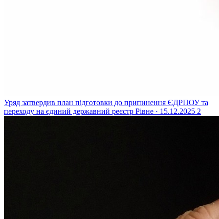
Уряд затвердив план підготовки до припинення ЄДРПОУ та
переходу на єдиний державний реєстр
Рівне · 15.12.2025
2