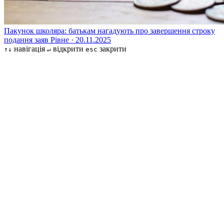
Пакунок школяра: батькам нагадують про завершення строку
подання заяв
Рівне · 20.11.2025
навігація
відкрити
закрити
↑↓
↵
esc