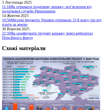
3 Листопада 2025
11:18
Як отримати податкову знижку: роз’яснення від
податкової служби Рівненщини
14 Жовтня 2025
10:50
Місцеві бюджети України отримали 33,8 млрд грн від
плати за землю
30 Вересня 2025
21:59
Як оцифрувати трудову книжку через вебпортал
Пенсійного фонду
Схожі матеріали