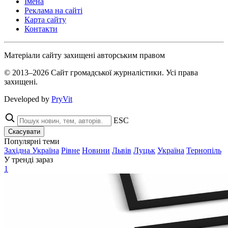
Імена
Реклама на сайті
Карта сайту
Контакти
Матеріали сайту захищені авторським правом
© 2013–2026 Сайт громадської журналістики. Усі права
захищені.
Developed by
PryVit
ESC
Скасувати
Популярні теми
Західна Україна
Рівне
Новини
Львів
Луцьк
Україна
Тернопіль
У тренді зараз
1