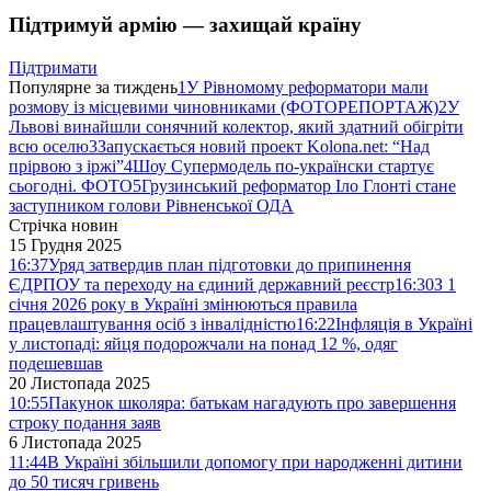
Підтримуй армію — захищай країну
Підтримати
Популярне за тиждень
1
У Рівномому реформатори мали
розмову із місцевими чиновниками (ФОТОРЕПОРТАЖ)
2
У
Львові винайшли сонячний колектор, який здатний обігріти
всю оселю
3
Запускається новий проект Kolona.net: “Над
прірвою з іржі”
4
Шоу Супермодель по-українски стартує
сьогодні. ФОТО
5
Грузинський реформатор Іло Глонті стане
заступником голови Рівненської ОДА
Стрічка новин
15 Грудня 2025
16:37
Уряд затвердив план підготовки до припинення
ЄДРПОУ та переходу на єдиний державний реєстр
16:30
З 1
січня 2026 року в Україні змінюються правила
працевлаштування осіб з інвалідністю
16:22
Інфляція в Україні
у листопаді: яйця подорожчали на понад 12 %, одяг
подешевшав
20 Листопада 2025
10:55
Пакунок школяра: батькам нагадують про завершення
строку подання заяв
6 Листопада 2025
11:44
В Україні збільшили допомогу при народженні дитини
до 50 тисяч гривень