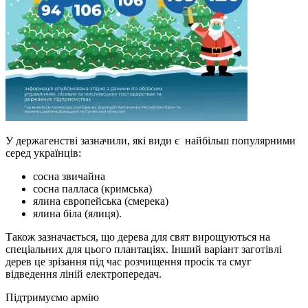
У держагенстві зазначили, які види є найбільш популярними
серед українців:
сосна
звичайна
сосна
палласа
(
кримська
)
ялина
європейська
(
смерека
)
ялина
біла
(
ялиця
).
Також зазначається, що дерева для свят вирощуються на
спеціальних для цього плантаціях. Інший варіант заготівлі
дерев це зрізання під час розчищення просік та смуг
відведення ліній електропередач.
Підтримуємо армію