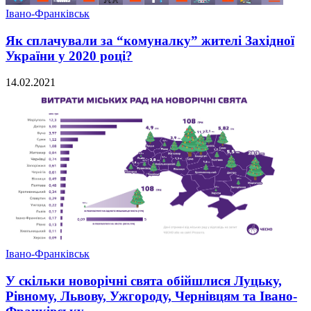
Івано-Франківськ
Як сплачували за “комуналку” жителі Західної
України у 2020 році?
14.02.2021
Івано-Франківськ
У скільки новорічні свята обійшлися Луцьку,
Рівному, Львову, Ужгороду, Чернівцям та Івано-