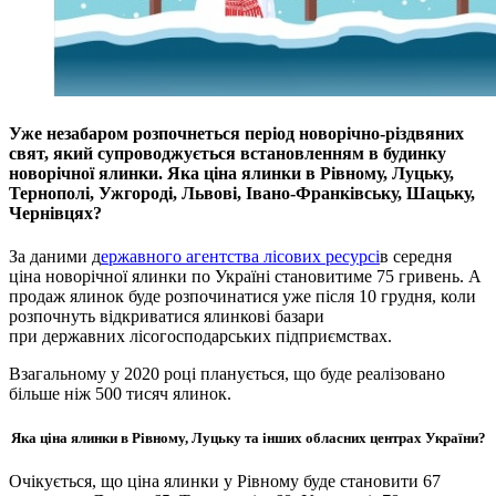
Уже незабаром розпочнеться період новорічно-різдвяних
свят, який супроводжується встановленням в будинку
новорічної ялинки. Яка ціна ялинки в Рівному, Луцьку,
Тернополі, Ужгороді, Львові, Івано-Франківську, Шацьку,
Чернівцях?
За даними д
ержавного агентства лісових ресурсі
в середня
ціна новорічної ялинки по Україні становитиме 75 гривень. А
продаж ялинок буде розпочинатися уже після 10 грудня, коли
розпочнуть відкриватися ялинкові базари
при
державних
лісогосподарських
підприємствах
.
Взагальному у 2020 році планується, що буде реалізовано
більше ніж 500 тисяч ялинок.
Яка ціна ялинки в Рівному, Луцьку та інших обласних центрах України?
Очікується, що ціна ялинки у Рівному буде становити 67