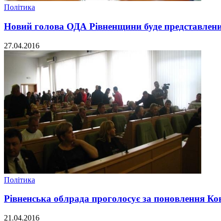
Політика
Новий голова ОДА Рівненщини буде представлени
27.04.2016
Політика
Рівненська облрада проголосує за поновлення К
21.04.2016