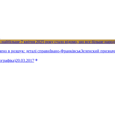
и
в найбільше
7 квітня 2025 року стало відомо, що все більше наро
но в розшук: деталі справи
Івано-Франківськ
Зеленский признач
ографіка)
20.03.2017