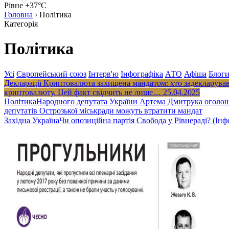
Рівне +37°C
Головна
›
Політика
Категорія
Політика
Усі
Європейський союз
Інтерв'ю
Інфографіка
АТО
Афіша
Блог
Декларації
Криптовалюта захищена мандатом: хто задекларува
криптовалюту. Цей факт свідчить не лише…
25.04.2025
Політика
Народного депутата України Артема Дмитрука оголоше
депутатів Острозької міськради можуть втратити мандат
Західна Україна
Чи опозиційна партія Свобода у Рівнераді? (Інф