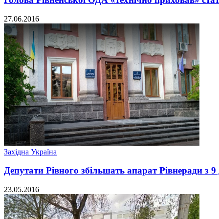
27.06.2016
Західна Україна
Депутати Рівного збільшать апарат Рівнеради з 9 д
23.05.2016