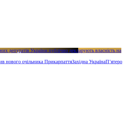
дних депутатів України публічно декларують власність на
ив нового очільника Прикарпаття
Західна Україна
П’ятеро