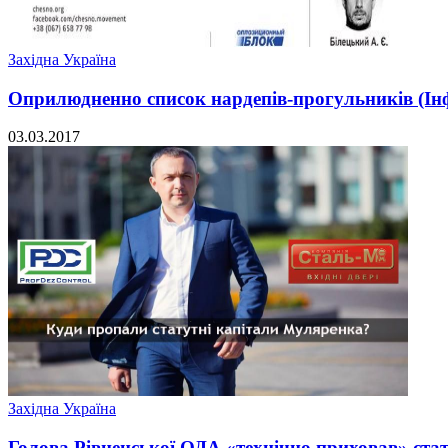
Західна Україна
Оприлюдненно список нардепів-прогульників (Ін
03.03.2017
Західна Україна
Голова Рівненської ОДА «технічно приховав» ста