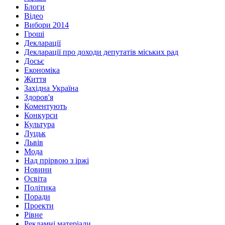
Блоги
Відео
Вибори 2014
Гроші
Декларації
Декларації про доходи депутатів міських рад
Досьє
Економіка
Життя
Західна Україна
Здоров'я
Коментують
Конкурси
Культура
Луцьк
Львів
Мода
Над прірвою з іржі
Новини
Освіта
Політика
Поради
Проекти
Рівне
Рекламні матеріали