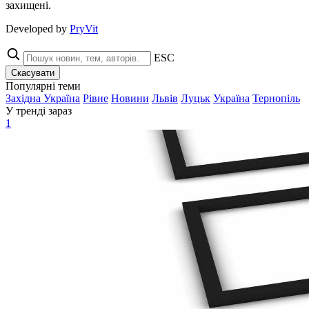
захищені.
Developed by
PryVit
ESC
Скасувати
Популярні теми
Західна Україна
Рівне
Новини
Львів
Луцьк
Україна
Тернопіль
У тренді зараз
1