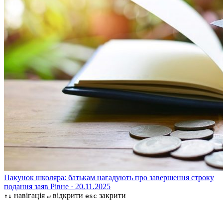
Пакунок школяра: батькам нагадують про завершення строку
подання заяв
Рівне · 20.11.2025
навігація
відкрити
закрити
↑↓
↵
esc