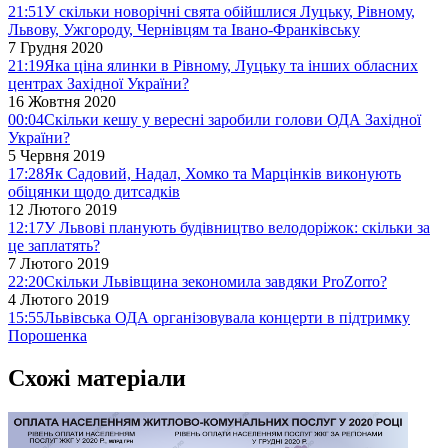
21:51
У скільки новорічні свята обійшлися Луцьку, Рівному,
Львову, Ужгороду, Чернівцям та Івано-Франківську
7 Грудня 2020
21:19
Яка ціна ялинки в Рівному, Луцьку та інших обласних
центрах Західної України?
16 Жовтня 2020
00:04
Скільки кешу у вересні заробили голови ОДА Західної
України?
5 Червня 2019
17:28
Як Садовий, Надал, Хомко та Марцінків виконують
обіцянки щодо дитсадків
12 Лютого 2019
12:17
У Львові планують будівництво велодоріжок: скільки за
це заплатять?
7 Лютого 2019
22:20
Скільки Львівщина зекономила завдяки ProZorro?
4 Лютого 2019
15:55
Львівська ОДА організовувала концерти в підтримку
Порошенка
Схожі матеріали