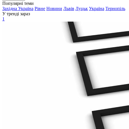
Популярні теми
Західна Україна
Рівне
Новини
Львів
Луцьк
Україна
Тернопіль
У тренді зараз
1