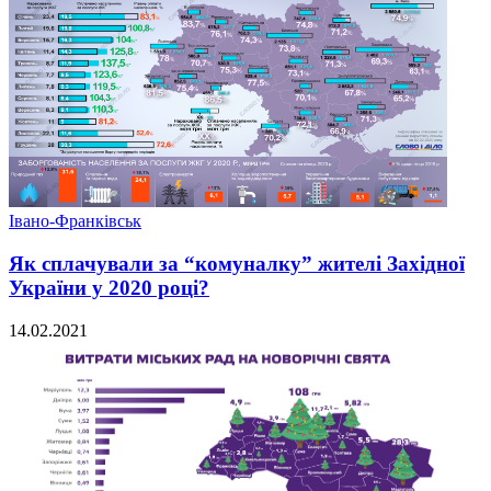
Івано-Франківськ
Як сплачували за “комуналку” жителі Західної
України у 2020 році?
14.02.2021