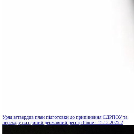
Уряд затвердив план підготовки до припинення ЄДРПОУ та
переходу на єдиний державний реєстр
Рівне · 15.12.2025
2