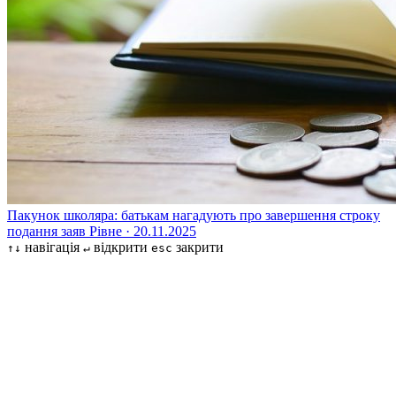
Пакунок школяра: батькам нагадують про завершення строку
подання заяв
Рівне · 20.11.2025
навігація
відкрити
закрити
↑↓
↵
esc