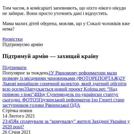
Тим часом, в комісаріаті запевняють, що ніхто нікого нікуди
не забирає. Вони просто уточнять дані і відпустять.
Мама малих дітей обурена, мовляв, що у Сокалі чоловіків вже
нема?
#повістки
Підтримуємо армію
Підтримуй армію — захищай країну
Підтримати
Популярне за тиждень
1
У Рівномому реформатори мали
розмову із місцевими чиновниками (ФОТОРЕПОРТАЖ)
2
У
Львові винайшли сонячний колектор, який здатний обігріти
всю оселю
3
Запускається новий проект Kolona.net: “Над
прірвою з іржі”
4
Шоу Супермодель по-українски стартує
сьогодні. ФОТО
5
Грузинський реформатор Іло Глонті стане
заступником голови Рівненської ОДА
Стрічка новин
14 Лютого 2021
23:45
Як сплачували за “комуналку” жителі Західної України у
2020 році?
26 Січня 2021