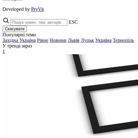
Developed by
PryVit
ESC
Скасувати
Популярні теми
Західна Україна
Рівне
Новини
Львів
Луцьк
Україна
Тернопіль
У тренді зараз
1