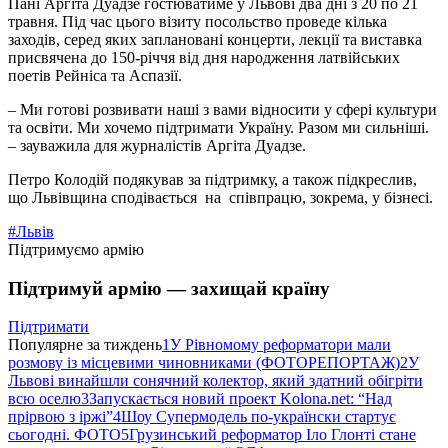
Пані Аргіта Дуадзе гостюватиме у Львові два дні з 20 по 21
травня. Під час цього візиту посольство проведе кілька
заходів, серед яких заплановані концерти, лекції та виставка
присвячена до 150-річчя від дня народження латвійських
поетів Рейніса та Аспазії.
– Ми готові розвивати наші з вами відносити у сфері культури
та освіти. Ми хочемо підтримати Україну. Разом ми сильніші.
– зауважила для журналістів Аргіта Дуадзе.
Петро Колодій подякував за підтримку, а також підкреслив,
що Львівщина сподівається на співпрацю, зокрема, у бізнесі.
#Львів
Підтримуємо армію
Підтримуй армію — захищай країну
Підтримати
Популярне за тиждень
1
У Рівномому реформатори мали
розмову із місцевими чиновниками (ФОТОРЕПОРТАЖ)
2
У
Львові винайшли сонячний колектор, який здатний обігріти
всю оселю
3
Запускається новий проект Kolona.net: “Над
прірвою з іржі”
4
Шоу Супермодель по-українски стартує
сьогодні. ФОТО
5
Грузинський реформатор Іло Глонті стане