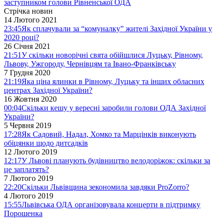
заступником голови Рівненської ОДА
Стрічка новин
14 Лютого 2021
23:45
Як сплачували за “комуналку” жителі Західної України у
2020 році?
26 Січня 2021
21:51
У скільки новорічні свята обійшлися Луцьку, Рівному,
Львову, Ужгороду, Чернівцям та Івано-Франківську
7 Грудня 2020
21:19
Яка ціна ялинки в Рівному, Луцьку та інших обласних
центрах Західної України?
16 Жовтня 2020
00:04
Скільки кешу у вересні заробили голови ОДА Західної
України?
5 Червня 2019
17:28
Як Садовий, Надал, Хомко та Марцінків виконують
обіцянки щодо дитсадків
12 Лютого 2019
12:17
У Львові планують будівництво велодоріжок: скільки за
це заплатять?
7 Лютого 2019
22:20
Скільки Львівщина зекономила завдяки ProZorro?
4 Лютого 2019
15:55
Львівська ОДА організовувала концерти в підтримку
Порошенка