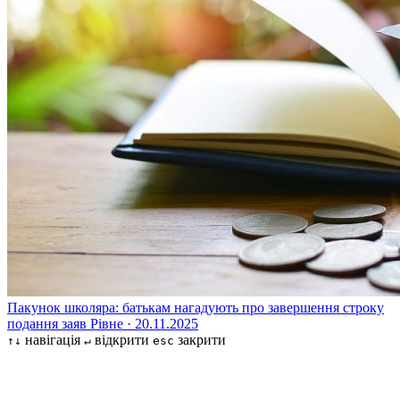
Пакунок школяра: батькам нагадують про завершення строку
подання заяв
Рівне · 20.11.2025
навігація
відкрити
закрити
↑↓
↵
esc