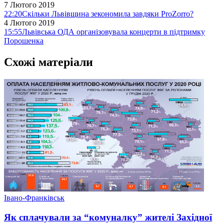
7 Лютого 2019
22:20
Скільки Львівщина зекономила завдяки ProZorro?
4 Лютого 2019
15:55
Львівська ОДА організовувала концерти в підтримку
Порошенка
Схожі матеріали
Івано-Франківськ
Як сплачували за “комуналку” жителі Західної