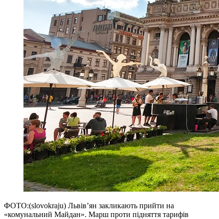
ФОТО:(slovokraju) Львів’ян закликають прийти на
«комунальний Майдан». Марш проти підняття тарифів