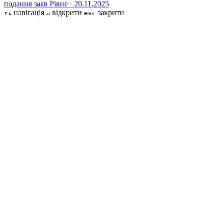
подання заяв
Рівне · 20.11.2025
навігація
відкрити
закрити
↑↓
↵
esc