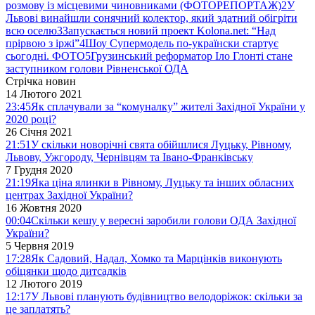
розмову із місцевими чиновниками (ФОТОРЕПОРТАЖ)
2
У
Львові винайшли сонячний колектор, який здатний обігріти
всю оселю
3
Запускається новий проект Kolona.net: “Над
прірвою з іржі”
4
Шоу Супермодель по-українски стартує
сьогодні. ФОТО
5
Грузинський реформатор Іло Глонті стане
заступником голови Рівненської ОДА
Стрічка новин
14 Лютого 2021
23:45
Як сплачували за “комуналку” жителі Західної України у
2020 році?
26 Січня 2021
21:51
У скільки новорічні свята обійшлися Луцьку, Рівному,
Львову, Ужгороду, Чернівцям та Івано-Франківську
7 Грудня 2020
21:19
Яка ціна ялинки в Рівному, Луцьку та інших обласних
центрах Західної України?
16 Жовтня 2020
00:04
Скільки кешу у вересні заробили голови ОДА Західної
України?
5 Червня 2019
17:28
Як Садовий, Надал, Хомко та Марцінків виконують
обіцянки щодо дитсадків
12 Лютого 2019
12:17
У Львові планують будівництво велодоріжок: скільки за
це заплатять?