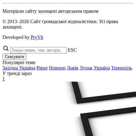
Матеріали сайту захищені авторським правом
© 2013–2026 Сайт громадської журналістики. Усі права
захищені.
Developed by
PryVit
ESC
Скасувати
Популярні теми
Західна Україна
Рівне
Новини
Львів
Луцьк
Україна
Тернопіль
У тренді зараз
1