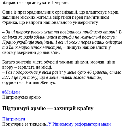
збираються організувати 1 червня.
Одна із праворадикальних організацій, що влаштовує марш,
закликає міських жителів зібратися перед пам’ятником
Франка, що напроти національного університету.
–
За ці півроку рівень життя погіршився приблизно втричі. В
стільки ж разів збільшилися тарифи на комунальні послуги.
Працю українців знецінили. І всі ці жахи через наших олігархів
та їхніх маріонеток-міністрів,
– пишуть націоналісти у
своєму зверненні до львів’ян.
Багато жителів міста обурені такими цінами, мовляв, ціни
вгору – зарплата на місці.
–
Газ подорожчав у вісім разів: у мене було 46 гривень, стало
327. І це при тому, що в мене тільки газова плита»,
–
обурюється Наталя Женчук.
#Майдан
Підтримуємо армію
Підтримуй армію — захищай країну
Підтримати
Популярне за тиждень
1
У Рівномому реформатори мали