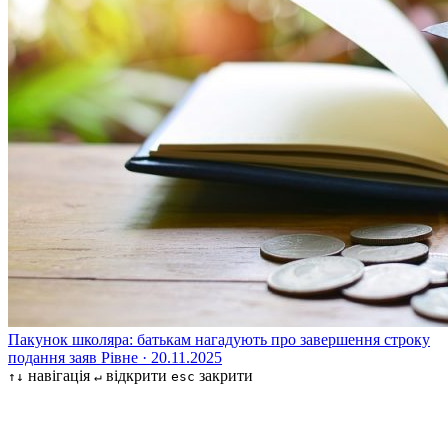
Пакунок школяра: батькам нагадують про завершення строку
подання заяв
Рівне · 20.11.2025
навігація
відкрити
закрити
↑↓
↵
esc