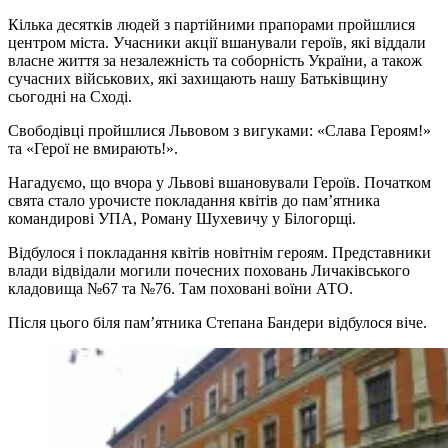
Кілька десятків людей з партійними прапорами пройшлися
центром міста. Учасники акції вшанували героїв, які віддали
власне життя за незалежність та соборність України, а також
сучасних військових, які захищають нашу Батьківщину
сьогодні на Сході.
Свободівці пройшлися Львовом з вигуками: «Слава Героям!»
та «Герої не вмирають!».
Нагадуємо, що вчора у Львові вшановували Героїв. Початком
свята стало урочисте покладання квітів до пам’ятника
командирові УПА, Роману Шухевичу у Білогорщі.
Відбулося і покладання квітів новітнім героям. Представники
влади відвідали могили почесних поховань Личаківського
кладовища №67 та №76. Там поховані воїни АТО.
Після цього біля пам’ятника Степана Бандери відбулося віче.