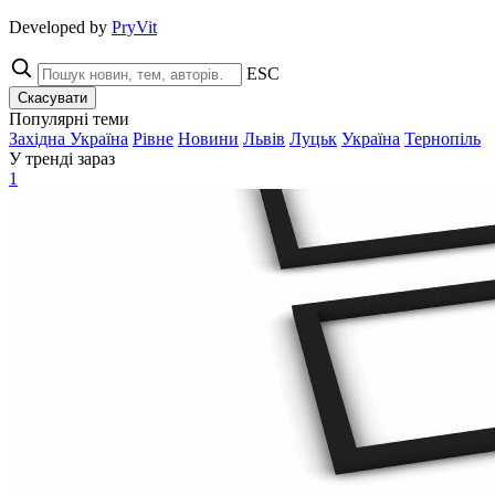
Developed by
PryVit
ESC
Скасувати
Популярні теми
Західна Україна
Рівне
Новини
Львів
Луцьк
Україна
Тернопіль
У тренді зараз
1