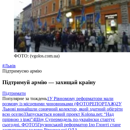
ФОТО: (vgolos.com.ua)
#Львів
Підтримуємо армію
Підтримуй армію — захищай країну
Підтримати
Популярне за тиждень
1
У Рівномому реформатори мали
розмову із місцевими чиновниками (ФОТОРЕПОРТАЖ)
2
У
Львові винайшли сонячний колектор, який здатний обігріти
всю оселю
3
Запускається новий проект Kolona.net: “Над
прірвою з іржі”
4
Шоу Супермодель по-українски стартує
сьогодні. ФОТО
5
Грузинський реформатор Іло Глонті стане
заступником голови Рівненської ОДА