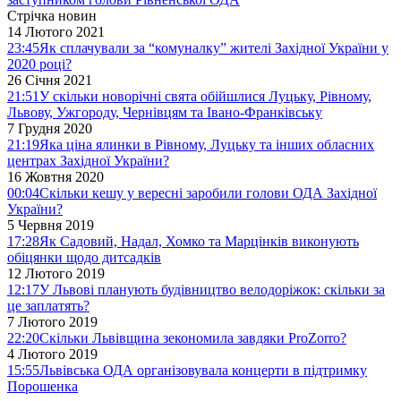
Стрічка новин
14 Лютого 2021
23:45
Як сплачували за “комуналку” жителі Західної України у
2020 році?
26 Січня 2021
21:51
У скільки новорічні свята обійшлися Луцьку, Рівному,
Львову, Ужгороду, Чернівцям та Івано-Франківську
7 Грудня 2020
21:19
Яка ціна ялинки в Рівному, Луцьку та інших обласних
центрах Західної України?
16 Жовтня 2020
00:04
Скільки кешу у вересні заробили голови ОДА Західної
України?
5 Червня 2019
17:28
Як Садовий, Надал, Хомко та Марцінків виконують
обіцянки щодо дитсадків
12 Лютого 2019
12:17
У Львові планують будівництво велодоріжок: скільки за
це заплатять?
7 Лютого 2019
22:20
Скільки Львівщина зекономила завдяки ProZorro?
4 Лютого 2019
15:55
Львівська ОДА організовувала концерти в підтримку
Порошенка