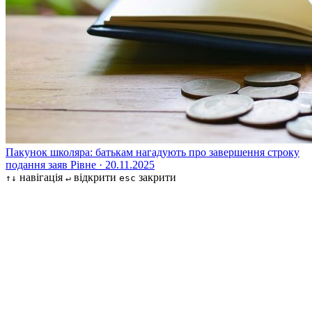
Пакунок школяра: батькам нагадують про завершення строку
подання заяв
Рівне · 20.11.2025
навігація
відкрити
закрити
↑↓
↵
esc