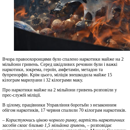
Вчора правоохоронцями було спалено наркотики майже на 2
мільйони гривень. Серед шкідливих речовин були і важкі
наркотики, зокрема, героїн, амфетамін, метадон та
бупренорфін. Крім цього, міліція знешкодила майже 15
кілограм марихуани і 32 кілограми маку.
Про наркотики майже на 2 мільйони гривень розповіли у
прес-службі міліції.
В цілому, працівники Управління боротьби з незаконним
обігом наркотиків, 17 червня спалили 70 кілограм наркотиків.
–
Користуючись ціною чорного ринку, вартість наркотичних
засобів сягає близько 1,5 мільйона гривень,
– розповідає