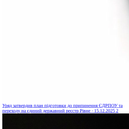
Уряд затвердив план підготовки до припинення ЄДРПОУ та
переходу на єдиний державний реєстр
Рівне · 15.12.2025
2