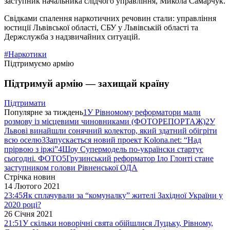
заступник начальника слідчого управління, Микола Самарчук.
Свідками спалення наркотичних речовин стали: управління
юстиції Львівської області, СБУ у Львівській області та
Держслужба з надзвичайних ситуацій.
#Наркотики
Підтримуємо армію
Підтримуй армію — захищай країну
Підтримати
Популярне за тиждень
1
У Рівномому реформатори мали
розмову із місцевими чиновниками (ФОТОРЕПОРТАЖ)
2
У
Львові винайшли сонячний колектор, який здатний обігріти
всю оселю
3
Запускається новий проект Kolona.net: “Над
прірвою з іржі”
4
Шоу Супермодель по-українски стартує
сьогодні. ФОТО
5
Грузинський реформатор Іло Глонті стане
заступником голови Рівненської ОДА
Стрічка новин
14 Лютого 2021
23:45
Як сплачували за “комуналку” жителі Західної України у
2020 році?
26 Січня 2021
21:51
У скільки новорічні свята обійшлися Луцьку, Рівному,