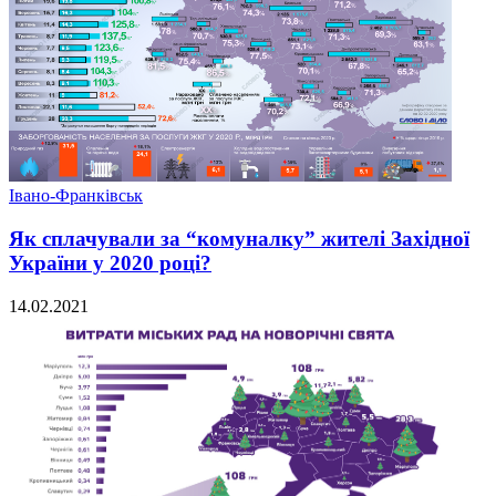
Івано-Франківськ
Як сплачували за “комуналку” жителі Західної
України у 2020 році?
14.02.2021