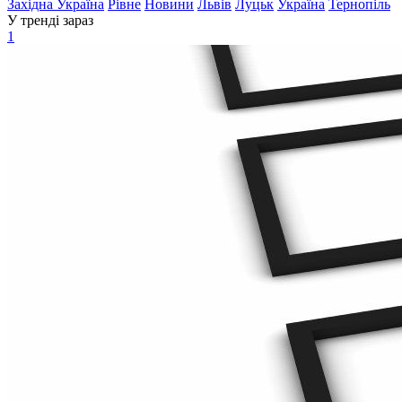
Західна Україна
Рівне
Новини
Львів
Луцьк
Україна
Тернопіль
У тренді зараз
1