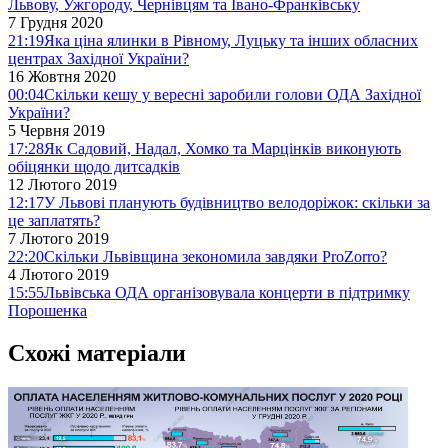
Львову, Ужгороду, Чернівцям та Івано-Франківську
7 Грудня 2020
21:19
Яка ціна ялинки в Рівному, Луцьку та інших обласних
центрах Західної України?
16 Жовтня 2020
00:04
Скільки кешу у вересні заробили голови ОДА Західної
України?
5 Червня 2019
17:28
Як Садовий, Надал, Хомко та Марцінків виконують
обіцянки щодо дитсадків
12 Лютого 2019
12:17
У Львові планують будівництво велодоріжок: скільки за
це заплатять?
7 Лютого 2019
22:20
Скільки Львівщина зекономила завдяки ProZorro?
4 Лютого 2019
15:55
Львівська ОДА організовувала концерти в підтримку
Порошенка
Схожі матеріали