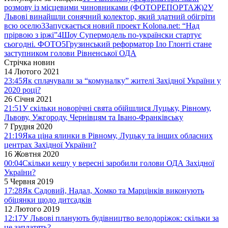
розмову із місцевими чиновниками (ФОТОРЕПОРТАЖ)
2
У
Львові винайшли сонячний колектор, який здатний обігріти
всю оселю
3
Запускається новий проект Kolona.net: “Над
прірвою з іржі”
4
Шоу Супермодель по-українски стартує
сьогодні. ФОТО
5
Грузинський реформатор Іло Глонті стане
заступником голови Рівненської ОДА
Стрічка новин
14 Лютого 2021
23:45
Як сплачували за “комуналку” жителі Західної України у
2020 році?
26 Січня 2021
21:51
У скільки новорічні свята обійшлися Луцьку, Рівному,
Львову, Ужгороду, Чернівцям та Івано-Франківську
7 Грудня 2020
21:19
Яка ціна ялинки в Рівному, Луцьку та інших обласних
центрах Західної України?
16 Жовтня 2020
00:04
Скільки кешу у вересні заробили голови ОДА Західної
України?
5 Червня 2019
17:28
Як Садовий, Надал, Хомко та Марцінків виконують
обіцянки щодо дитсадків
12 Лютого 2019
12:17
У Львові планують будівництво велодоріжок: скільки за
це заплатять?