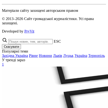
Матеріали сайту захищені авторським правом
© 2013–2026 Сайт громадської журналістики. Усі права
захищені.
Developed by
PryVit
ESC
Скасувати
Популярні теми
Західна Україна
Рівне
Новини
Львів
Луцьк
Україна
Тернопіль
У тренді зараз
1