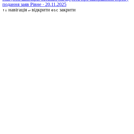
подання заяв
Рівне · 20.11.2025
навігація
відкрити
закрити
↑↓
↵
esc