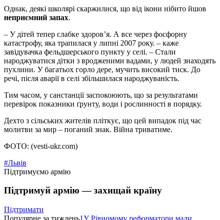
Однак, деякі школярі скаржилися, що від ікони нібито йшов
неприємний запах
.
– У дітей тепер слабке здоров’я. А все через фосфорну
катастрофу, яка трапилася у липні 2007 року. – каже
завідувачка фельдшерського пункту у селі. – Стали
народжуватися дітки з вродженими вадами, у людей знаходять
пухлини. У багатьох горло дере, мучить високий тиск. До
речі, після аварії в селі збільшилася народжуваність.
Тим часом, у санстанції заспокоюють, що за результатами
перевірок показники ґрунту, води і рослинності в порядку.
Дехто з сільських жителів пліткує, що цей випадок під час
молитви за мир – поганий знак. Війна триватиме.
ФОТО: (vesti-ukr.com)
#Львів
Підтримуємо армію
Підтримуй армію — захищай країну
Підтримати
Популярне за тиждень
1
У Рівномому реформатори мали