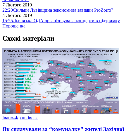
7 Лютого 2019
22:20
Скільки Львівщина зекономила завдяки ProZorro?
4 Лютого 2019
15:55
Львівська ОДА організовувала концерти в підтримку
Порошенка
Схожі матеріали
Івано-Франківськ
Як сплачували за “комуналку” жителі Західної