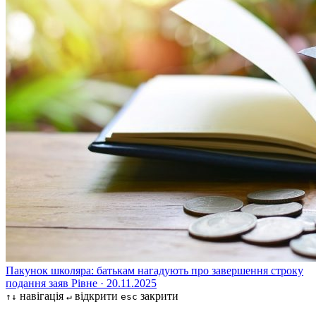
Пакунок школяра: батькам нагадують про завершення строку
подання заяв
Рівне · 20.11.2025
навігація
відкрити
закрити
↑↓
↵
esc