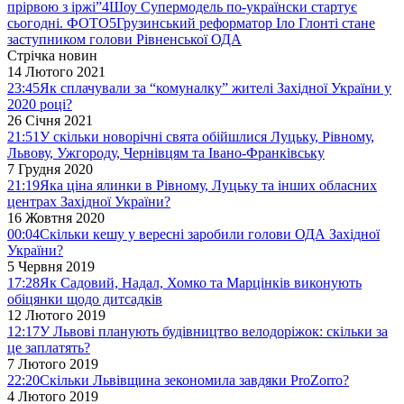
прірвою з іржі”
4
Шоу Супермодель по-українски стартує
сьогодні. ФОТО
5
Грузинський реформатор Іло Глонті стане
заступником голови Рівненської ОДА
Стрічка новин
14 Лютого 2021
23:45
Як сплачували за “комуналку” жителі Західної України у
2020 році?
26 Січня 2021
21:51
У скільки новорічні свята обійшлися Луцьку, Рівному,
Львову, Ужгороду, Чернівцям та Івано-Франківську
7 Грудня 2020
21:19
Яка ціна ялинки в Рівному, Луцьку та інших обласних
центрах Західної України?
16 Жовтня 2020
00:04
Скільки кешу у вересні заробили голови ОДА Західної
України?
5 Червня 2019
17:28
Як Садовий, Надал, Хомко та Марцінків виконують
обіцянки щодо дитсадків
12 Лютого 2019
12:17
У Львові планують будівництво велодоріжок: скільки за
це заплатять?
7 Лютого 2019
22:20
Скільки Львівщина зекономила завдяки ProZorro?
4 Лютого 2019