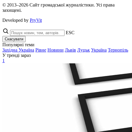
© 2013–2026 Сайт громадської журналістики. Усі права
захищені.
Developed by
PryVit
ESC
Скасувати
Популярні теми
Західна Україна
Рівне
Новини
Львів
Луцьк
Україна
Тернопіль
У тренді зараз
1