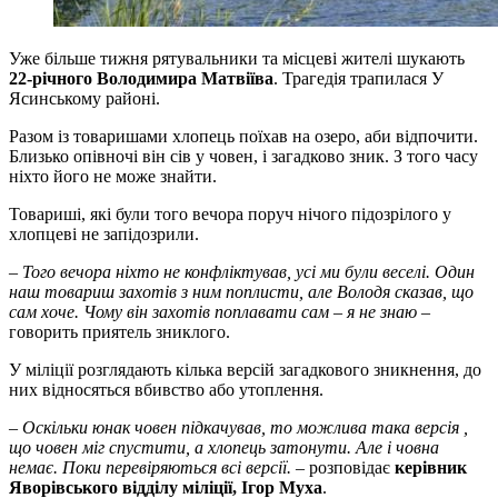
Уже більше тижня рятувальники та місцеві жителі шукають
22-річного Володимира Матвіїва
. Трагедія трапилася У
Ясинському районі.
Разом із товаришами хлопець поїхав на озеро, аби відпочити.
Близько опівночі він сів у човен, і загадково зник. З того часу
ніхто його не може знайти.
Товариші, які були того вечора поруч нічого підозрілого у
хлопцеві не запідозрили.
–
Того вечора ніхто не конфліктував, усі ми були веселі. Один
наш товариш захотів з ним поплисти, але Володя сказав, що
сам хоче. Чому він захотів поплавати сам – я не знаю
–
говорить приятель зниклого.
У міліції розглядають кілька версій загадкового зникнення, до
них відносяться вбивство або утоплення.
–
Оскільки юнак човен підкачував, то можлива така версія ,
що човен міг спустити, а хлопець затонути. Але і човна
немає. Поки перевіряються всі версії.
– розповідає
керівник
Яворівського відділу міліції, Ігор Муха
.