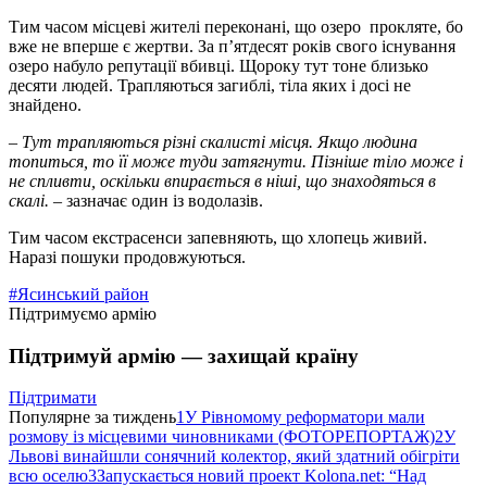
Тим часом місцеві жителі переконані, що озеро прокляте, бо
вже не вперше є жертви. За п’ятдесят років свого існування
озеро набуло репутації вбивці. Щороку тут тоне близько
десяти людей. Трапляються загиблі, тіла яких і досі не
знайдено.
–
Тут трапляються різні скалисті місця. Якщо людина
топиться, то її може туди затягнути. Пізніше тіло може і
не спливти, оскільки впирається в ніші, що знаходяться в
скалі.
– зазначає один із водолазів.
Тим часом екстрасенси запевняють, що хлопець живий.
Наразі пошуки продовжуються.
#Ясинський район
Підтримуємо армію
Підтримуй армію — захищай країну
Підтримати
Популярне за тиждень
1
У Рівномому реформатори мали
розмову із місцевими чиновниками (ФОТОРЕПОРТАЖ)
2
У
Львові винайшли сонячний колектор, який здатний обігріти
всю оселю
3
Запускається новий проект Kolona.net: “Над