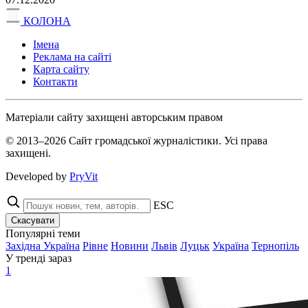
КОЛОНА
Імена
Реклама на сайті
Карта сайту
Контакти
Матеріали сайту захищені авторським правом
© 2013–2026 Сайт громадської журналістики. Усі права
захищені.
Developed by
PryVit
ESC
Скасувати
Популярні теми
Західна Україна
Рівне
Новини
Львів
Луцьк
Україна
Тернопіль
У тренді зараз
1