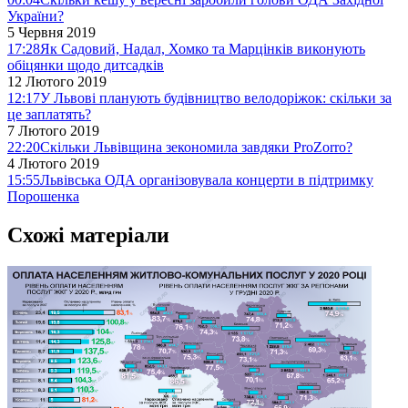
України?
5 Червня 2019
17:28
Як Садовий, Надал, Хомко та Марцінків виконують
обіцянки щодо дитсадків
12 Лютого 2019
12:17
У Львові планують будівництво велодоріжок: скільки за
це заплатять?
7 Лютого 2019
22:20
Скільки Львівщина зекономила завдяки ProZorro?
4 Лютого 2019
15:55
Львівська ОДА організовувала концерти в підтримку
Порошенка
Схожі матеріали