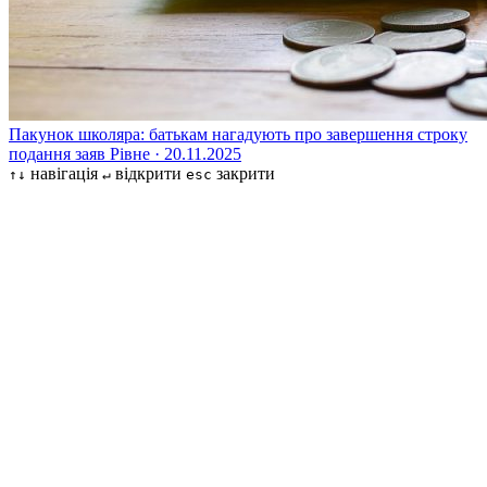
Пакунок школяра: батькам нагадують про завершення строку
подання заяв
Рівне · 20.11.2025
навігація
відкрити
закрити
↑↓
↵
esc