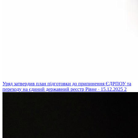
Уряд затвердив план підготовки до припинення ЄДРПОУ та
переходу на єдиний державний реєстр
Рівне · 15.12.2025
2