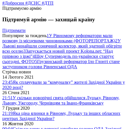
#Добросин
#ДСНС
#ДТП
Підтримуємо армію
Підтримуй армію — захищай країну
Підтримати
Популярне за тиждень
1
У Рівномому реформатори мали
розмову із місцевими чиновниками (ФОТОРЕПОРТАЖ)
2
У
Львові винайшли сонячний колектор, який здатний обігріти
всю оселю
3
Запускається новий проект Kolona.net: “Над
прірвою з іржі”
4
Шоу Супермодель по-українски стартує
сьогодні. ФОТО
5
Грузинський реформатор Іло Глонті стане
заступником голови Рівненської ОДА
Стрічка новин
14 Лютого 2021
23:45
Як сплачували за “комуналку” жителі Західної України у
2020 році?
26 Січня 2021
21:51
У скільки новорічні свята обійшлися Луцьку, Рівному,
Львову, Ужгороду, Чернівцям та Івано-Франківську
7 Грудня 2020
21:19
Яка ціна ялинки в Рівному, Луцьку та інших обласних
центрах Західної України?
16 Жовтня 2020
00:04
Скільки кешу у вересні заробили голови ОДА Західної