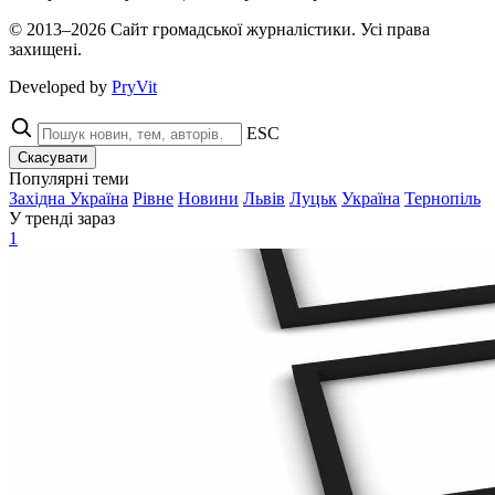
© 2013–2026 Сайт громадської журналістики. Усі права
захищені.
Developed by
PryVit
ESC
Скасувати
Популярні теми
Західна Україна
Рівне
Новини
Львів
Луцьк
Україна
Тернопіль
У тренді зараз
1