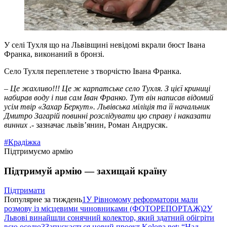
У селі Тухля що на Львівщині невідомі вкрали бюст Івана
Франка, виконаний в бронзі.
Село Тухля переплетене з творчістю Івана Франка.
–
Це жахливо!!! Це ж карпатське село Тухля. З цієї криниці
набирав воду і пив сам Іван Франко. Тут він написав відомий
усім твір «Захар Беркут». Львівська міліція та її начальник
Дмитро Загарій повинні розслідувати цю справу і наказати
винних
.- зазначає львів’янин, Роман Андрусяк.
#Крадіжка
Підтримуємо армію
Підтримуй армію — захищай країну
Підтримати
Популярне за тиждень
1
У Рівномому реформатори мали
розмову із місцевими чиновниками (ФОТОРЕПОРТАЖ)
2
У
Львові винайшли сонячний колектор, який здатний обігріти
всю оселю
3
Запускається новий проект Kolona.net: “Над