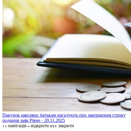
Пакунок школяра: батькам нагадують про завершення строку
подання заяв
Рівне · 20.11.2025
навігація
відкрити
закрити
↑↓
↵
esc