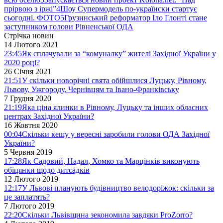
прірвою з іржі”
4
Шоу Супермодель по-українски стартує
сьогодні. ФОТО
5
Грузинський реформатор Іло Глонті стане
заступником голови Рівненської ОДА
Стрічка новин
14 Лютого 2021
23:45
Як сплачували за “комуналку” жителі Західної України у
2020 році?
26 Січня 2021
21:51
У скільки новорічні свята обійшлися Луцьку, Рівному,
Львову, Ужгороду, Чернівцям та Івано-Франківську
7 Грудня 2020
21:19
Яка ціна ялинки в Рівному, Луцьку та інших обласних
центрах Західної України?
16 Жовтня 2020
00:04
Скільки кешу у вересні заробили голови ОДА Західної
України?
5 Червня 2019
17:28
Як Садовий, Надал, Хомко та Марцінків виконують
обіцянки щодо дитсадків
12 Лютого 2019
12:17
У Львові планують будівництво велодоріжок: скільки за
це заплатять?
7 Лютого 2019
22:20
Скільки Львівщина зекономила завдяки ProZorro?