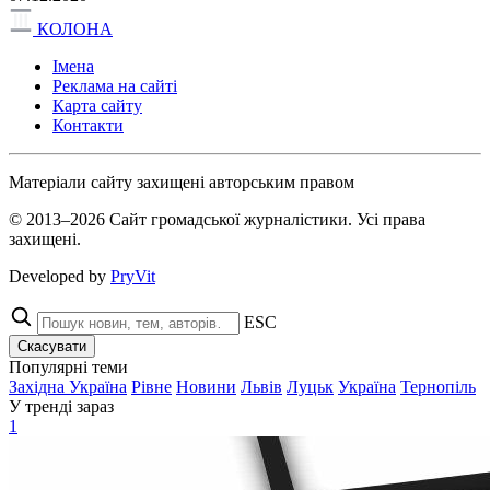
КОЛОНА
Імена
Реклама на сайті
Карта сайту
Контакти
Матеріали сайту захищені авторським правом
© 2013–2026 Сайт громадської журналістики. Усі права
захищені.
Developed by
PryVit
ESC
Скасувати
Популярні теми
Західна Україна
Рівне
Новини
Львів
Луцьк
Україна
Тернопіль
У тренді зараз
1