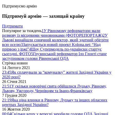
Підтримуємо армію
Підтримуй армію — захищай країну
Підтримати
Популярне за тиждень
1
У Рівномому реформатори мали
розмову із місцевими чиновниками (ФОТОРЕПОРТАЖ)
2
У
Львові винайшли сонячний колектор, який здатний обігріти
всю оселю
3
Запускається новий проект Kolona.net: “Над
прірвою з іржі”
4
Шоу Супермодель по-українски стартує
сьогодні. ФОТО
5
Грузинський реформатор Іло Глонті стане
заступником голови Рівненської ОДА
Стрічка новин
14 Лютого 2021
23:45
Як сплачували за “комуналку” жителі Західної України у
2020 році?
26 Січня 2021
21:51
У скільки новорічні свята обійшлися Луцьку, Рівному,
Львову, Ужгороду, Чернівцям та Івано-Франківську
7 Грудня 2020
21:19
Яка ціна ялинки в Рівному, Луцьку та інших обласних
центрах Західної України?
16 Жовтня 2020
00:04
Скільки кешу у вересні заробили голови ОДА Західної