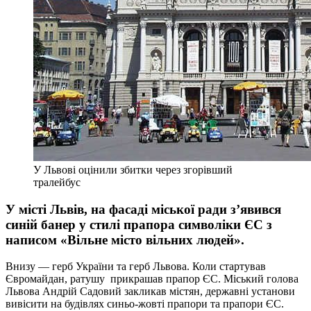
У Львові оцінили збитки через згорівший
тралейбус
У місті Львів, на фасаді міської ради з’явився
синій банер у стилі прапора символіки ЄС з
написом «Вільне місто вільних людей».
Внизу — герб України та герб Львова. Коли стартував
Євромайдан, ратушу прикрашав прапор ЄС. Міський голова
Львова Андрій Садовий закликав містян, державні установи
вивісити на будівлях синьо-жовті прапори та прапори ЄС.