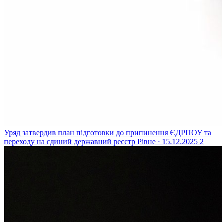
Уряд затвердив план підготовки до припинення ЄДРПОУ та
переходу на єдиний державний реєстр
Рівне · 15.12.2025
2