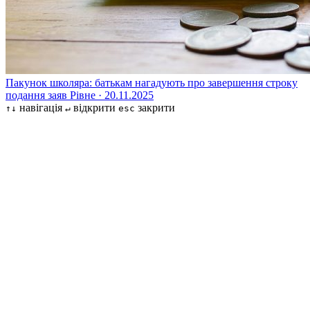
Пакунок школяра: батькам нагадують про завершення строку
подання заяв
Рівне · 20.11.2025
навігація
відкрити
закрити
↑↓
↵
esc