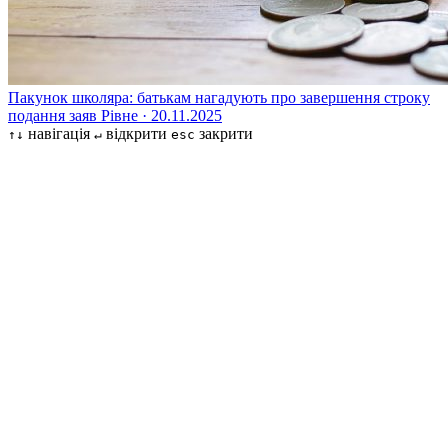
Пакунок школяра: батькам нагадують про завершення строку
подання заяв
Рівне · 20.11.2025
навігація
відкрити
закрити
↑↓
↵
esc