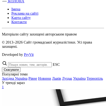
КОЛОНА
Імена
Реклама на сайті
Карта сайту
Контакти
Матеріали сайту захищені авторським правом
© 2013–2026 Сайт громадської журналістики. Усі права
захищені.
Developed by
PryVit
ESC
Скасувати
Популярні теми
Західна Україна
Рівне
Новини
Львів
Луцьк
Україна
Тернопіль
У тренді зараз
1