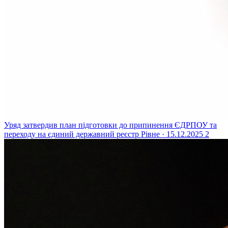
Уряд затвердив план підготовки до припинення ЄДРПОУ та
переходу на єдиний державний реєстр
Рівне · 15.12.2025
2