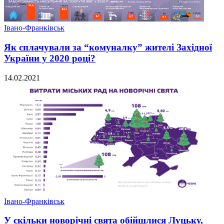
Івано-Франківськ
Як сплачували за “комуналку” жителі Західної
України у 2020 році?
14.02.2021
Івано-Франківськ
У скільки новорічні свята обійшлися Луцьку,