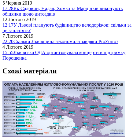
5 Червня 2019
17:28
Як Садовий, Надал, Хомко та Марцінків виконують
обіцянки щодо дитсадків
12 Лютого 2019
12:17
У Львові планують будівництво велодоріжок: скільки за
це заплатять?
7 Лютого 2019
22:20
Скільки Львівщина зекономила завдяки ProZorro?
4 Лютого 2019
15:55
Львівська ОДА організовувала концерти в підтримку
Порошенка
Схожі матеріали