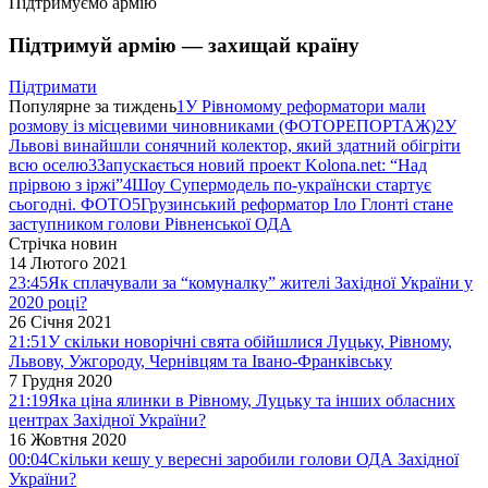
Підтримуємо армію
Підтримуй армію — захищай країну
Підтримати
Популярне за тиждень
1
У Рівномому реформатори мали
розмову із місцевими чиновниками (ФОТОРЕПОРТАЖ)
2
У
Львові винайшли сонячний колектор, який здатний обігріти
всю оселю
3
Запускається новий проект Kolona.net: “Над
прірвою з іржі”
4
Шоу Супермодель по-українски стартує
сьогодні. ФОТО
5
Грузинський реформатор Іло Глонті стане
заступником голови Рівненської ОДА
Стрічка новин
14 Лютого 2021
23:45
Як сплачували за “комуналку” жителі Західної України у
2020 році?
26 Січня 2021
21:51
У скільки новорічні свята обійшлися Луцьку, Рівному,
Львову, Ужгороду, Чернівцям та Івано-Франківську
7 Грудня 2020
21:19
Яка ціна ялинки в Рівному, Луцьку та інших обласних
центрах Західної України?
16 Жовтня 2020
00:04
Скільки кешу у вересні заробили голови ОДА Західної
України?