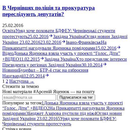
В Чернівцях поліція та прокуратура
переслідують депутатів?
25.02.2016
Освіта
Уряд хоче поховати БДФЕУ: Чернівецькі студенти
протестують
25.02.2016
Західна Україна
Огляд новин Західної
України 23.02.2016
23.02.2016
Івано-Франківськ
На
Прикарпатті нагодували Яценюка помідорами
15.02.2016
Відео
Донька Яценюка взяла участь у проекті “Голос. Діти”
+ВІДЕО
11.02.2015
Західна Україна
Хто представляє інтереси
Президента у регіонах Західної України
30.10.2014
Новини
Буцефал – БТР-4 стає на озброєння
Нацгвардії
12.05.2014
1
2
Наступна →
Стежити за темою
Нові матеріали #Арсеній Яценюк — на пошту
Підписатися на тег
Популярне за тегом
1
Донька Яценюка взяла участь у проекті
“Голос. Діти” +ВІДЕО
2
На Прикарпатті нагодували Яценюка
помідорами
3
Бюджет Азарова пустили під ніж
4
Огляд новин
Західної України 23.02.2016
5
Уряд хоче поховати БДФЕУ:
Чернівецькі студенти протестують
Стрічка новин