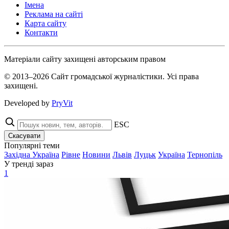
Імена
Реклама на сайті
Карта сайту
Контакти
Матеріали сайту захищені авторським правом
© 2013–2026 Сайт громадської журналістики. Усі права
захищені.
Developed by
PryVit
ESC
Скасувати
Популярні теми
Західна Україна
Рівне
Новини
Львів
Луцьк
Україна
Тернопіль
У тренді зараз
1