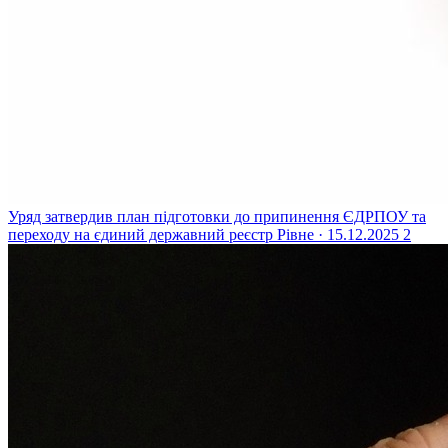
Уряд затвердив план підготовки до припинення ЄДРПОУ та
переходу на єдиний державний реєстр
Рівне · 15.12.2025
2