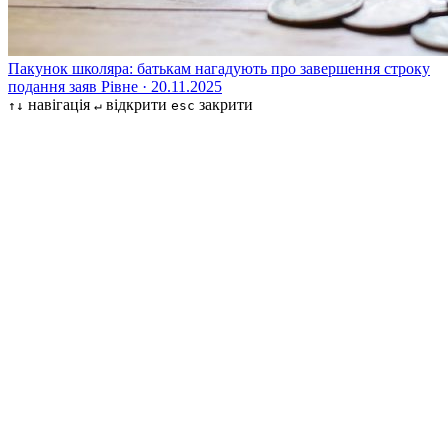
Пакунок школяра: батькам нагадують про завершення строку
подання заяв
Рівне · 20.11.2025
навігація
відкрити
закрити
↑↓
↵
esc