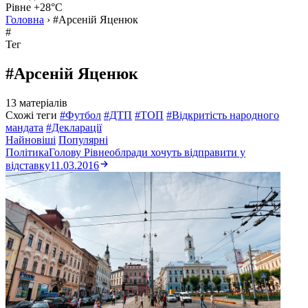
Рівне +28°C
Головна
›
#Арсеній Яценюк
#
Тег
#Арсеній Яценюк
13 матеріалів
Схожі теги
#Футбол
#ДТП
#ТОП
#Відкритість народного
мандата
#Декларації
Найновіші
Популярні
Політика
Голову Рівнеоблради хочуть відправити у
відставку
11.03.2016