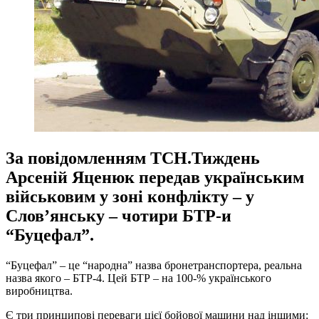
За повідомленням ТСН.Тиждень
Арсеній Яценюк передав українським
військовим у зоні конфлікту – у
Слов’янську – чотири БТР-и
“Буцефал”.
“Буцефал” – це “народна” назва бронетранспортера, реальна
назва якого – БТР-4. Цей БТР – на 100-% українського
виробництва.
Є три принципові переваги цієї бойової машини над іншими: