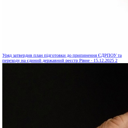
Уряд затвердив план підготовки до припинення ЄДРПОУ та
переходу на єдиний державний реєстр
Рівне · 15.12.2025
2