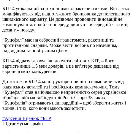
БТР-4 унікальний за технічними характеристиками. Він легко
модифікуються від надпотужного броньовика до полегшеного
швидкісного варіанту. Це дозволяє проводити інноваційне
компонування: водій – попереду, двигун – в середній частині,
десант – позаду.
“Буцефал” має на озброєнні гранатомети, ракетниці та
протитанкові снаряди. Може вести вогонь по наземним,
надводним та повітряним цілям.
БТР-4 відразу зарахували до еліти світових БТР, – його
вартість лише 1,5 млн доларів, а це вп’ятеро дешевше від
європейських конкурентів.
До того ж, в БТР-4 конструктори повінстю відмовились від
радянських деталей та і російських комплектуючих. Тому
“Буцефал” став найбільшою неприємністю серед української
зброї для військової індустрії Росії. Скоро 38 таких
“Буцефалів” отримають нацгвардійці – щоб зберегти життя і
воїнів, і тих, кого вони мають захистити.
#Арсеній Яценюк
#БТР
Підтримуємо армію