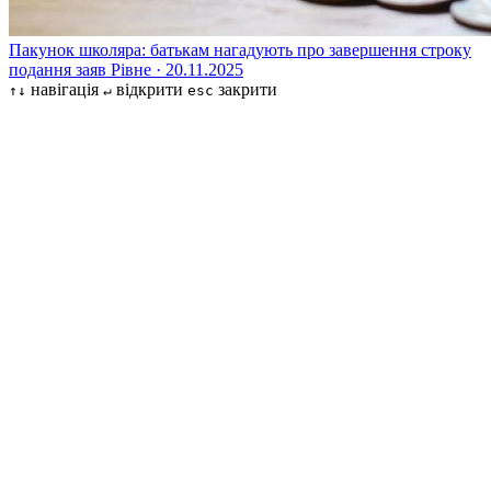
Пакунок школяра: батькам нагадують про завершення строку
подання заяв
Рівне · 20.11.2025
навігація
відкрити
закрити
↑↓
↵
esc