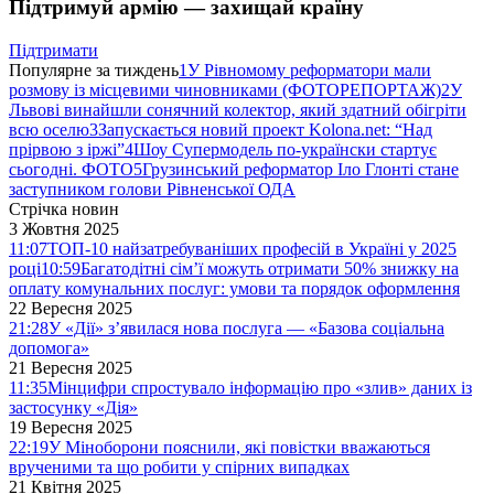
Підтримуй армію — захищай країну
Підтримати
Популярне за тиждень
1
У Рівномому реформатори мали
розмову із місцевими чиновниками (ФОТОРЕПОРТАЖ)
2
У
Львові винайшли сонячний колектор, який здатний обігріти
всю оселю
3
Запускається новий проект Kolona.net: “Над
прірвою з іржі”
4
Шоу Супермодель по-українски стартує
сьогодні. ФОТО
5
Грузинський реформатор Іло Глонті стане
заступником голови Рівненської ОДА
Стрічка новин
3 Жовтня 2025
11:07
ТОП-10 найзатребуваніших професій в Україні у 2025
році
10:59
Багатодітні сім’ї можуть отримати 50% знижку на
оплату комунальних послуг: умови та порядок оформлення
22 Вересня 2025
21:28
У «Дії» з’явилася нова послуга — «Базова соціальна
допомога»
21 Вересня 2025
11:35
Мінцифри спростувало інформацію про «злив» даних із
застосунку «Дія»
19 Вересня 2025
22:19
У Міноборони пояснили, які повістки вважаються
врученими та що робити у спірних випадках
21 Квітня 2025