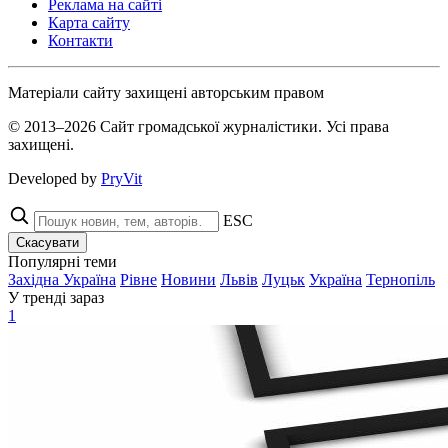
Реклама на сайті
Карта сайту
Контакти
Матеріали сайту захищені авторським правом
© 2013–2026 Сайт громадської журналістики. Усі права
захищені.
Developed by
PryVit
ESC
Скасувати
Популярні теми
Західна Україна
Рівне
Новини
Львів
Луцьк
Україна
Тернопіль
У тренді зараз
1