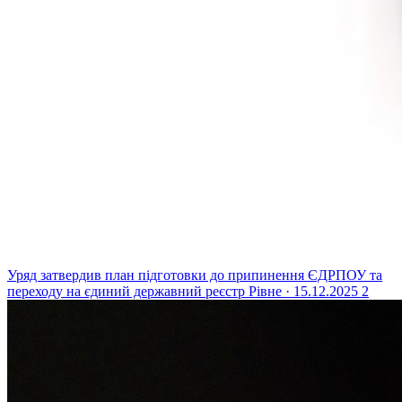
Уряд затвердив план підготовки до припинення ЄДРПОУ та
переходу на єдиний державний реєстр
Рівне · 15.12.2025
2