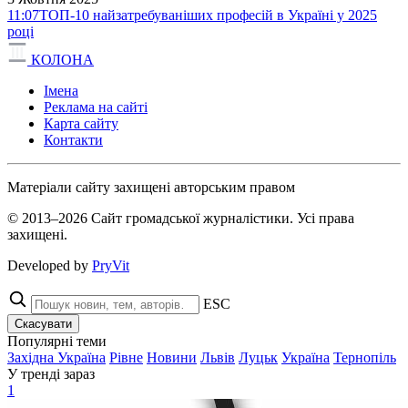
11:07
ТОП-10 найзатребуваніших професій в Україні у 2025
році
КОЛОНА
Імена
Реклама на сайті
Карта сайту
Контакти
Матеріали сайту захищені авторським правом
© 2013–2026 Сайт громадської журналістики. Усі права
захищені.
Developed by
PryVit
ESC
Скасувати
Популярні теми
Західна Україна
Рівне
Новини
Львів
Луцьк
Україна
Тернопіль
У тренді зараз
1