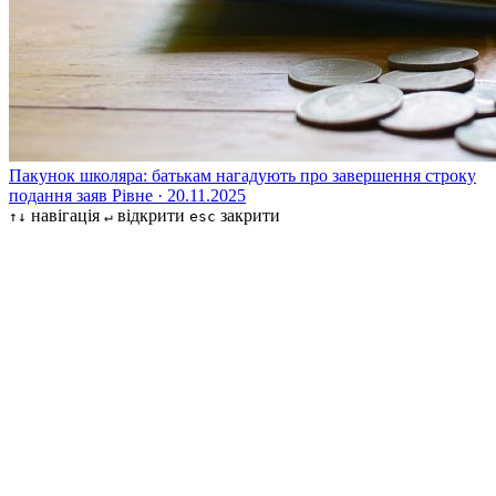
Пакунок школяра: батькам нагадують про завершення строку
подання заяв
Рівне · 20.11.2025
навігація
відкрити
закрити
↑↓
↵
esc