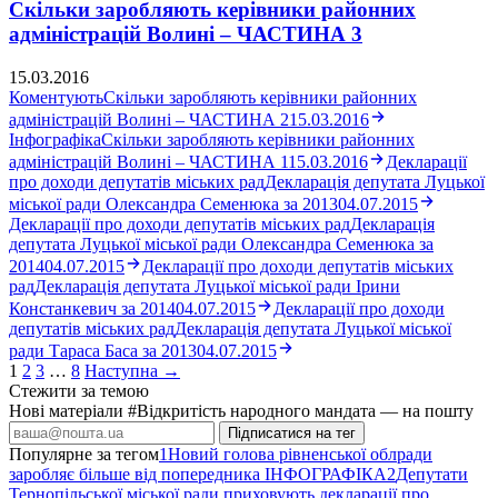
Скільки заробляють керівники районних
адміністрацій Волині – ЧАСТИНА 3
15.03.2016
Коментують
Скільки заробляють керівники районних
адміністрацій Волині – ЧАСТИНА 2
15.03.2016
Інфографіка
Скільки заробляють керівники районних
адміністрацій Волині – ЧАСТИНА 1
15.03.2016
Декларації
про доходи депутатів міських рад
Декларація депутата Луцької
міської ради Олександра Семенюка за 2013
04.07.2015
Декларації про доходи депутатів міських рад
Декларація
депутата Луцької міської ради Олександра Семенюка за
2014
04.07.2015
Декларації про доходи депутатів міських
рад
Декларація депутата Луцької міської ради Ірини
Констанкевич за 2014
04.07.2015
Декларації про доходи
депутатів міських рад
Декларація депутата Луцької міської
ради Тараса Баса за 2013
04.07.2015
1
2
3
…
8
Наступна →
Стежити за темою
Нові матеріали #Відкритість народного мандата — на пошту
Підписатися на тег
Популярне за тегом
1
Новий голова рівненської облради
заробляє більше від попередника ІНФОГРАФІКА
2
Депутати
Тернопільської міської ради приховують декларації про