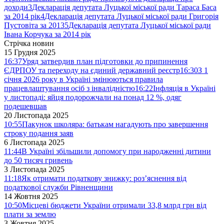
доходи
3
Декларація депутата Луцької міської ради Тараса Баса
за 2014 рік
4
Декларація депутата Луцької міської ради Григорія
Пустовіта за 2013
5
Декларація депутата Луцької міської ради
Івана Корчука за 2014 рік
Стрічка новин
15 Грудня 2025
16:37
Уряд затвердив план підготовки до припинення
ЄДРПОУ та переходу на єдиний державний реєстр
16:30
З 1
січня 2026 року в Україні змінюються правила
працевлаштування осіб з інвалідністю
16:22
Інфляція в Україні
у листопаді: яйця подорожчали на понад 12 %, одяг
подешевшав
20 Листопада 2025
10:55
Пакунок школяра: батькам нагадують про завершення
строку подання заяв
6 Листопада 2025
11:44
В Україні збільшили допомогу при народженні дитини
до 50 тисяч гривень
3 Листопада 2025
11:18
Як отримати податкову знижку: роз’яснення від
податкової служби Рівненщини
14 Жовтня 2025
10:50
Місцеві бюджети України отримали 33,8 млрд грн від
плати за землю
3 Жовтня 2025