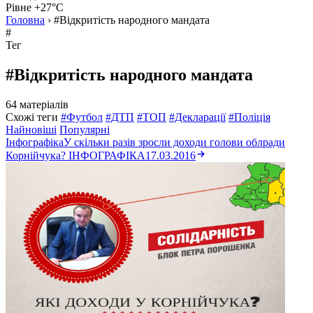
Рівне +27°C
Головна
›
#Відкритість народного мандата
#
Тег
#Відкритість народного мандата
64 матеріалів
Схожі теги
#Футбол
#ДТП
#ТОП
#Декларації
#Поліція
Найновіші
Популярні
Інфографіка
У скільки разів зросли доходи голови облради
Корнійчука? ІНФОГРАФІКА
17.03.2016