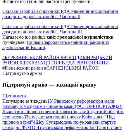
Читайте наступні дві частини цієї публікації:
Скільки заробили очільники РДА Рівненщини: мільйонні
доходи та дорогі автомобілі. Частина ІІ
Скільки заробили очільники РДА Рівненщини: мільйонні
доходи та дорогі автомобілі. Частина ІІІ
Нагадаємо що раніше
сайт громадської журналістики
,
публікував:
Скільки заробляють керівники районних
адміністрацій Волині
.
#БЕРЕЗНІВСЬКИЙ РАЙОН
#ВОЛОДИМИРЕЦЬКИЙ
РАЙОН
#ДЕКЛАРАЦІЇ ГОЛІВ РДА РІВНЕНЩИНИ
#Рівненський район
#САРНЕНСЬКИЙ РАЙОН
Підтримуємо армію
Підтримуй армію — захищай країну
Підтримати
Популярне за тиждень
1
У Рівномому реформатори мали
розмову із місцевими чиновниками (ФОТОРЕПОРТАЖ)
2
У
Львові винайшли сонячний колектор, який здатний обігріти
всю оселю
3
Запускається новий проект Kolona.net: “Над
прірвою з іржі”
4
Шоу Супермодель по-українски стартує
сьогодні. ФОТО
5
Грузинський реформатор Іло Глонті стане