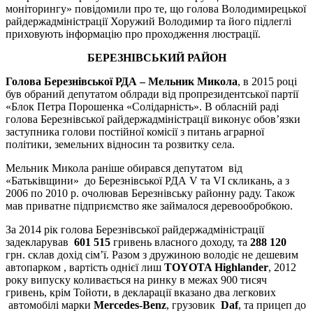
моніторингу» повідомили про те, що голова Володимирецької
райдержадміністрації Хоружий Володимир та його підлеглі
приховують інформацію про проходження люстрації.
БЕРЕЗНІВСЬКИЙ РАЙОН
Голова Березнівської РДА – Мельник Микола
, в 2015 році
був обраний депутатом облради від пропрезидентської партії
«Блок Петра Порошенка «Солідарність». В обласній раді
голова Березнівської райдержадміністрації виконує обов’язки
заступника голови постійної комісії з питань аграрної
політики, земельних відносин та розвитку села.
Мельник Микола раніше обирався депутатом від
«Батьківщини» до Березнівської РДА V та VI скликань, а з
2006 по 2010 р. очолював Березнівську районну раду. Також
мав приватне підприємство яке займалося деревообробкою.
За 2014 рік голова Березнівської райдержадміністрації
задекларував
601 515
гривень власного доходу, та
288 120
грн. склав дохід сім’ї. Разом з дружиною володіє не дешевим
автопарком , вартість однієї лиш
TOYOTA Highlander
, 2012
року випуску коливається на ринку в межах 900 тисяч
гривень, крім Тойоти, в декларації вказано два легкових
автомобілі марки
Mercedes-Benz
, грузовик
Daf
, та прицеп до