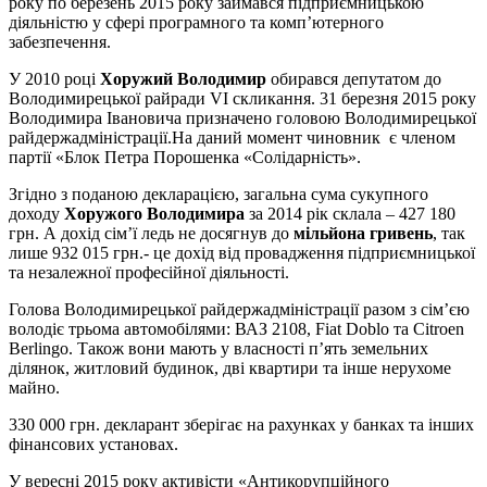
року по березень 2015 року займався підприємницькою
діяльністю у сфері програмного та комп’ютерного
забезпечення.
У 2010 році
Хоружий Володимир
обирався депутатом до
Володимирецької райради VI скликання. 31 березня 2015 року
Володимира Івановича призначено головою Володимирецької
райдержадміністрації.На даний момент чиновник є членом
партії «Блок Петра Порошенка «Солідарність».
Згідно з поданою декларацією, загальна сума сукупного
доходу
Хоружого Володимира
за 2014 рік склала – 427 180
грн. А дохід сім’ї ледь не досягнув до
мільйона гривень
, так
лише 932 015 грн.- це дохід від провадження підприємницької
та незалежної професійної діяльності.
Голова Володимирецької райдержадміністрації разом з сім’єю
володіє трьома автомобілями: ВАЗ 21­08, Fiat Doblo та Citroen
Berlingo. Також вони мають у власності п’ять земельних
ділянок, житловий будинок, дві квартири та інше нерухоме
майно.
330 000 грн. декларант зберігає на рахунках у банках та інших
фінансових установах.
У вересні 2015 року активісти «Антикорупційного