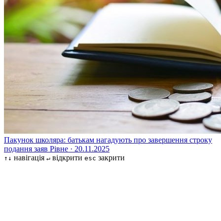
Пакунок школяра: батькам нагадують про завершення строку
подання заяв
Рівне · 20.11.2025
навігація
відкрити
закрити
↑↓
↵
esc