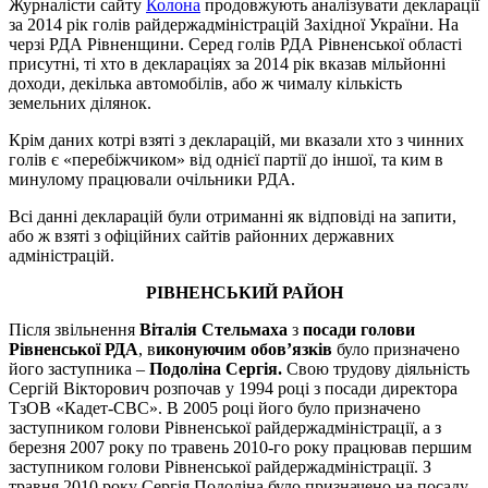
Журналісти сайту
Колона
продовжують аналізувати декларації
за 2014 рік голів райдержадміністрацій Західної України. На
черзі РДА Рівненщини. Серед голів РДА Рівненської області
присутні, ті хто в деклараціях за 2014 рік вказав мільйонні
доходи, декілька автомобілів, або ж чималу кількість
земельних ділянок.
Крім даних котрі взяті з декларацій, ми вказали хто з чинних
голів є «перебіжчиком» від однієї партії до іншої, та ким в
минулому працювали очільники РДА.
Всі данні декларацій були отриманні як відповіді на запити,
або ж взяті з офіційних сайтів районних державних
адміністрацій.
РІВНЕНСЬКИЙ РАЙОН
Після звільнення
Віталія Стельмаха
з
посади голови
Рівненської РДА
, в
иконуючим обов’язків
було призначено
його заступника –
Подоліна Сергія.
Свою трудову діяльність
Сергій Вікторович розпочав у 1994 році з посади директора
ТзОВ «Кадет-СВС». В 2005 році його було призначено
заступником голови Рівненської райдержадміністрації, а з
березня 2007 року по травень 2010-го року працював першим
заступником голови Рівненської райдержадміністрації. З
травня 2010 року Сергія Подоліна було призначено на посаду