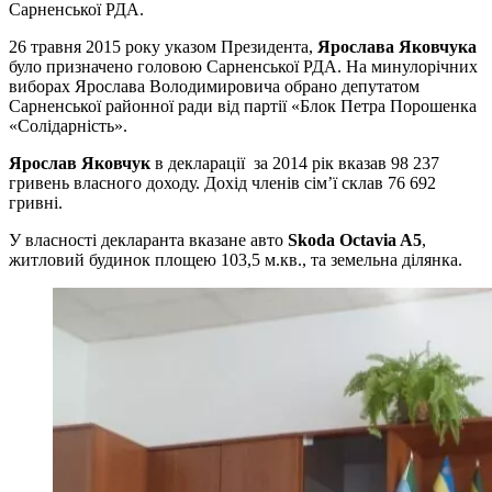
Сарненської РДА.
26 травня 2015 року указом Президента,
Ярослава Яковчука
було призначено головою Сарненської РДА. На минулорічних
виборах Ярослава Володимировича обрано депутатом
Сарненської районної ради від партії «Блок Петра Порошенка
«Солідарність».
Ярослав Яковчук
в декларації за 2014 рік вказав 98 237
гривень власного доходу. Дохід членів сім’ї склав 76 692
гривні.
У власності декларанта вказане авто
Skoda Octavia A5
,
житловий будинок площею 103,5 м.кв., та земельна ділянка.