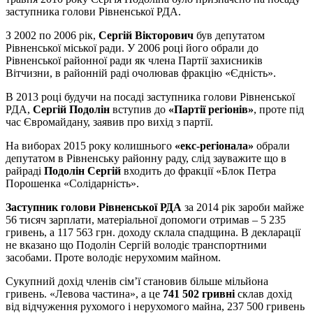
заступника голови Рівненської РДА.
З 2002 по 2006 рік,
Сергій Вікторович
був депутатом
Рівненської міської ради. У 2006 році його обрали до
Рівненської районної ради як члена Партії захисників
Вітчизни, в районній раді очолював фракцію «Єдність».
В 2013 році будучи на посаді заступника голови Рівненської
РДА,
Сергій Подолін
вступив до
«Партії регіонів»
, проте під
час Євромайдану, заявив про вихід з партії.
На виборах 2015 року колишнього
«екс-регіонала»
обрали
депутатом в Рівненську районну раду, слід зауважите що в
райраді
Подолін Сергій
входить до фракції «Блок Петра
Порошенка «Солідарність».
Заступник голови Рівненської РДА
за 2014 рік зароби майже
56 тисяч зарплати, матеріальної допомоги отримав – 5 235
гривень, а 117 563 грн. доходу склала спадщина. В декларації
не вказано що Подолін Сергій володіє транспортними
засобами. Проте володіє нерухомим майном.
Сукупний дохід членів сім’ї становив більше мільйона
гривень. «Левова частина», а це
741 502 гривні
склав дохід
від відчуження рухомого і нерухомого майна, 237 500 гривень