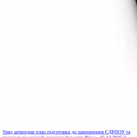
Уряд затвердив план підготовки до припинення ЄДРПОУ та