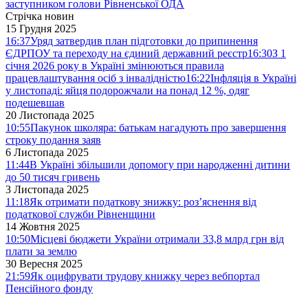
заступником голови Рівненської ОДА
Стрічка новин
15 Грудня 2025
16:37
Уряд затвердив план підготовки до припинення
ЄДРПОУ та переходу на єдиний державний реєстр
16:30
З 1
січня 2026 року в Україні змінюються правила
працевлаштування осіб з інвалідністю
16:22
Інфляція в Україні
у листопаді: яйця подорожчали на понад 12 %, одяг
подешевшав
20 Листопада 2025
10:55
Пакунок школяра: батькам нагадують про завершення
строку подання заяв
6 Листопада 2025
11:44
В Україні збільшили допомогу при народженні дитини
до 50 тисяч гривень
3 Листопада 2025
11:18
Як отримати податкову знижку: роз’яснення від
податкової служби Рівненщини
14 Жовтня 2025
10:50
Місцеві бюджети України отримали 33,8 млрд грн від
плати за землю
30 Вересня 2025
21:59
Як оцифрувати трудову книжку через вебпортал
Пенсійного фонду