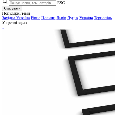
ESC
Скасувати
Популярні теми
Західна Україна
Рівне
Новини
Львів
Луцьк
Україна
Тернопіль
У тренді зараз
1