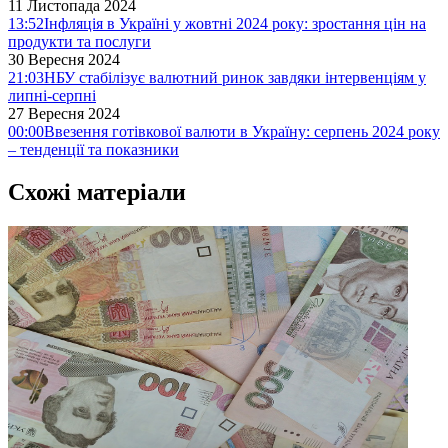
11 Листопада 2024
13:52
Інфляція в Україні у жовтні 2024 року: зростання цін на
продукти та послуги
30 Вересня 2024
21:03
НБУ стабілізує валютний ринок завдяки інтервенціям у
липні-серпні
27 Вересня 2024
00:00
Ввезення готівкової валюти в Україну: серпень 2024 року
– тенденції та показники
Схожі матеріали