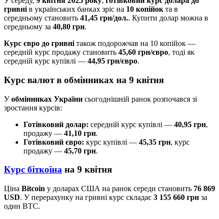
У середу,
9 квітня 2025 року
,
готівковий курс долара до
гривні
в українських банках зріс на
10 копійок
та в
середньому становить
41,45 грн/дол.
. Купити долар можна в
середньому за
40,80 грн
.
Курс євро до гривні
також подорожчав на 10 копійок —
середній курс продажу становить
45,60 грн/євро
, тоді як
середній курс купівлі —
44,95 грн/євро
.
Курс валют в обмінниках на 9 квітня
У
обмінниках України
сьогоднішній ранок розпочався зі
зростання курсів:
Готівковий долар:
середній курс купівлі —
40,95 грн
,
продажу —
41,10 грн
.
Готівковий євро:
курс купівлі —
45,35 грн
, курс
продажу —
45,70 грн
.
Курс біткоїна
на 9 квітня
Ціна
Bitcoin
у доларах США на ранок середи становить
76 869
USD
. У перерахунку на гривні курс складає
3 155 660 грн
за
один BTC.