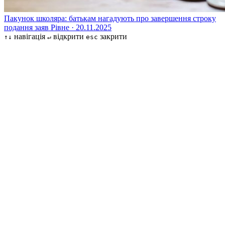
Пакунок школяра: батькам нагадують про завершення строку
подання заяв
Рівне · 20.11.2025
навігація
відкрити
закрити
↑↓
↵
esc