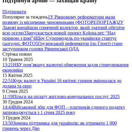
Підтримуй армію — захищай країну
Підтримати
Популярне за тиждень
1
У Рівномому реформатори мали
розмову із місцевими чиновниками (ФОТОРЕПОРТАЖ)
2
У
Львові винайшли сонячний колектор, який здатний обігріти
всю оселю
3
Запускається новий проект Kolona.net: “Над
прірвою з іржі”
4
Шоу Супермодель по-українски стартує
сьогодні. ФОТО
5
Грузинський реформатор Іло Глонті стане
заступником голови Рівненської ОДА
Стрічка новин
10 Травня 2025
13:21
НБУ пом’якшує валютні обмеження задля стимулювання
економіки
15 Квітня 2025
22:51
Курс валют в Україні 16 квітня: гривня зміцнилася до
долара та євро
9 Січня 2025
11:19
Пільги на оплату житлово-комунальних послуг 2025
30 Грудня 2024
14:44
Військовий збір для ФОП – платників єдиного податку
запроваджується з 1 січня 2025 року
3 Грудня 2024
13:50
Зимова підтримка для українців: як отримати 1 000
гривень через Дію