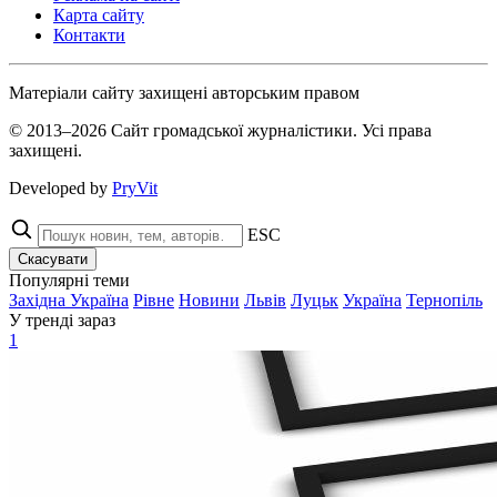
Карта сайту
Контакти
Матеріали сайту захищені авторським правом
© 2013–2026 Сайт громадської журналістики. Усі права
захищені.
Developed by
PryVit
ESC
Скасувати
Популярні теми
Західна Україна
Рівне
Новини
Львів
Луцьк
Україна
Тернопіль
У тренді зараз
1