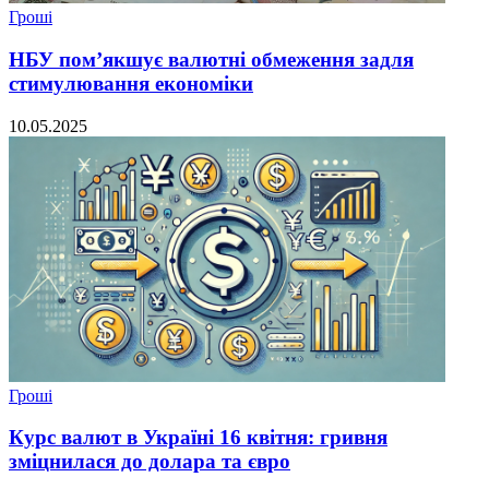
Гроші
НБУ пом’якшує валютні обмеження задля
стимулювання економіки
10.05.2025
Гроші
Курс валют в Україні 16 квітня: гривня
зміцнилася до долара та євро