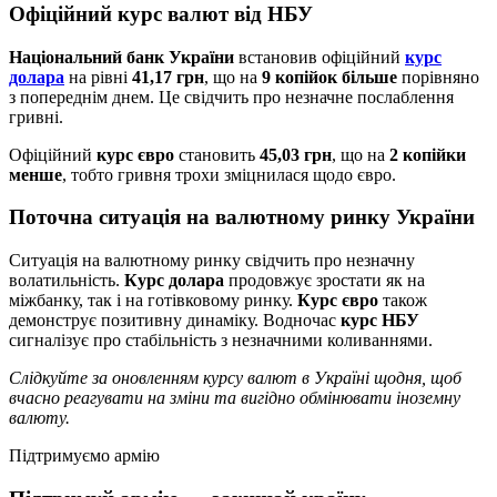
Офіційний курс валют від НБУ
Національний банк України
встановив офіційний
курс
долара
на рівні
41,17 грн
, що на
9 копійок більше
порівняно
з попереднім днем. Це свідчить про незначне послаблення
гривні.
Офіційний
курс євро
становить
45,03 грн
, що на
2 копійки
менше
, тобто гривня трохи зміцнилася щодо євро.
Поточна ситуація на валютному ринку України
Ситуація на валютному ринку свідчить про незначну
волатильність.
Курс долара
продовжує зростати як на
міжбанку, так і на готівковому ринку.
Курс євро
також
демонструє позитивну динаміку. Водночас
курс НБУ
сигналізує про стабільність з незначними коливаннями.
Слідкуйте за оновленням курсу валют в Україні щодня, щоб
вчасно реагувати на зміни та вигідно обмінювати іноземну
валюту.
Підтримуємо армію