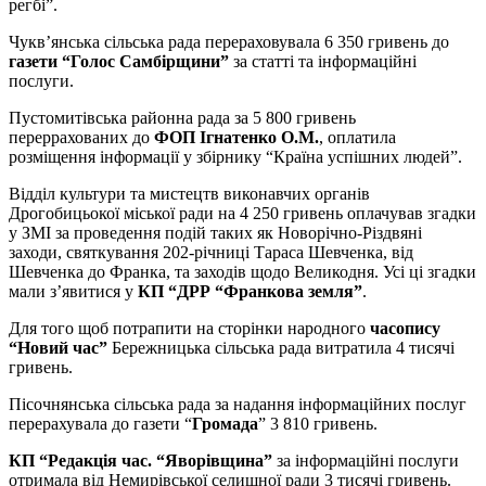
регбі”.
Чукв’янська сільська рада перераховувала 6 350 гривень до
газети “Голос Самбірщини”
за статті та інформаційні
послуги.
Пустомитівська районна рада за 5 800 гривень
переррахованих до
ФОП Ігнатенко О.М.
, оплатила
розміщення інформації у збірнику “Країна успішних людей”.
Відділ культури та мистецтв виконавчих органів
Дрогобицьокої міської ради на 4 250 гривень оплачував згадки
у ЗМІ за проведення подій таких як Новорічно-Різдвяні
заходи, святкування 202-річниці Тараса Шевченка, від
Шевченка до Франка, та заходів щодо Великодня. Усі ці згадки
мали з’явитися у
КП “ДРР “Франкова земля”
.
Для того щоб потрапити на сторінки народного
часопису
“Новий час”
Бережницька сільська рада витратила 4 тисячі
гривень.
Пісочнянська сільська рада за надання інформаційних послуг
перерахувала до газети “
Громада
” 3 810 гривень.
КП “Редакція час. “Яворівщина”
за інформаційні послуги
отримала від Немирівської селищної ради 3 тисячі гривень.