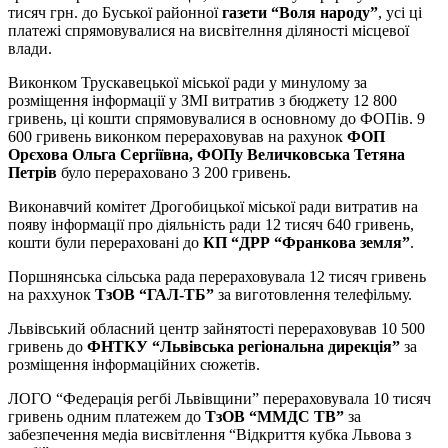
тисяч грн. до Буської районної
газети “Воля народу”
, усі ці
платежі спрямовувалися на висвітелння діляності місцевої
влади.
Виконком Трускавецької міської ради у минулому за
розміщення інформації у ЗМІ витратив з бюджету 12 800
гривень, ці кошти спрямовувалися в основному до ФОПів. 9
600 гривень виконком перераховував на рахунок
ФОП
Орєхова Ольга Сергіївна, ФОПу Величковська Тетяна
Петрів
було перераховано 3 200 гривень.
Виконавчий комітет Дрогобицької міської ради витратив на
появу інформації про діяльність ради 12 тисяч 640 гривень,
кошти були перераховані до
КП “ДРР “Франкова земля”
.
Поршнянська сільська рада перераховувала 12 тисяч гривень
на раххунок
ТзОВ “ГАЛ-ТБ”
за виготовлення телефільму.
Львівський обласний центр зайнятості перераховував 10 500
гривень до
ФНТКУ “Львівська регіональна дирекція”
за
розміщення інформаційних сюжетів.
ЛОГО “Федерація регбі Львівщини” перераховувала 10 тисяч
гривень одним платежем до
ТзОВ “ММДС ТВ”
за
забезпечення медіа висвітлення “Відкриття кубка Львова з