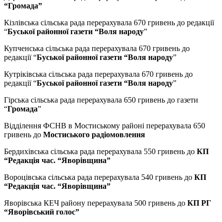
“Громада”
Кізлівська сільська рада перерахувала 670 гривень до редакції
“
Буської районної газети “Воля народу
”
Купченська сільська рада перерахувала 670 гривень до
редакції “
Буської районної газети “Воля народу
”
Кутріківська сільська рада перерахувала 670 гривень до
редакції “
Буської районної газети “Воля народу
”
Гірська сільська рада перерахувала 650 гривень до газети
“
Громада
”
Відділення ФСНВ в Мостиському районі перерахувала 650
гривень до
Мостиського радіомовлення
Бердихівська сільська рада перерахувала 550 гривень до
КП
“Редакція час. “Яворівщина”
Вороцівська сільська рада перерахувала 540 гривень до
КП
“Редакція час. “Яворівщина”
Яворівська КЕЧ району перерахувала 500 гривень до
КП РГ
“Яворівський голос”