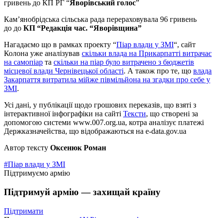
гривень до КП РГ “
Яворівський голос
”
Кам’янобрідська сільська рада перераховувала 96 гривень
до до
КП “Редакція час. “Яворівщина”
Нагадаємо що в рамках проекту “
Піар влади у ЗМІ
“, сайт
Колона уже аналізував
скільки влада на Прикарпатті витрачає
на самопіар
та
скільки на піар було витрачено з бюджетів
місцевої влади Чернівецької області
. А також про те, що
влада
Закарпаття витратила мійже півмільйона на згадки про себе у
ЗМІ
.
Усі дані, у публікації щодо грошових переказів, що взяті з
інтерактивної інфографіки на сайті
Тексти
, що створені за
допомогою системи www.007.org.ua, котра аналізує платежі
Держказначейства, що відображаються на e-data.gov.ua
Автор тексту
Оксенюк Роман
#Піар влади у ЗМІ
Підтримуємо армію
Підтримуй армію — захищай країну
Підтримати