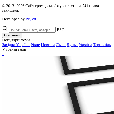
© 2013–2026 Сайт громадської журналістики. Усі права
захищені.
Developed by
PryVit
ESC
Скасувати
Популярні теми
Західна Україна
Рівне
Новини
Львів
Луцьк
Україна
Тернопіль
У тренді зараз
1