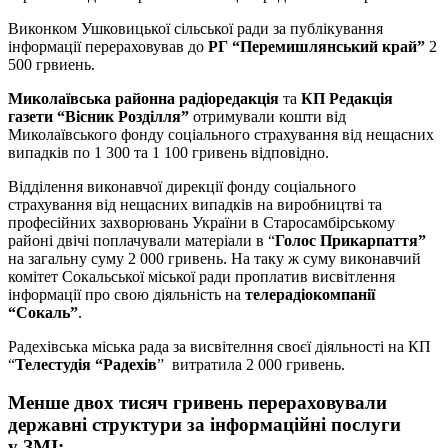
Виконком Ушковицької сільської ради за публікування
інформації перераховував до
РГ “Перемишлянський край”
2
500 грвиень.
Миколаївська районна радіоредакція
та
КП Редакція
газети “Вісник Розділля”
отримували кошти від
Миколаївського фонду соціального страхування від нещасних
випадків по 1 300 та 1 100 гривень відповідно.
Відділення виконавчої дирекції фонду соціального
страхування від нещасних випадків на виробництві та
професійних захворювань України в Старосамбірському
районі двічі поплачували матеріали в “
Голос Прикарпаття”
на загальну суму 2 000 гривень. На таку ж суму виконавчий
комітет Сокальської міської ради проплатив висвітлення
інформації про свою діяльність на
телерадіокомпанії
“Сокаль”
.
Радехівська міська рада за висвітелння своєї діяльності на КП
“
Телестудія “Радехів
” витратила 2 000 гривень.
Менше двох тисяч гривень перераховували
державні структури за інформаційні послуги
у ЗМІ: