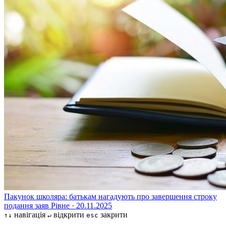
Пакунок школяра: батькам нагадують про завершення строку
подання заяв
Рівне · 20.11.2025
навігація
відкрити
закрити
↑↓
↵
esc