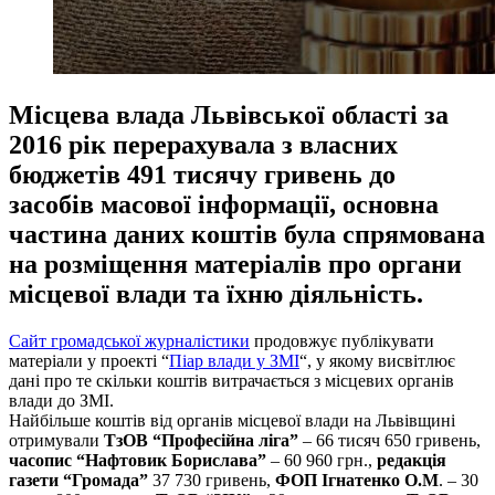
Місцева влада Львівської області за
2016 рік перерахувала з власних
бюджетів 491 тисячу гривень до
засобів масової інформації, основна
частина даних коштів була спрямована
на розміщення матеріалів про органи
місцевої влади та їхню діяльність.
Сайт громадської журналістики
продовжує публікувати
матеріали у проекті “
Піар влади у ЗМІ
“, у якому висвітлює
дані про те скільки коштів витрачається з місцевих органів
влади до ЗМІ.
Найбільше коштів від органів місцевої влади на Львівщині
отримували
ТзОВ “Професійна ліга”
– 66 тисяч 650 гривень,
часопис “Нафтовик Борислава”
– 60 960 грн.,
редакція
газети “Громада”
37 730 гривень,
ФОП Ігнатенко О.М
. – 30