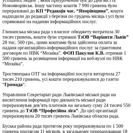
успішних людей”, який приурочений був до Дня містта
Новояворівськ. Іншу частину коштів 7 990 гривень були
перераховані до
КП “Редакція час. “Яворівщина”
, кошти
надходили до редакції з березня по грудень місяць і усі були
спрямовані на наданян інформаційних послуг.
Глинанська міська рада з власног обюджету витратила 30
тисяч гривень, кошти були отримані
ТзОВ “Варіанти Львів”
28 тис. 500 грн., цими коштами була здійснена оплата за
наданя організаційно-інформаційних послуг за грантовим
договорм по НВК “Мозаїка”.
ФОП Пакулов К.В.
отримав 1
500 гривень за розміщення інформації на веб-вузлі по НВК
“Мозаїка”.
Тростянецька ОТГ на інформаційні послуги витартила 27
тисяч 210 гривень, усі кошти перераховувалися до газети
“
Громада
“.
Управління Секретаріат ради Львівської міської ради на
висвітлення інформації про діяльність міської ради
перераховував дев’ять платежів на загальну суму 24 тисячі 550
гривень до
ТзОВ “Професійна ліга”
. До цієї організації
перераховувала 20 тисяч гривень Львівська обласна рада.
Буська района рада протягом року перераховувала по 1 500
гривень протягом 11 місяців, в загальному перерахувавши 18