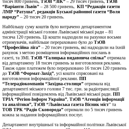
тисяч 800 гривень,
ТзОВ “ЗІК”
– 29 тисяч гривень,
ТзОВ
“Варіанти Львів”
– 28 500 гривень,
КП “Редакція газети
ЛМР “Ратуша”
,
редакція Буської районної газети “Воля
народу”
– 20 тисяч 20 гривень.
Найбільшу суму коштів було витрачено департаментом
адміністрації міської голови Львівської міської ради – 81
тисяча 120 гривень. Ці кошти надходили на рахунки восьми
отримувачів, найбільше перераховано було до
ТзОВ
“Професійна ліга”
– 20 тисяч гривень, які надходили на їхній
рахунок з метою розміщення інформаційних послань в
газеті, та ЗМІ.
ТзОВ “Галицька видавнича спілка”
отримала
від департамену 18 тисяч гривень за виготовлення реклами.
Також один платежем було перераховано 16 тисяч 120 гривень
до
ТзОВ “Формат-Захід”
, усі кошти спрясовані на
виготовлення інформаційної реклами.
ПП
“Телерадіокомпанія “Західна-столиця”
отримала від
департаменті міського голови 7 тис. грн. за радіотрансляції
інформаційниї повідомлень від Львівської міської ради.
ПП
ТРІА “Регіон-Інформ Україна”
,
ТзОВ “Агенція інформації
та аналітики”, ТзОВ “Львівська газета Вісник міст
” та
ТОВ ТРК “Радіо Сковорода”
отримали по 5 тисяч гривень
кожна за надання інформаційних послуг.
Департамент внутрішньої та інформаійної політики Львівської