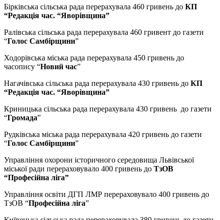
Бірківська сільська рада перерахувала 460 гривень до
КП
“Редакція час. “Яворівщина”
Ралівська сільська рада перерахувала 460 гривент до газети
“
Голос Самбірщини
”
Ходорівська міська рада перерахувала 450 гривень до
часопису “
Новий час
”
Нагачівська сільська рада перерахувала 430 гривень до
КП
“Редакція час. “Яворівщина”
Криницька сільська рада перерахувала 430 гривень до газети
“
Громада
”
Рудківська міська рада перерахувала 420 гривень до газети
“
Голос Самбірщини
”
Управління охорони історичного середовища Львівської
міської ради перераховувало 400 гривень до
ТзОВ
“Професійна ліга”
Управління освіти ДГП ЛМР перераховувало 400 гривень до
ТзОВ “
Професійна ліга
”
Київецька сільська рада перераховувала 380 гривень до газети