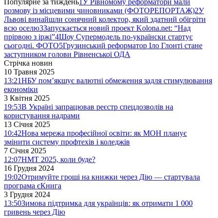
Популярне за тиждень
1
У Рівномому реформатори мали
розмову із місцевими чиновниками (ФОТОРЕПОРТАЖ)
2
У
Львові винайшли сонячний колектор, який здатний обігріти
всю оселю
3
Запускається новий проект Kolona.net: “Над
прірвою з іржі”
4
Шоу Супермодель по-українски стартує
сьогодні. ФОТО
5
Грузинський реформатор Іло Глонті стане
заступником голови Рівненської ОДА
Стрічка новин
10 Травня 2025
13:21
НБУ пом’якшує валютні обмеження задля стимулювання
економіки
3 Квітня 2025
19:53
В Україні запрацював реєстр спецдозволів на
користування надрами
13 Січня 2025
10:42
Нова мережа професійної освіти: як МОН планує
змінити систему профтехів і коледжів
7 Січня 2025
12:07
НМТ 2025, коли буде?
16 Грудня 2024
19:02
Отримуйте гроші на книжки через Дію — стартувала
програма єКнига
3 Грудня 2024
13:50
Зимова підтримка для українців: як отримати 1 000
гривень через Дію