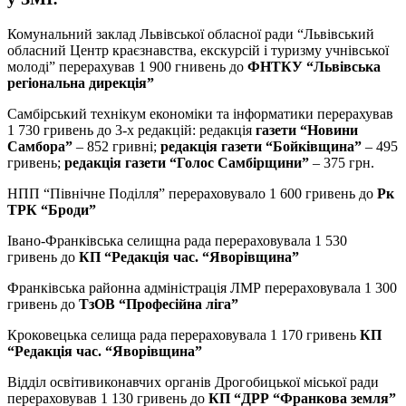
Комунальний заклад Львівської обласної ради “Львівський
обласний Центр краєзнавства, екскурсій і туризму учнівської
молоді” перерахував 1 900 гнивень до
ФНТКУ “Львівська
регіональна дирекція”
Самбірський технікум економіки та інформатики перерахував
1 730 гривень до 3-х редакцій: редакція
газети “Новини
Самбора”
– 852 гривні;
редакція газети “Бойківщина”
– 495
гривень;
редакція газети “Голос Самбірщини”
– 375 грн.
НПП “Північне Поділля” перераховувало 1 600 гривень до
Рк
ТРК “Броди”
Івано-Франківська селищна рада перераховувала 1 530
гривень до
КП “Редакція час. “Яворівщина”
Франківська районна адміністрація ЛМР перераховувала 1 300
гривень до
ТзОВ “Професійна ліга”
Кроковецька селища рада перераховувала 1 170 гривень
КП
“Редакція час. “Яворівщина”
Відділ освітивиконавчих органів Дрогобицької міської ради
перераховував 1 130 гривень до
КП “ДРР “Франкова земля”