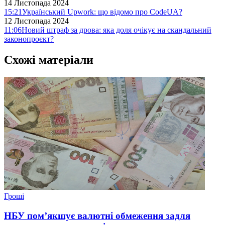
14 Листопада 2024
15:21
Український Upwork: що відомо про CodeUA?
12 Листопада 2024
11:06
Новий штраф за дрова: яка доля очікує на скандальний
законопроєкт?
Схожі матеріали
Гроші
НБУ пом’якшує валютні обмеження задля