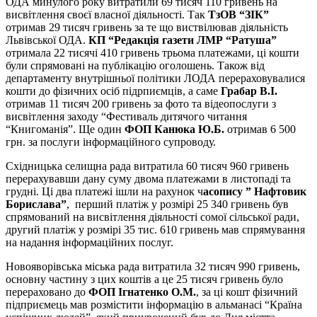
ОДА минулого року витратили 69 тисяч 110 гривень на
висвітлення своєї власної діяльності. Так
ТзОВ “ЗІК”
отримав 29 тисяч гривень за те що виствілював діяльність
Львівської ОДА.
КП “Редакція газети ЛМР “Ратуша”
отримала 22 тисячі 410 гривень трьома платежами, ці кошти
були спрямовані на публікацію оголошень. Також від
департаменту внутрішньої політики ЛОДА перераховувалися
кошти до фізичних осіб підрпиємців, а саме
Грабар В.І.
отримав 11 тисяч 200 гривень за фото та відеопослуги з
висвітлення заходу “Фестиваль дитячого читання
“Книгоманія”. Ще один
ФОП Канюка Ю.Б.
отримав 6 500
грн. за послуги інформаційного супроводу.
Східницька селищна рада витратила 60 тисяч 960 гривень
перерахувавши дану суму двома платежами в листопаді та
грудні. Ці два платежі ішли на рахунок ч
асопису ” Нафтовик
Борислава”
, перший платіж у розмірі 25 340 гривень був
спрямований на висвітлення діяльності сомої сільської ради,
другий платіж у розмірі 35 тис. 610 гривень мав спрямування
на надання інформаційних послуг.
Новояворівська міська рада витратила 32 тисяч 990 гривень,
основну частину з цих коштів а це 25 тисяч гривень було
перераховано до
ФОП Ігнатенко О.М.
, за ці кошт фізичний
підприємець мав розмістити інформацію в альманасі “Країна