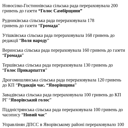
Новосілко-Гостиннівська сільська рада перераховувала 200
гривень до газети
“Голос Самбірщини”
Рудниківська сільська рада перераховувала 178
гривень до газети “
Громада
”
Утішківська сільська рада перераховувала 168 гривень до
редакції “
Воля народу
”
Веринська сільська рада перераховувала 160 гривень до газети
“
Громада
”
Тершівська сільська рада перераховувала 130 гривень до
“
Голос Прикарпаття
”
Дрогомишлянська сільська рада перераховувала 120 гривень
до КП “
Редакція час. “Яворівщина
”
Завадівська сільська рада перераховувала 100 гривень до КП
РГ “
Яворівський голос
”
Піддністрянська сільська рада перераховувала 100 гривень до
часопису “
Новий час
”
Управлінян ДПСС в Яворівському районі перераховувало 100