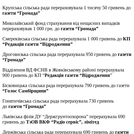
Крупська сільська рада перераховувала 1 тисячу 50 гривень до
газети “Громада”
Миколаївський фонд страхування від нещасних випадків
перераховував 1 000 грн. до
газети “Громада”
Смереківська сільська рада перерахувала 1 000 гривень до
КП
“Редакція газети “Відродження”
Дроговизька сільська рада перерахувала 950 гривень до
газети
“Громада”
Відділення ВД ФСНВ в Жовківському районі перерахувала
900 гривень до КП “
Редакція газети “Відродження
”
Бісковицька сільська рада перерахувала 790 гривень до газети
“Голос Самбірщини”
Гонятичівська сільська рада перерахувала 730 гривень
до
газети “Громада”
Львівська філія ДУ “Держгрунтоохорона” перерахувала 690
гривень до
ТзОВ ВКФ “Радіо сервіс”, лімітед
Держівська сільська рада перерахувала 690 гривень до
газети