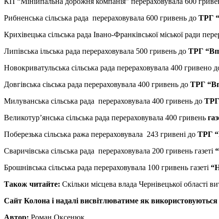
КП “Мініипальна дорожня компанія” перераховувала 600 гривен
Рибненська сільська рада перераховувала 600 гривень до
ТРГ 
Крихівецька сільська рада Івано-Франківської міської ради пере
Липівська ільська рада перераховувала 500 гривень до
ТРГ “Вп
Новокриватульська сільська рада перераховувала 400 гривено 
Довгівська сіьська рада перераховувала 400 гривень до
ТРГ “В
Милуванська сільська рада перераховувала 400 гривень до
ТРГ
Великотур’янська сільська рада перераховувала 400 гривень
газ
Поберезька сільська ража перераховувала 243 гривені до
ТРГ “
Сваричівська сільська рада перераховувала 200 гривень газеті
“
Брошнівська сільська рада перераховувала 100 гривень газеті
“Н
Також читайте:
Скільки місцева влада Чернівецької області ви
Сайт Колона і надалі висвітлюватиме як використовуються
Автор:
Роман Оксенюк