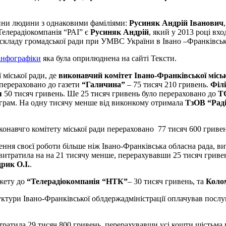
ни людини з однаковими фаміліями:
Русиняк Андрій Іванович
Телерадіокомпанія “РАІ” є
Русиняк Андрій
, який у 2013 році вх
о складу громадської ради при УМВС України в Івано –Франківськ
інфографіки
яка була оприлюднена на сайті Тексти.
 міської ради, де
виконавчий комітет Івано-Франківської місь
 перераховано до газети
“Галичина”
– 75 тисяч 210 гривень.
Філ
я
50 тисяч гривень. Ше 25 тисяч гривень було перераховано до
ТО
рограм. На одну тисячу менше від виконкому отримала
ТзОВ “Раді
иконавчго комітету міської ради перераховано 77 тисяч 600 гри
ення своєї роботи більше ніж Івано-Франківська обласна рада, ви
 витратила на на 21 тисячу менше, перерахувавши 25 тисяч гриве
рик О.І.
.
джету до
“Телерадіокомпанія “НТК”
– 30 тисяч гривень, та
Колом
уктури Івано-
Франківської облдержадміністрації оплачував посл
итратила 29 тисяч 800 гривень, перерахувавши усі кошти шістьма