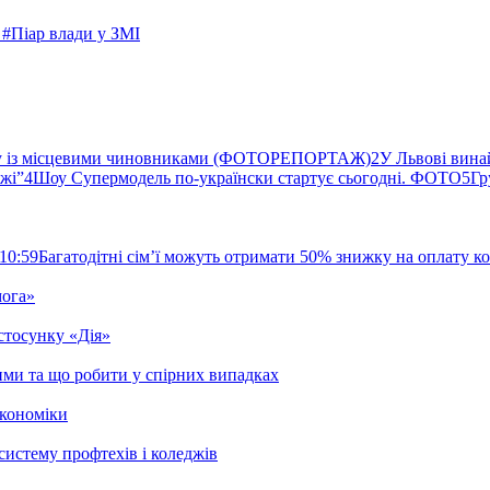
р
#Піар влади у ЗМІ
ву із місцевими чиновниками (ФОТОРЕПОРТАЖ)
2
У Львові вина
ржі”
4
Шоу Супермодель по-українски стартує сьогодні. ФОТО
5
Гр
10:59
Багатодітні сім’ї можуть отримати 50% знижку на оплату 
мога»
стосунку «Дія»
ими та що робити у спірних випадках
кономіки
систему профтехів і коледжів