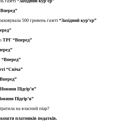
ь газеті
“Західний кур’єр”
“Вперед”
раховувала 500 гривень газеті
“Західний кур’єр”
еред”
до
ТРГ “Вперед”
перед”
 “Вперед”
еті “Свіча”
Вперед”
Новини Підгір’я”
овини Підгір’я”
тратила на власний піар?
 кошти платників податків.