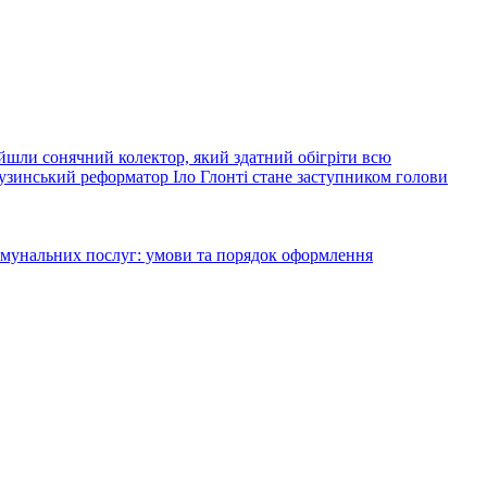
йшли сонячний колектор, який здатний обігріти всю
узинський реформатор Іло Глонті стане заступником голови
комунальних послуг: умови та порядок оформлення