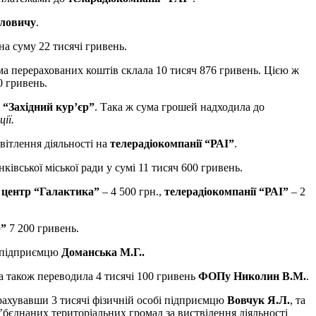
йловичу
.
на суму 22 тисячі гривень.
ума перерахованих коштів склала 10 тисяч 876 гривень. Цією ж
 гривень.
и
“Західний кур’єр”
. Така ж сума грошей надходила до
ії.
вітлення діяльності на
телерадіокомпанії “РАІ”
.
вської міської ради у сумі 11 тисяч 600 гривень.
центр “Галактика”
– 4 500 грн.,
телерадіокомпанії “РАІ”
– 2
р”
7 200 гривень.
і підприємцю
Доманська М.Г..
а також переводила 4 тисячі 100 гривень
ФОПу Николин В.М.
.
ерахувавши 3 тисячі фізичній особі підприємцю
Вовчук Я.Л.
, та
’бєднаних територіальних громад за виствілення діяльності