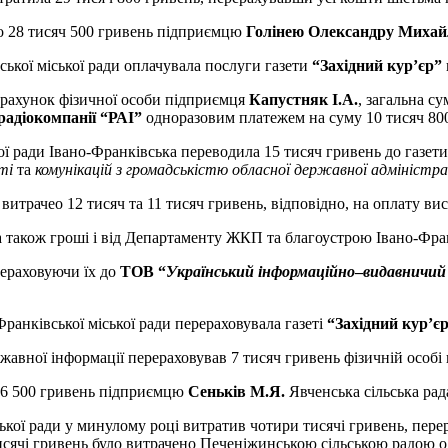
о 28 тисяч 500 гривень підприємцю
Голінею Олександру Миха
ської міської ради оплачувала послуги газети
“Західний кур’єр”
 рахунок фізичної особи підприємця
Капустняк І.А.
, загальна с
радіокомпанії “РАІ”
одноразовим платежем на суму 10 тисяч 800
ої ради Івано-Франківська переводила 15 тисяч гривень до газет
ті
та
комунікацій з громадськістю обласної державної адміністрац
трачео 12 тисяч та 11 тисяч гривень, відповідно, на оплату вис
також гроші і від Департаменту ЖКП та благоустрою Івано-Франкі
рераховуючи їх до
ТОВ “
Український інформаційно
–
видавничий
Франківської міської ради перераховувала газеті
“Західний кур’є
ржавної інформації перераховував 7 тисяч гривень фізичній особ
и 6 500 гривень підприємцю
Сеньків М.Я.
Явченська сільська рад
ської ради у минулому році витратив чотири тисячі гривень, пер
исячі гривень було витрачено Печеніжинською сільською радою о