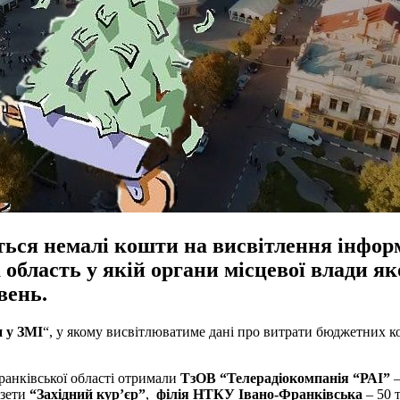
ся немалі кошти на висвітлення інформа
область у якій органи місцевої влади яко
вень.
и у ЗМІ
“, у якому висвітлюватиме дані про витрати бюджетних к
ранківської області отримали
ТзОВ “Телерадіокомпанія “РАІ”
–
азети
“Західний кур’єр”
,
філія НТКУ Івано-Франківська
– 50 