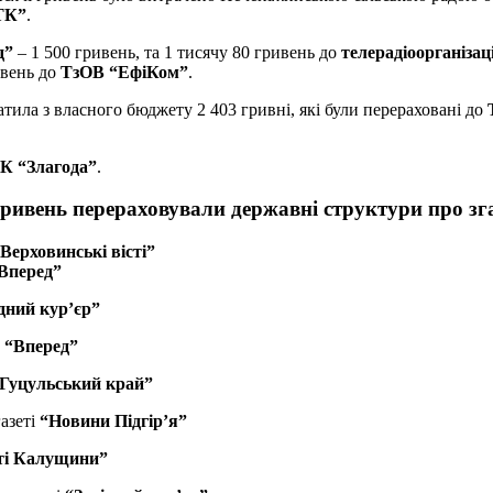
ТК”
.
д”
– 1 500 гривень, та 1 тисячу 80 гривень до
телерадіоорганізац
ивень до
ТзОВ “ЕфіКом”
.
ила з власного бюджету 2 403 гривні, які були перераховані до
Т
К “Злагода”
.
ривень перераховували державні структури про зга
Верховинські вісті”
Вперед”
дний кур’єр”
 “Вперед”
Гуцульський край”
азеті
“Новини Підгір’я”
ті Калущини”