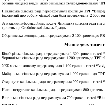
органів місцевої влади, яким займалася
телерадіокомпанія “Н
Павлівська сільська рада перераховувала кошти до
ТРГ “Впере
інформації про роботу міської ради була перерахувала 2 500 гр
За надання інформаційних послуг Ямницька сільська рада витрат
гривень від Стебнівської сільської ради.
Обертинська селищна рада перераховувала 2 100 гривень до
РВ
Менше двох тисяч г
Білоберізька сільська рада перераховувала 1 300 гривень газеті
“
Чорнолізька сільська рада перерахувала 1 200 гривень до
ТРГ “
УКБ міськвиконкому перераховувало 1 100 гривень газеті
“Захі
Майданська сільська рада перераховувала 1 000 гривень до
ТРГ
Старокутська сільська ради перераховувала 900 гривень газеті
“
Нижньострутинська сільська рада перераховувала 800 гривень г
Вістівська сільська рада перераховувала 700 гривень газеті
“Віс