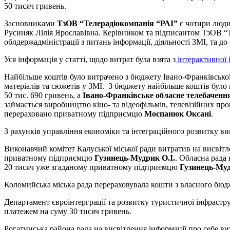
50 тисяч гривень.
Засновниками
ТзОВ “Телерадіокомпанія “РАІ”
є чотири люди
Русиняк Лілія Ярославівна. Керівником та підписантом ТзОВ “
облдержадміністрації з
питань інформації, діяльності ЗМІ, та д
Уся інформація у статті, щодо витрат була взята з
інтерактивної 
Найбільше коштів було витрачено з бюджету Івано-Франківської
матеріалів та сюжетів у ЗМІ. З бюджету найбільше коштів було
50 тис. 690 гривень, а
Івано-Франківське обласне телебаченн
займається виробництво кіно- та відеофільмів, телевізійних п
перераховано приватному підприємцю
Моспанюк Оксані
.
З рахунків управління економіки та інтеграційного розвитку в
Виконавчий комітет Калуської міської ради витратив на висвітл
приватному підприємцю
Гузинець-Мудрик О.І.
. Обласна рада
20 тисяч уже згаданому приватному підприємцю
Гузинець-Муд
Коломийська міська рада перераховувала кошти з власного бю
Департамент євроінтерграції та розвитку туристичної інфрастр
платежем на суму 30 тисяч гривень.
Рогатинська района рада на висвітлення інформації про себе в