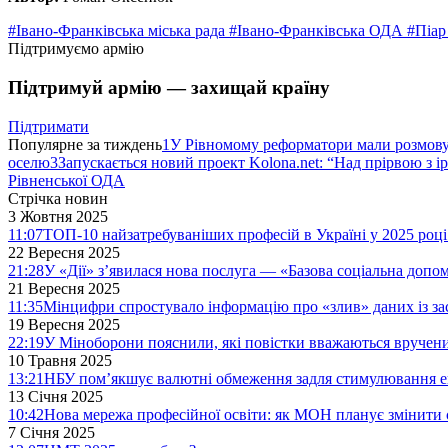
#Івано-Франківська міська рада
#Івано-Франківська ОДА
#Піа
Підтримуємо армію
Підтримуй армію — захищай країну
Підтримати
Популярне за тиждень
1
У Рівномому реформатори мали розмо
оселю
3
Запускається новий проект Kolona.net: “Над прірвою з і
Рівненської ОДА
Стрічка новин
3 Жовтня 2025
11:07
ТОП-10 найзатребуваніших професій в Україні у 2025 році
22 Вересня 2025
21:28
У «Дії» з’явилася нова послуга — «Базова соціальна допо
21 Вересня 2025
11:35
Мінцифри спростувало інформацію про «злив» даних із за
19 Вересня 2025
22:19
У Міноборони пояснили, які повістки вважаються вручен
10 Травня 2025
13:21
НБУ пом’якшує валютні обмеження задля стимулювання е
13 Січня 2025
10:42
Нова мережа професійної освіти: як МОН планує змінити 
7 Січня 2025