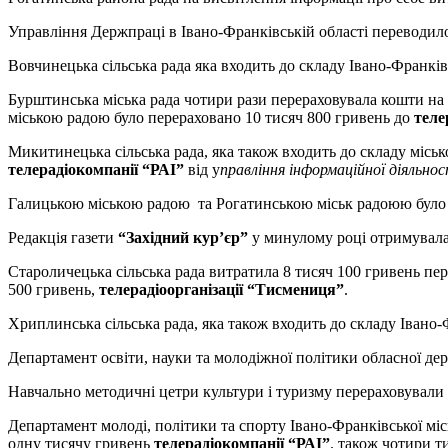
Управління Держпраці в Івано-Франківській області переводил
Вовчинецька сільська рада яка входить до складу Івано-Франків
Бурштинська міська рада чотири рази перераховувала кошти на
міською радою було перераховано 10 тисяч 800 гривень до
теле
Микитинецька сільська рада, яка також входить до складу міськ
телерадіокомпанії “РАІ”
від у
правління інформаційної діяльнос
Галицькою міською радою та Рогатинською міськ радоюю було ви
Редакція газети
“Західний кур’єр”
у минулому році отримувала 
Староличецька сільська рада витратила 8 тисяч 100 гривень пе
500 гривень,
телерадіоорганізації “Тисмениця”
.
Хриплинська сільська рада, яка також входить до складу Івано-
Департамент освіти, науки та молодіжної політики обласної де
Навчально методичні цетри культури і туризму перераховувал
Департамент молоді, політики та спорту Івано-Франківської мі
одну тисячу гривень
телерадіокомпанії “РАІ”
. також чотири т