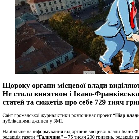
Щороку органи місцевої влади виділяють
Не стала винятком і Івано-Франківська 
статей та сюжетів про себе 729 тияч гри
Сайт громадської журналістики розпочинає проект “
Піар влад
публікаціями джинси у ЗМІ.
Найбільше на інформування від органів місцевої влади Івано-Ф
редакція газети
“Галичина”
– 75 тисяч 200 гривень, редакція г