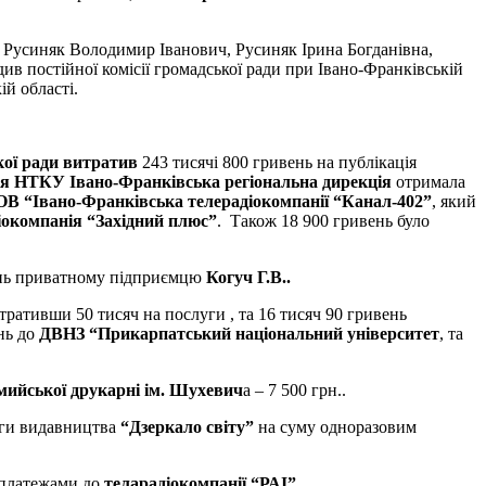
, Русиняк Володимир Іванович, Русиняк Ірина Богданівна,
одив постійної комісії громадської ради при Івано-Франківській
ій області.
кої ради витратив
243 тисячі 800 гривень на публікація
ія НТКУ Івано-Франківська регіональна дирекція
отримала
В “Івано-Франківська телерадіокомпанії “Канал-402”
, який
окомпанія “Західний плюс”
. Також 18 900 гривень було
вень приватному підприємцю
Когуч Г.В..
тративши 50 тисяч на послуги , та 16 тисяч 90 гривень
нь до
ДВНЗ “Прикарпатський національний університет
, та
ийської друкарні ім. Шухевич
а – 7 500 грн..
уги видавництва
“Дзеркало світу”
на суму одноразовим
 платежами до
теларадіокомпанії “РАІ”
.