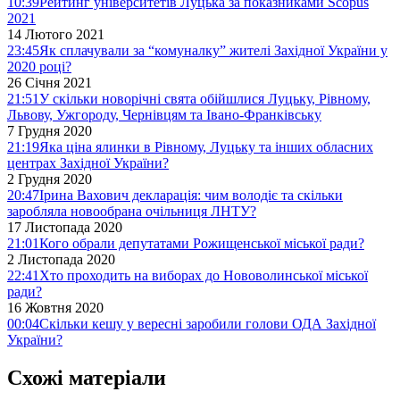
10:39
Рейтинг університетів Луцька за показниками Scopus
2021
14 Лютого 2021
23:45
Як сплачували за “комуналку” жителі Західної України у
2020 році?
26 Січня 2021
21:51
У скільки новорічні свята обійшлися Луцьку, Рівному,
Львову, Ужгороду, Чернівцям та Івано-Франківську
7 Грудня 2020
21:19
Яка ціна ялинки в Рівному, Луцьку та інших обласних
центрах Західної України?
2 Грудня 2020
20:47
Ірина Вахович декларація: чим володіє та скільки
заробляла новообрана очільниця ЛНТУ?
17 Листопада 2020
21:01
Кого обрали депутатами Рожищенської міської ради?
2 Листопада 2020
22:41
Хто проходить на виборах до Нововолинської міської
ради?
16 Жовтня 2020
00:04
Скільки кешу у вересні заробили голови ОДА Західної
України?
Схожі матеріали