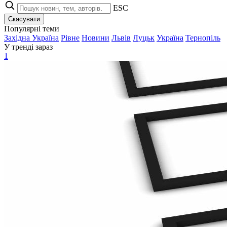
ESC
Скасувати
Популярні теми
Західна Україна
Рівне
Новини
Львів
Луцьк
Україна
Тернопіль
У тренді зараз
1