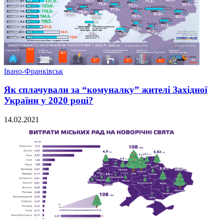
Івано-Франківськ
Як сплачували за “комуналку” жителі Західної
України у 2020 році?
14.02.2021