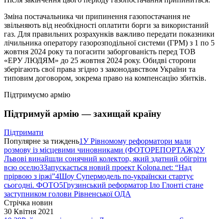
Зміна постачальника чи припинення газопостачання не
звільняють від необхідності оплатити борги за використаний
газ. Для правильних розрахунків важливо передати показники
лічильника оператору газорозподільної системи (ГРМ) з 1 по 5
жовтня 2024 року та погасити заборгованість перед ТОВ
«ЕРУ ЛЮДЯМ» до 25 жовтня 2024 року. Обидві сторони
зберігають свої права згідно з законодавством України та
типовим договором, зокрема право на компенсацію збитків.
Підтримуємо армію
Підтримуй армію — захищай країну
Підтримати
Популярне за тиждень
1
У Рівномому реформатори мали
розмову із місцевими чиновниками (ФОТОРЕПОРТАЖ)
2
У
Львові винайшли сонячний колектор, який здатний обігріти
всю оселю
3
Запускається новий проект Kolona.net: “Над
прірвою з іржі”
4
Шоу Супермодель по-українски стартує
сьогодні. ФОТО
5
Грузинський реформатор Іло Глонті стане
заступником голови Рівненської ОДА
Стрічка новин
30 Квітня 2021