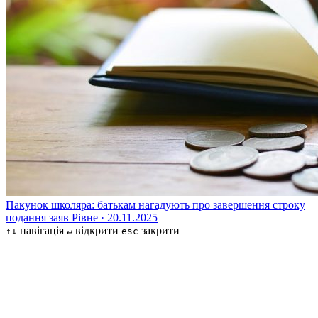
Пакунок школяра: батькам нагадують про завершення строку
подання заяв
Рівне · 20.11.2025
навігація
відкрити
закрити
↑↓
↵
esc