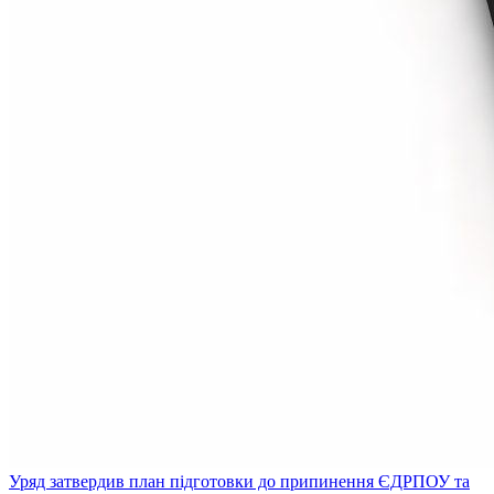
Уряд затвердив план підготовки до припинення ЄДРПОУ та