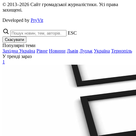
© 2013–2026 Сайт громадської журналістики. Усі права
захищені.
Developed by
PryVit
ESC
Скасувати
Популярні теми
Західна Україна
Рівне
Новини
Львів
Луцьк
Україна
Тернопіль
У тренді зараз
1