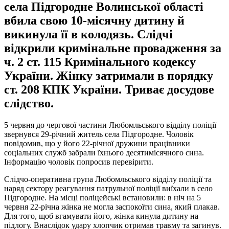
села Підгородне Волинської області
вбила свою 10-місячну дитину й
викинула її в колодязь. Слідчі
відкрили кримінальне провадження за
ч. 2 ст. 115 Кримінального кодексу
України. Жінку затримали в порядку
ст. 208 КПК України. Триває досудове
слідство.
5 червня до чергової частини Любомльського відділу поліції
звернувся 29-річний житель села Підгородне. Чоловік
повідомив, що у його 22-річної дружини працівники
соціальних служб забрали їхнього десятимісячного сина.
Інформацію чоловік попросив перевірити.
Слідчо-оперативна група Любомльського відділу поліції та
наряд сектору реагування патрульної поліції виїхали в село
Підгородне. На місці поліцейські встановили: в ніч на 5
червня 22-річна жінка не могла заспокоїти сина, який плакав.
Для того, щоб вгамувати його, жінка кинула дитину на
підлогу. Внаслідок удару хлопчик отримав травму та загинув.