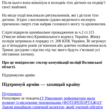
Після цього вона викинула в колодязь тіло дитини на подвір’ї
своєї знайомої.
На місце події викликали рятувальників, які і дістали тіло
дитини. Згідно з висновком судово-медичного експерта
причиною смерті став набряк головного мозгу та крововилив.
Слідчі відкрили кримінальне провадження за ч.2 ст.115
(Умисне вбивство) Кримінального кодексу України. Жінку
поліція затримала в порядку ст. 208 КПК України. Їй загрожує
до п’ятнадцяти років ув’язнення або довічне позбавлення волі.
Триває досудове слідство під час якого будуть з’ясовані усі
обставини злочину.
Про це повідомляє сектор комунікації поліції
Волинської
області.
Підтримуємо армію
Підтримуй армію — захищай країну
Підтримати
Популярне за тиждень
1
У Рівномому реформатори мали
розмову із місцевими чиновниками (ФОТОРЕПОРТАЖ)
2
У
Львові винайшли сонячний колектор, який здатний обігріти