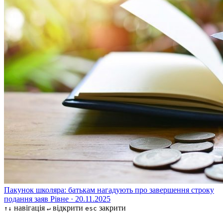
Пакунок школяра: батькам нагадують про завершення строку
подання заяв
Рівне · 20.11.2025
навігація
відкрити
закрити
↑↓
↵
esc