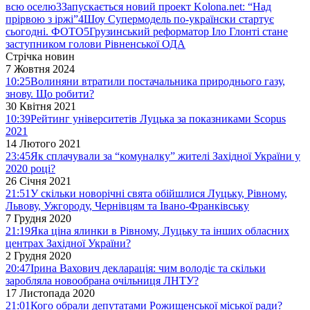
всю оселю
3
Запускається новий проект Kolona.net: “Над
прірвою з іржі”
4
Шоу Супермодель по-українски стартує
сьогодні. ФОТО
5
Грузинський реформатор Іло Глонті стане
заступником голови Рівненської ОДА
Стрічка новин
7 Жовтня 2024
10:25
Волиняни втратили постачальника природнього газу,
знову. Що робити?
30 Квітня 2021
10:39
Рейтинг університетів Луцька за показниками Scopus
2021
14 Лютого 2021
23:45
Як сплачували за “комуналку” жителі Західної України у
2020 році?
26 Січня 2021
21:51
У скільки новорічні свята обійшлися Луцьку, Рівному,
Львову, Ужгороду, Чернівцям та Івано-Франківську
7 Грудня 2020
21:19
Яка ціна ялинки в Рівному, Луцьку та інших обласних
центрах Західної України?
2 Грудня 2020
20:47
Ірина Вахович декларація: чим володіє та скільки
заробляла новообрана очільниця ЛНТУ?
17 Листопада 2020
21:01
Кого обрали депутатами Рожищенської міської ради?