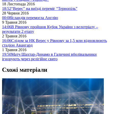
18 Листопада 2016
18:52
“Верес” на виїзді переміг “Тернопіль”
28 Червня 2016
00:08
Ісландія перемогла Англію
9 Травня 2016
14:06
В Рівному пройшов Кубок України з велотріалу –
результати 2 етапу
2 Травня 2016
16:06
Слідом за НК Верес у Рівному за 1,5 млн відновлюють
стадіон Авангард
1 Травня 2016
19:50
Матч Шахтар-Динамо в Галичині вболівальники
ігнорують через релігійне свято
Схожі матеріали