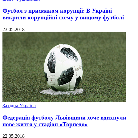
Футбол з присмаком корупції: В Україні
викрили корупційні схему у вищому футболі
23.05.2018
Західна Україна
Федерація футболу Львівщини хоче вдихнули
нове життя у стадіон «Торпедо»
22.05.2018