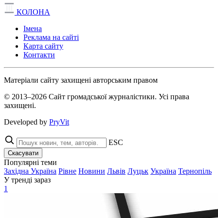
КОЛОНА
Імена
Реклама на сайті
Карта сайту
Контакти
Матеріали сайту захищені авторським правом
© 2013–2026 Сайт громадської журналістики. Усі права
захищені.
Developed by
PryVit
ESC
Скасувати
Популярні теми
Західна Україна
Рівне
Новини
Львів
Луцьк
Україна
Тернопіль
У тренді зараз
1