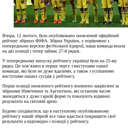
Вчора, 12 лютого, було опубліковано оновлений офіційний
рейтинг збірних ФІФА. Збірна України, у порівнянні з
попередньою версією футбольної ієрархії, наша команда впала
на дві позиції і тепер займає 27-й рядок.
У попередньому випуску рейтингу українці були на 25-му
рядку. Це пов’язано в першу чергу з виступами нашої
команди, які були не дуже вдалими, а також з успішними
виступами наших сусідів у рейтингу.
Перші позиції оновленого рейтингу впевнено закріплені за
збірними Німеччини та Аргентини, які останнім часом
знаходяться у дуже гарній формі та показують відмінні
результати на світовій арені.
Будемо сподіватися, що в наступному опублікованому
рейтингу нашій збірній все таки вдасться покращити свої
результати а відповідно і позиції у рейтингу.