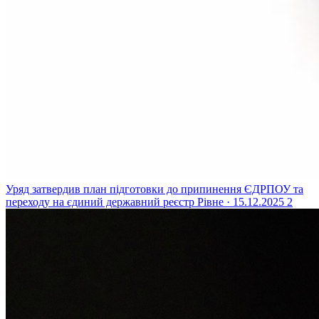
Уряд затвердив план підготовки до припинення ЄДРПОУ та
переходу на єдиний державний реєстр
Рівне · 15.12.2025
2