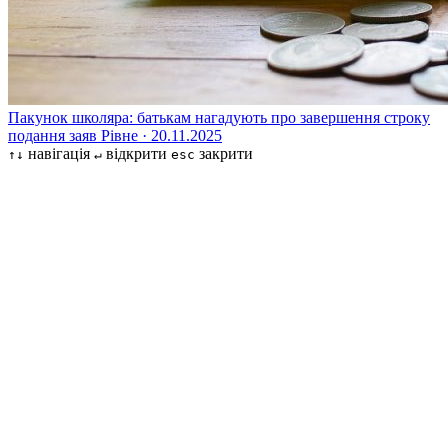
Пакунок школяра: батькам нагадують про завершення строку
подання заяв
Рівне · 20.11.2025
навігація
відкрити
закрити
↑↓
↵
esc