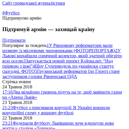
Сайт громадської журналістики
#Футбол
Підтримуємо армію
Підтримуй армію — захищай країну
Підтримати
Популярне за тиждень
1
У Рівномому реформатори мали
розмову із місцевими чиновниками (ФОТОРЕПОРТАЖ)
2
У
Львові винайшли сонячний колектор, який здатний обігріти
всю оселю
3
Запускається новий проект Kolona.net: “Над
прірвою з іржі”
4
Шоу Супермодель по-українски стартує
сьогодні. ФОТО
5
Грузинський реформатор Іло Глонті стане
заступником голови Рівненської ОДА
Стрічка новин
24 Травня 2018
17:16
Два мільйони гривень підуть на те, щоб замінити газон
на «Арена Львів»
23 Травня 2018
21:23
Футбол з присмаком корупції: В Україні викрили
корупційні схему у вищому футболі
22 Травня 2018
23:21
Федерація футболу Львівщини хоче вдихнули нове
життя у стадіон «Торпедо»