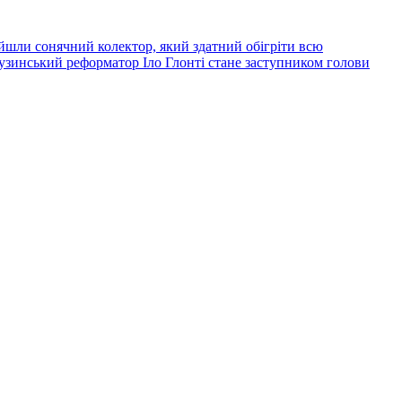
йшли сонячний колектор, який здатний обігріти всю
узинський реформатор Іло Глонті стане заступником голови