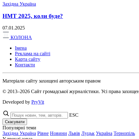
Західна Україна
НМТ 2025, коли буде?
07.01.2025
КОЛОНА
Імена
Реклама на сайті
Карта сайту
Контакти
Матеріали сайту захищені авторським правом
© 2013–2026 Сайт громадської журналістики. Усі права захищен
Developed by
PryVit
ESC
Скасувати
Популярні теми
Західна Україна
Рівне
Новини
Львів
Луцьк
Україна
Тернопіль
У тренді зараз