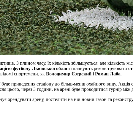
тивів. З плином часу, їх кількість збільшується, але кількість 
ацією футболу Львівської області
планують реконструювати
ст
 відомі спортсмени, як
Володимир Єзерский і Роман Лаба
.
ої буде приведення стадіону до більш-менш охайного виду. Акція 
ісля цього, через 3 години, на арені буде проводитися турнір мі
нує орендувати арену, постелити на ній новий газон та реконстр