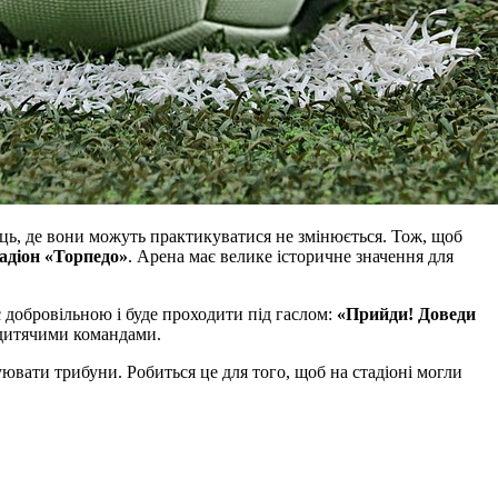
місць, де вони можуть практикуватися не змінюється. Тож, щоб
адіон «Торпедо»
. Арена має велике історичне значення для
є добровільною і буде проходити під гаслом:
«Прийди! Доведи
ж дитячими командами.
уювати трибуни. Робиться це для того, щоб на стадіоні могли