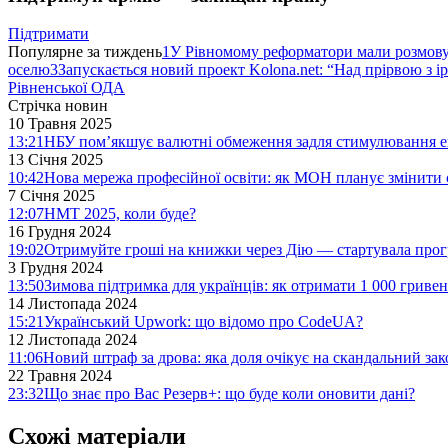
Підтримати
Популярне за тиждень
1
У Рівномому реформатори мали розмо
оселю
3
Запускається новий проект Kolona.net: “Над прірвою з і
Рівненської ОДА
Стрічка новин
10 Травня 2025
13:21
НБУ пом’якшує валютні обмеження задля стимулювання е
13 Січня 2025
10:42
Нова мережа професійної освіти: як МОН планує змінити 
7 Січня 2025
12:07
НМТ 2025, коли буде?
16 Грудня 2024
19:02
Отримуйте гроші на книжки через Дію — стартувала про
3 Грудня 2024
13:50
Зимова підтримка для українців: як отримати 1 000 гривен
14 Листопада 2024
15:21
Український Upwork: що відомо про CodeUA?
12 Листопада 2024
11:06
Новий штраф за дрова: яка доля очікує на скандальний за
22 Травня 2024
23:32
Що знає про Вас Резерв+: що буде коли оновити дані?
Схожі матеріали