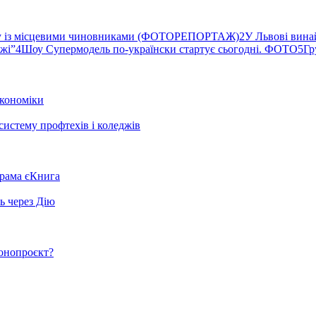
ву із місцевими чиновниками (ФОТОРЕПОРТАЖ)
2
У Львові вина
ржі”
4
Шоу Супермодель по-українски стартує сьогодні. ФОТО
5
Гр
кономіки
систему профтехів і коледжів
грама єКнига
ь через Дію
конопроєкт?