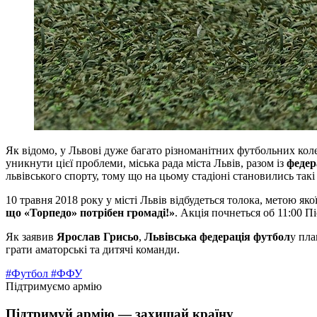
Як відомо, у Львові дуже багато різноманітних футбольних колек
уникнути цієї проблеми, міська рада міста Львів, разом із
федер
львівського спорту, тому що на цьому стадіоні становились такі
10 травня 2018 року у місті Львів відбудеться толока, метою як
що «Торпедо» потрібен громаді!»
. Акція почнеться об 11:00 П
Як заявив
Ярослав Грисьо
,
Львівська федерація футбол
у пла
грати аматорські та дитячі команди.
#Футбол
#ФФУ
Підтримуємо армію
Підтримуй армію — захищай країну