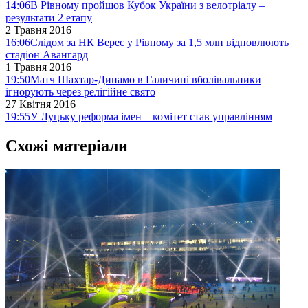
14:06
В Рівному пройшов Кубок України з велотріалу –
результати 2 етапу
2 Травня 2016
16:06
Слідом за НК Верес у Рівному за 1,5 млн відновлюють
стадіон Авангард
1 Травня 2016
19:50
Матч Шахтар-Динамо в Галичині вболівальники
ігнорують через релігійне свято
27 Квітня 2016
19:55
У Луцьку реформа імен – комітет став управлінням
Схожі матеріали