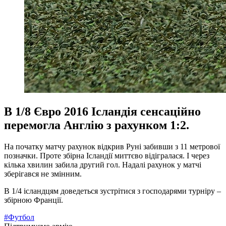
В 1/8 Євро 2016 Ісландія сенсаційно
перемогла Англію з рахунком 1:2.
На початку матчу рахунок відкрив Руні забивши з 11 метрової
позначки. Проте збірна Ісландії миттєво відігралася. І через
кілька хвилин забила другий гол. Надалі рахунок у матчі
зберігався не змінним.
В 1/4 ісландцям доведеться зустрітися з господарями турніру –
збірною Франції.
#Футбол