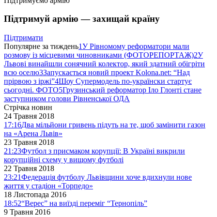
Підтримуємо армію
Підтримуй армію — захищай країну
Підтримати
Популярне за тиждень
1
У Рівномому реформатори мали
розмову із місцевими чиновниками (ФОТОРЕПОРТАЖ)
2
У
Львові винайшли сонячний колектор, який здатний обігріти
всю оселю
3
Запускається новий проект Kolona.net: “Над
прірвою з іржі”
4
Шоу Супермодель по-українски стартує
сьогодні. ФОТО
5
Грузинський реформатор Іло Глонті стане
заступником голови Рівненської ОДА
Стрічка новин
24 Травня 2018
17:16
Два мільйони гривень підуть на те, щоб замінити газон
на «Арена Львів»
23 Травня 2018
21:23
Футбол з присмаком корупції: В Україні викрили
корупційні схему у вищому футболі
22 Травня 2018
23:21
Федерація футболу Львівщини хоче вдихнули нове
життя у стадіон «Торпедо»
18 Листопада 2016
18:52
“Верес” на виїзді переміг “Тернопіль”
9 Травня 2016