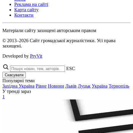
Реклама на сайті
Карта сайту
Контакти
Матеріали сайту захищені авторським правом
© 2013–2026 Сайт громадської журналістики. Усі права
захищені.
Developed by
PryVit
ESC
Скасувати
Популярні теми
Західна Україна
Рівне
Новини
Львів
Луцьк
Україна
Тернопіль
У тренді зараз
1