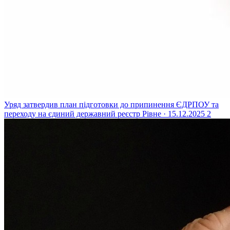
Уряд затвердив план підготовки до припинення ЄДРПОУ та
переходу на єдиний державний реєстр
Рівне · 15.12.2025
2