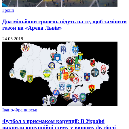
Гроші
Два мільйони гривень підуть на те, щоб замінити
газон на «Арена Львів»
24.05.2018
Івано-Франківськ
Футбол з присмаком корупції: В Україні
викрили корупційні схему у вищому футболі