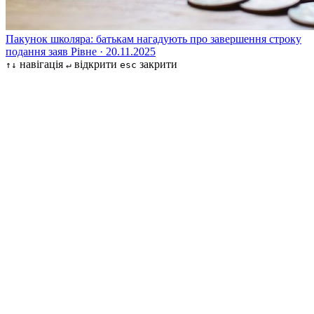
Пакунок школяра: батькам нагадують про завершення строку
подання заяв
Рівне · 20.11.2025
навігація
відкрити
закрити
↑↓
↵
esc