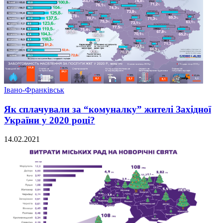
Івано-Франківськ
Як сплачували за “комуналку” жителі Західної
України у 2020 році?
14.02.2021