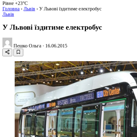
Рівне +23°C
Головна
›
Львів
›
У Львові їздитиме електробус
Львів
У Львові їздитиме електробус
Пешко Ольга
·
16.06.2015