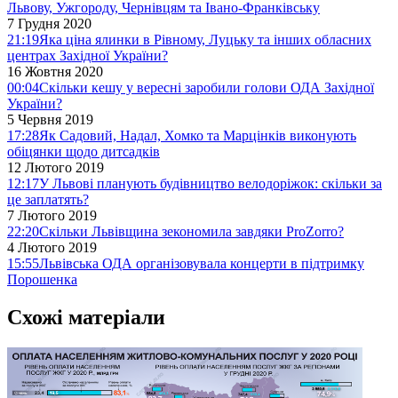
Львову, Ужгороду, Чернівцям та Івано-Франківську
7 Грудня 2020
21:19
Яка ціна ялинки в Рівному, Луцьку та інших обласних
центрах Західної України?
16 Жовтня 2020
00:04
Скільки кешу у вересні заробили голови ОДА Західної
України?
5 Червня 2019
17:28
Як Садовий, Надал, Хомко та Марцінків виконують
обіцянки щодо дитсадків
12 Лютого 2019
12:17
У Львові планують будівництво велодоріжок: скільки за
це заплатять?
7 Лютого 2019
22:20
Скільки Львівщина зекономила завдяки ProZorro?
4 Лютого 2019
15:55
Львівська ОДА організовувала концерти в підтримку
Порошенка
Схожі матеріали