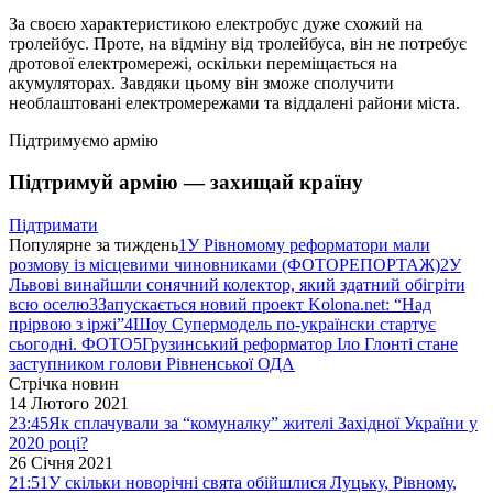
За своєю характеристикою електробус дуже схожий на
тролейбус. Проте, на відміну від тролейбуса, він не потребує
дротової електромережі, оскільки переміщається на
акумуляторах. Завдяки цьому він зможе сполучити
необлаштовані електромережами та віддалені райони міста.
Підтримуємо армію
Підтримуй армію — захищай країну
Підтримати
Популярне за тиждень
1
У Рівномому реформатори мали
розмову із місцевими чиновниками (ФОТОРЕПОРТАЖ)
2
У
Львові винайшли сонячний колектор, який здатний обігріти
всю оселю
3
Запускається новий проект Kolona.net: “Над
прірвою з іржі”
4
Шоу Супермодель по-українски стартує
сьогодні. ФОТО
5
Грузинський реформатор Іло Глонті стане
заступником голови Рівненської ОДА
Стрічка новин
14 Лютого 2021
23:45
Як сплачували за “комуналку” жителі Західної України у
2020 році?
26 Січня 2021
21:51
У скільки новорічні свята обійшлися Луцьку, Рівному,