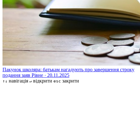
Пакунок школяра: батькам нагадують про завершення строку
подання заяв
Рівне · 20.11.2025
навігація
відкрити
закрити
↑↓
↵
esc