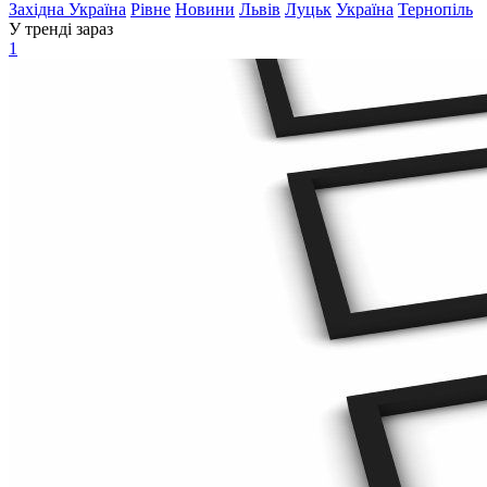
Західна Україна
Рівне
Новини
Львів
Луцьк
Україна
Тернопіль
У тренді зараз
1