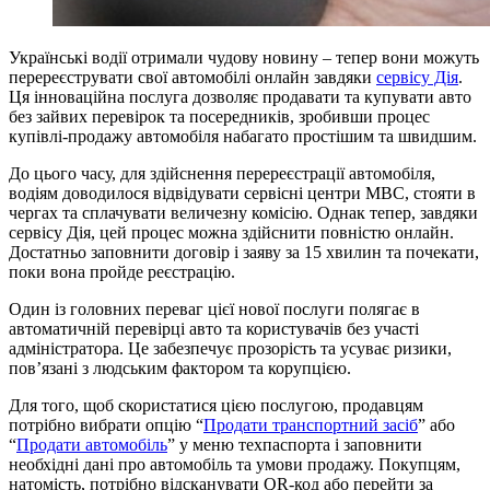
Українські водії отримали чудову новину – тепер вони можуть
перереєструвати свої автомобілі онлайн завдяки
сервісу Дія
.
Ця інноваційна послуга дозволяє продавати та купувати авто
без зайвих перевірок та посередників, зробивши процес
купівлі-продажу автомобіля набагато простішим та швидшим.
До цього часу, для здійснення перереєстрації автомобіля,
водіям доводилося відвідувати сервісні центри МВС, стояти в
чергах та сплачувати величезну комісію. Однак тепер, завдяки
сервісу Дія, цей процес можна здійснити повністю онлайн.
Достатньо заповнити договір і заяву за 15 хвилин та почекати,
поки вона пройде реєстрацію.
Один із головних переваг цієї нової послуги полягає в
автоматичній перевірці авто та користувачів без участі
адміністратора. Це забезпечує прозорість та усуває ризики,
пов’язані з людським фактором та корупцією.
Для того, щоб скористатися цією послугою, продавцям
потрібно вибрати опцію “
Продати транспортний засіб
” або
“
Продати автомобіль
” у меню техпаспорта і заповнити
необхідні дані про автомобіль та умови продажу. Покупцям,
натомість, потрібно відсканувати QR-код або перейти за