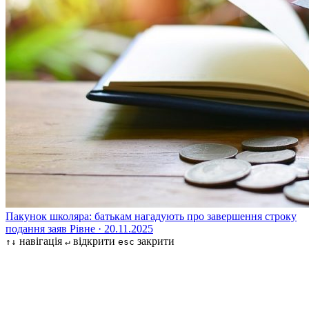
Пакунок школяра: батькам нагадують про завершення строку
подання заяв
Рівне · 20.11.2025
навігація
відкрити
закрити
↑↓
↵
esc