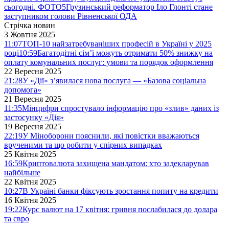
сьогодні. ФОТО
5
Грузинський реформатор Іло Глонті стане
заступником голови Рівненської ОДА
Стрічка новин
3 Жовтня 2025
11:07
ТОП-10 найзатребуваніших професій в Україні у 2025
році
10:59
Багатодітні сім’ї можуть отримати 50% знижку на
оплату комунальних послуг: умови та порядок оформлення
22 Вересня 2025
21:28
У «Дії» з’явилася нова послуга — «Базова соціальна
допомога»
21 Вересня 2025
11:35
Мінцифри спростувало інформацію про «злив» даних із
застосунку «Дія»
19 Вересня 2025
22:19
У Міноборони пояснили, які повістки вважаються
врученими та що робити у спірних випадках
25 Квітня 2025
16:59
Криптовалюта захищена мандатом: хто задекларував
найбільше
22 Квітня 2025
10:27
В Україні банки фіксують зростання попиту на кредити
16 Квітня 2025
19:22
Курс валют на 17 квітня: гривня послабилася до долара
та євро