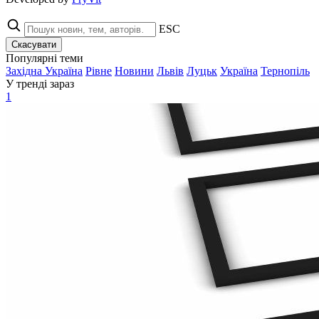
ESC
Скасувати
Популярні теми
Західна Україна
Рівне
Новини
Львів
Луцьк
Україна
Тернопіль
У тренді зараз
1