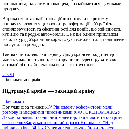
посиланням, наданим продавцем, і ознайомитися з умовами
продажу.
Впровадження такої інноваційної послуги є кроком у
напрямку розвитку цифрової трансформації в Україні та
сприяє зручності та ефективності для водіїв, що здійснюють
купівлю та продаж автомобілів. Це є ще одним прикладом
того, як уряд України використовує технології для поліпшення
послуг для громадян.
Таким чином, завдяки сервісу Дія, українські водії тепер
мають можливість швидко та зручно перереєструвати свої
автомобілі онлайн, економлячи час та зусилля.
#ТОП
Підтримуємо армію
Підтримуй армію — захищай країну
Підтримати
Популярне за тиждень
1
У Рівномому реформатори мали
розмову із місцевими чиновниками (ФОТОРЕПОРТАЖ)
2
У
Львові винайшли сонячний колектор, який здатний обігріти
всю оселю
3
Запускається новий проект Kolona.net: “Над
прірвою з іржі”
4
Шоу Супермодель по-українски стартує