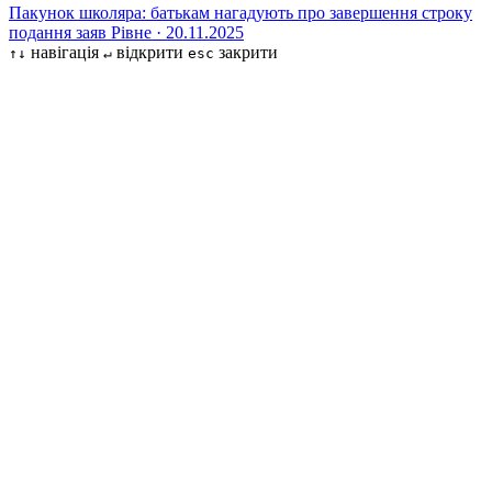
Пакунок школяра: батькам нагадують про завершення строку
подання заяв
Рівне · 20.11.2025
навігація
відкрити
закрити
↑↓
↵
esc