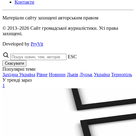
Контакти
Матеріали сайту захищені авторським правом
© 2013–2026 Сайт громадської журналістики. Усі права
захищені.
Developed by
PryVit
ESC
Скасувати
Популярні теми
Західна Україна
Рівне
Новини
Львів
Луцьк
Україна
Тернопіль
У тренді зараз
1