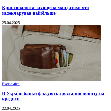
Криптовалюта захищена мандатом: хто
задекларував найбільше
25.04.2025
Економіка
В Україні банки фіксують зростання попиту на
кредити
22.04.2025