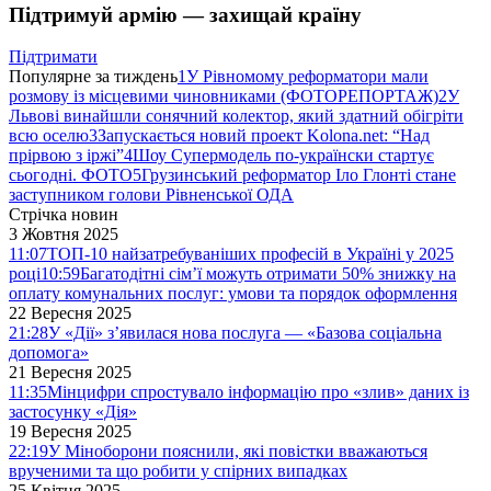
Підтримуй армію — захищай країну
Підтримати
Популярне за тиждень
1
У Рівномому реформатори мали
розмову із місцевими чиновниками (ФОТОРЕПОРТАЖ)
2
У
Львові винайшли сонячний колектор, який здатний обігріти
всю оселю
3
Запускається новий проект Kolona.net: “Над
прірвою з іржі”
4
Шоу Супермодель по-українски стартує
сьогодні. ФОТО
5
Грузинський реформатор Іло Глонті стане
заступником голови Рівненської ОДА
Стрічка новин
3 Жовтня 2025
11:07
ТОП-10 найзатребуваніших професій в Україні у 2025
році
10:59
Багатодітні сім’ї можуть отримати 50% знижку на
оплату комунальних послуг: умови та порядок оформлення
22 Вересня 2025
21:28
У «Дії» з’явилася нова послуга — «Базова соціальна
допомога»
21 Вересня 2025
11:35
Мінцифри спростувало інформацію про «злив» даних із
застосунку «Дія»
19 Вересня 2025
22:19
У Міноборони пояснили, які повістки вважаються
врученими та що робити у спірних випадках
25 Квітня 2025