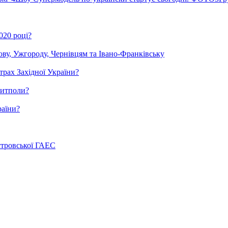
020 році?
ову, Ужгороду, Чернівцям та Івано-Франківську
трах Західної України?
зитполи?
раїни?
стровської ГАЕС