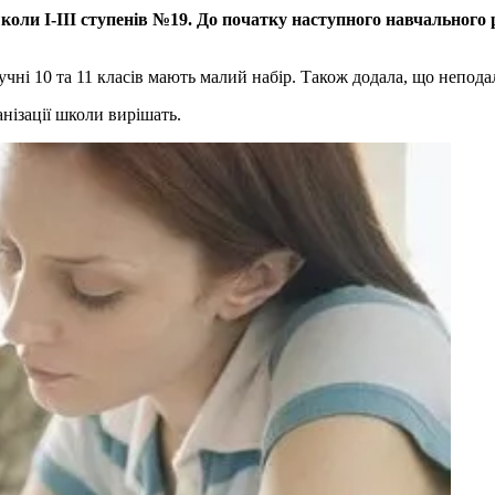
оли І-ІІІ ступенів №19. До початку наступного навчального р
ні 10 та 11 класів мають малий набір. Також додала, що неподал
нізації школи вирішать.