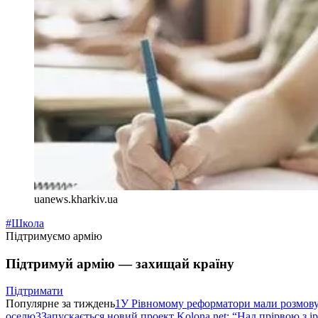
uanews.kharkiv.ua
#Школа
Підтримуємо армію
Підтримуй армію — захищай країну
Підтримати
Популярне за тиждень
1
У Рівномому реформатори мали розмо
оселю
3
Запускається новий проект Kolona.net: “Над прірвою з і