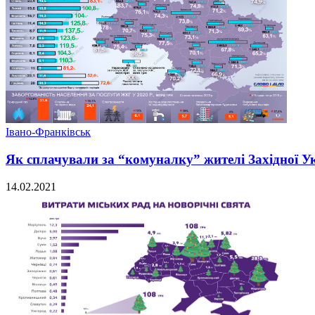
Івано-Франківськ
Як сплачували за “комуналку” жителі Західної Ук
14.02.2021