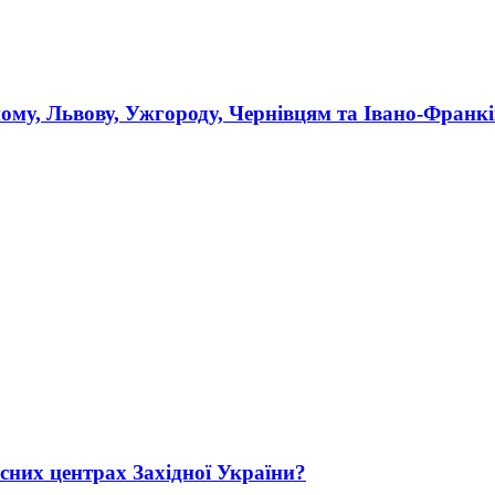
ному, Львову, Ужгороду, Чернівцям та Івано-Франк
сних центрах Західної України?