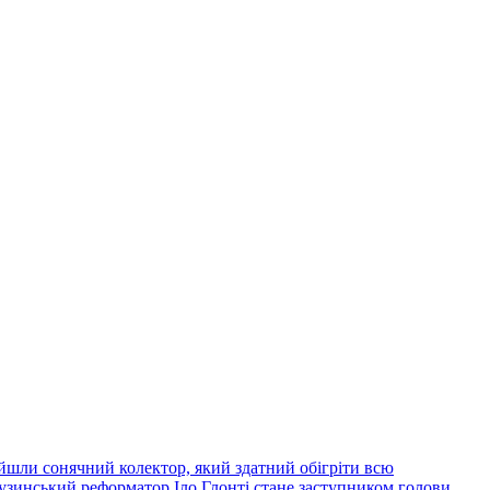
йшли сонячний колектор, який здатний обігріти всю
узинський реформатор Іло Глонті стане заступником голови