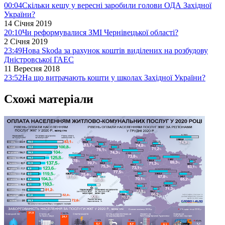
00:04
Скільки кешу у вересні заробили голови ОДА Західної
України?
14 Січня 2019
20:10
Чи реформувалися ЗМІ Чернівецької області?
2 Січня 2019
23:49
Нова Skodа за рахунок коштів виділених на розбудову
Дністровської ГАЕС
11 Вересня 2018
23:52
На що витрачають кошти у школах Західної України?
Схожі матеріали