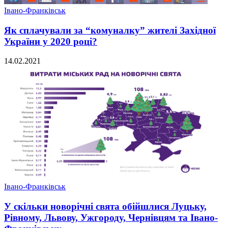
Івано-Франківськ
Як сплачували за “комуналку” жителі Західної
України у 2020 році?
14.02.2021
Івано-Франківськ
У скільки новорічні свята обійшлися Луцьку,
Рівному, Львову, Ужгороду, Чернівцям та Івано-