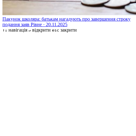
Пакунок школяра: батькам нагадують про завершення строку
подання заяв
Рівне · 20.11.2025
навігація
відкрити
закрити
↑↓
↵
esc