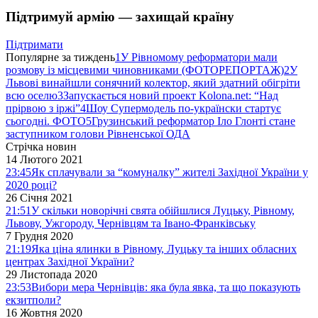
Підтримуй армію — захищай країну
Підтримати
Популярне за тиждень
1
У Рівномому реформатори мали
розмову із місцевими чиновниками (ФОТОРЕПОРТАЖ)
2
У
Львові винайшли сонячний колектор, який здатний обігріти
всю оселю
3
Запускається новий проект Kolona.net: “Над
прірвою з іржі”
4
Шоу Супермодель по-українски стартує
сьогодні. ФОТО
5
Грузинський реформатор Іло Глонті стане
заступником голови Рівненської ОДА
Стрічка новин
14 Лютого 2021
23:45
Як сплачували за “комуналку” жителі Західної України у
2020 році?
26 Січня 2021
21:51
У скільки новорічні свята обійшлися Луцьку, Рівному,
Львову, Ужгороду, Чернівцям та Івано-Франківську
7 Грудня 2020
21:19
Яка ціна ялинки в Рівному, Луцьку та інших обласних
центрах Західної України?
29 Листопада 2020
23:53
Вибори мера Чернівців: яка була явка, та що показують
екзитполи?
16 Жовтня 2020