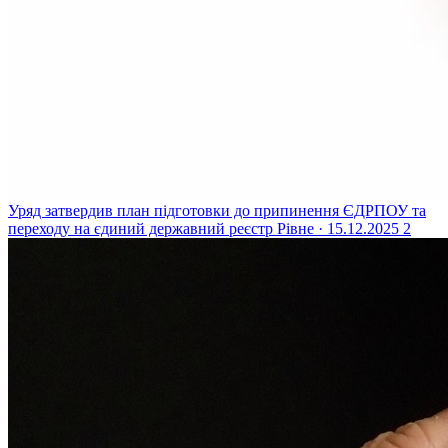
Уряд затвердив план підготовки до припинення ЄДРПОУ та
переходу на єдиний державний реєстр
Рівне · 15.12.2025
2