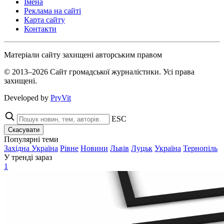
Імена
Реклама на сайті
Карта сайту
Контакти
Матеріали сайту захищені авторським правом
© 2013–2026 Сайт громадської журналістики. Усі права
захищені.
Developed by
PryVit
ESC
Скасувати
Популярні теми
Західна Україна
Рівне
Новини
Львів
Луцьк
Україна
Тернопіль
У тренді зараз
1