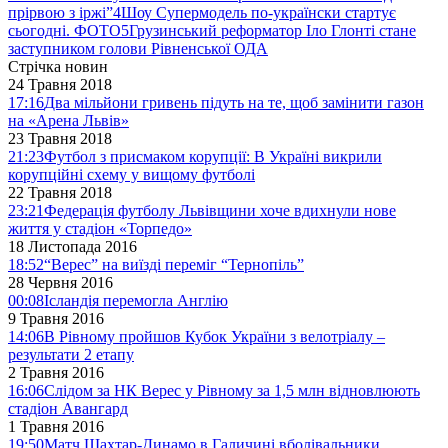
прірвою з іржі”
4
Шоу Супермодель по-українски стартує
сьогодні. ФОТО
5
Грузинський реформатор Іло Глонті стане
заступником голови Рівненської ОДА
Стрічка новин
24 Травня 2018
17:16
Два мільйони гривень підуть на те, щоб замінити газон
на «Арена Львів»
23 Травня 2018
21:23
Футбол з присмаком корупції: В Україні викрили
корупційні схему у вищому футболі
22 Травня 2018
23:21
Федерація футболу Львівщини хоче вдихнули нове
життя у стадіон «Торпедо»
18 Листопада 2016
18:52
“Верес” на виїзді переміг “Тернопіль”
28 Червня 2016
00:08
Ісландія перемогла Англію
9 Травня 2016
14:06
В Рівному пройшов Кубок України з велотріалу –
результати 2 етапу
2 Травня 2016
16:06
Слідом за НК Верес у Рівному за 1,5 млн відновлюють
стадіон Авангард
1 Травня 2016
19:50
Матч Шахтар-Динамо в Галичині вболівальники