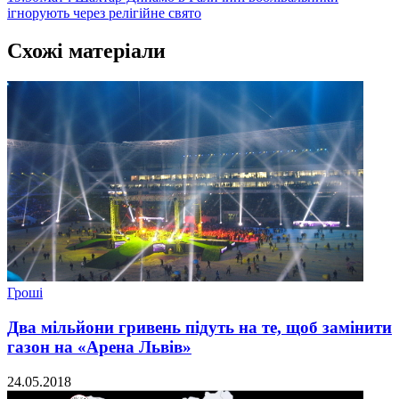
ігнорують через релігійне свято
Схожі матеріали
Гроші
Два мільйони гривень підуть на те, щоб замінити
газон на «Арена Львів»
24.05.2018