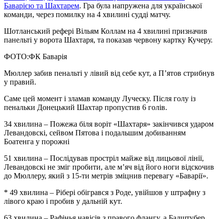
Баварією та Шахтарем
. Гра була напружена для української
команди, через помилку на 4 хвилині судді матчу.
Шотланський рефері Вільям Коллам на 4 хвилині призначив
панельті у ворота Шахтаря, та показав червону картку Кучеру.
ФОТО:ФК Баварія
Мюллер забив пенальті у лівий від себе кут, а П’ятов стрибнув
у правий.
Саме цей момент і зламав команду Луческу. Після голу із
пенальки Донецький Шахтар пропустив 6 голів.
34 хвилина – Пожежа біля воріт «Шахтаря» закінчився ударом
Левандовскі, сейвом Пятова і подальшим добиванням
Боатенга у порожні
51 хвилина – Послідував простріл майже від лицьової лінії,
Левандовскі не зміг пробити, але м’яч від його ноги відскочив
до Мюллеру, який з 15-ти метрів зміцнив перевагу «Баварії».
* 49 хвилина – Рібері обігрався з Роде, увійшов у штрафну з
лівого краю і пробив у дальній кут.
63 хвилина – Рафінья навісів з правого флангу, а Бадштубер