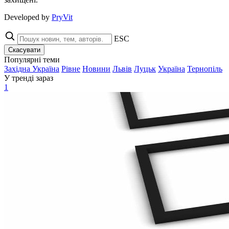
Developed by
PryVit
ESC
Скасувати
Популярні теми
Західна Україна
Рівне
Новини
Львів
Луцьк
Україна
Тернопіль
У тренді зараз
1