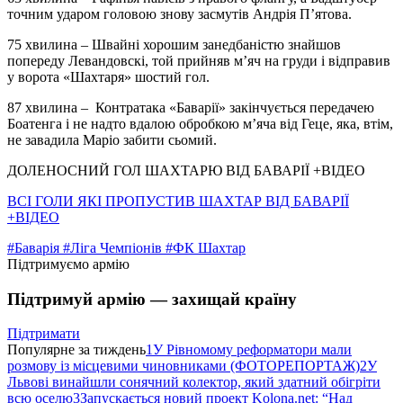
точним ударом головою знову засмутів Андрія П’ятова.
75 хвилина – Швайні хорошим занедбаністю знайшов
попереду Левандовскі, той прийняв м’яч на груди і відправив
у ворота «Шахтаря» шостий гол.
87 хвилина – Контратака «Баварії» закінчується передачею
Боатенга і не надто вдалою обробкою м’яча від Геце, яка, втім,
не завадила Маріо забити сьомий.
ДОЛЕНОСНИЙ ГОЛ ШАХТАРЮ ВІД БАВАРІЇ +ВІДЕО
ВСІ ГОЛИ ЯКІ ПРОПУСТИВ ШАХТАР ВІД БАВАРІЇ
+ВІДЕО
#Баварія
#Ліга Чемпіонів
#ФК Шахтар
Підтримуємо армію
Підтримуй армію — захищай країну
Підтримати
Популярне за тиждень
1
У Рівномому реформатори мали
розмову із місцевими чиновниками (ФОТОРЕПОРТАЖ)
2
У
Львові винайшли сонячний колектор, який здатний обігріти
всю оселю
3
Запускається новий проект Kolona.net: “Над