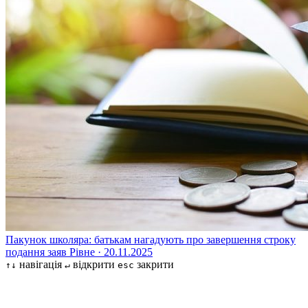
Пакунок школяра: батькам нагадують про завершення строку
подання заяв
Рівне · 20.11.2025
навігація
відкрити
закрити
↑↓
↵
esc