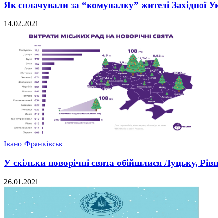
Як сплачували за “комуналку” жителі Західної Ук
14.02.2021
Івано-Франківськ
У скільки новорічні свята обійшлися Луцьку, Рів
26.01.2021