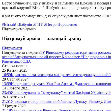
Варто зауважити, що у зв’язку зі звільненням Шокіна із посад
протидії корупції Віталій Шабунін заявив, що завдяки тиску г
Крім цього громадський діяч опублікував лист посольства США 
#Віталій Шабунін
#ГПУ
#Петро Порошенко
Підтримуємо армію
Підтримуй армію — захищай країну
Підтримати
Популярне за тиждень
1
У Рівномому реформатори мали розмо
оселю
3
Запускається новий проект Kolona.net: “Над прірвою з і
Рівненської ОДА
Стрічка новин
25 Квітня 2025
16:59
Криптовалюта захищена мандатом: хто задекларував найб
29 Серпня 2024
13:59
Народного депутата України Артема Дмитрука оголошено 
14 Лютого 2021
23:45
Як сплачували за “комуналку” жителі Західної України у 2
26 Січня 2021
21:51
У скільки новорічні свята обійшлися Луцьку, Рівному, Льв
7 Грудня 2020
21:19
Яка ціна ялинки в Рівному, Луцьку та інших обласних цен