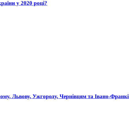
раїни у 2020 році?
ному, Львову, Ужгороду, Чернівцям та Івано-Франк