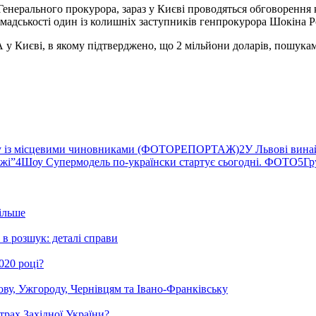
и Генерального прокурора, зараз у Києві проводяться обговоренн
ромадськості один із колишніх заступників генпрокурора Шокіна
у Києві, в якому підтверджено, що 2 мільйони доларів, пошуками
ву із місцевими чиновниками (ФОТОРЕПОРТАЖ)
2
У Львові вина
ржі”
4
Шоу Супермодель по-українски стартує сьогодні. ФОТО
5
Гр
ільше
в розшук: деталі справи
020 році?
ову, Ужгороду, Чернівцям та Івано-Франківську
трах Західної України?