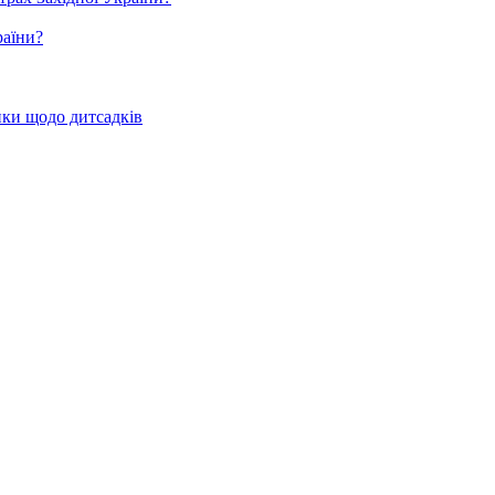
раїни?
нки щодо дитсадків