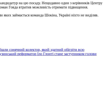
я кандидатур на цю посаду. Нещодавно один з керівників Центру
 Роман Говда втратив можливість отримати підвищення.
 яких займається команда Шокіна, Україні ніхто не виділяв.
йшли сонячний колектор, який здатний обігріти всю
узинський реформатор Іло Глонті стане заступником голови