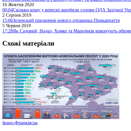
16 Жовтня 2020
00:04
Скільки кешу у вересні заробили голови ОДА Західної Ук
2 Серпня 2019
15:06
Зеленский призначив нового очільника Прикарпаття
5 Червня 2019
17:28
Як Садовий, Надал, Хомко та Марцінків виконують обіця
Схожі матеріали
Івано-Франківськ