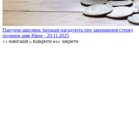
Пакунок школяра: батькам нагадують про завершення строку
подання заяв
Рівне · 20.11.2025
навігація
відкрити
закрити
↑↓
↵
esc