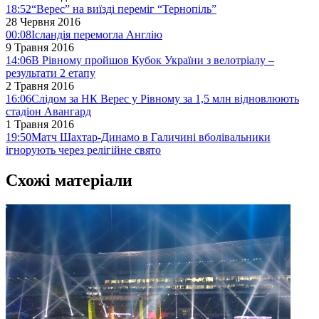
18:52
“Верес” на виїзді переміг “Тернопіль”
28 Червня 2016
00:08
Ісландія перемогла Англію
9 Травня 2016
14:06
В Рівному пройшов Кубок України з велотріалу –
результати 2 етапу
2 Травня 2016
16:06
Слідом за НК Верес у Рівному за 1,5 млн відновлюють
стадіон Авангард
1 Травня 2016
19:50
Матч Шахтар-Динамо в Галичині вболівальники
ігнорують через релігійне свято
Схожі матеріали