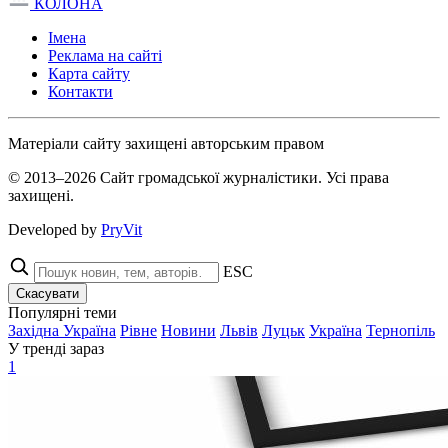
КОЛОНА
Імена
Реклама на сайті
Карта сайту
Контакти
Матеріали сайту захищені авторським правом
© 2013–2026 Сайт громадської журналістики. Усі права
захищені.
Developed by
PryVit
ESC
Скасувати
Популярні теми
Західна Україна
Рівне
Новини
Львів
Луцьк
Україна
Тернопіль
У тренді зараз
1