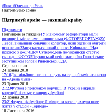
#Бокс
#Олександр Усик
Підтримуємо армію
Підтримуй армію — захищай країну
Підтримати
Популярне за тиждень
1
У Рівномому реформатори мали
розмову із місцевими чиновниками (ФОТОРЕПОРТАЖ)
2
У
Львові винайшли сонячний колектор, який здатний обігріти
всю оселю
3
Запускається новий проект Kolona.net: “Над
прірвою з іржі”
4
Шоу Супермодель по-українски стартує
сьогодні. ФОТО
5
Грузинський реформатор Іло Глонті стане
заступником голови Рівненської ОДА
Стрічка новин
24 Травня 2018
17:16
Два мільйони гривень підуть на те, щоб замінити газон
на «Арена Львів»
23 Травня 2018
21:23
Футбол з присмаком корупції: В Україні викрили
корупційні схему у вищому футболі
22 Травня 2018
23:21
Федерація футболу Львівщини хоче вдихнули нове
життя у стадіон «Торпедо»
18 Листопада 2016