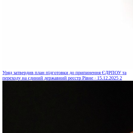
Уряд затвердив план підготовки до припинення ЄДРПОУ та
переходу на єдиний державний реєстр
Рівне · 15.12.2025
2