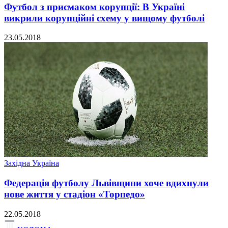
Футбол з присмаком корупції: В Україні
викрили корупційні схему у вищому футболі
23.05.2018
Західна Україна
Федерація футболу Львівщини хоче вдихнули
нове життя у стадіон «Торпедо»
22.05.2018