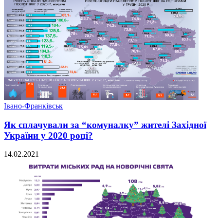
Івано-Франківськ
Як сплачували за “комуналку” жителі Західної
України у 2020 році?
14.02.2021