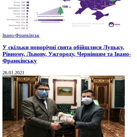
Івано-Франківськ
У скільки новорічні свята обійшлися Луцьку,
Рівному, Львову, Ужгороду, Чернівцям та Івано-
Франківську
26.01.2021