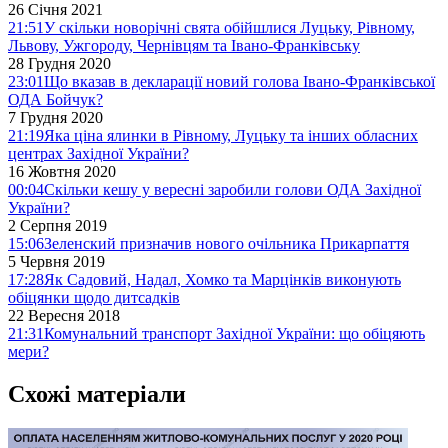
26 Січня 2021
21:51
У скільки новорічні свята обійшлися Луцьку, Рівному,
Львову, Ужгороду, Чернівцям та Івано-Франківську
28 Грудня 2020
23:01
Що вказав в декларації новий голова Івано-Франківської
ОДА Бойчук?
7 Грудня 2020
21:19
Яка ціна ялинки в Рівному, Луцьку та інших обласних
центрах Західної України?
16 Жовтня 2020
00:04
Скільки кешу у вересні заробили голови ОДА Західної
України?
2 Серпня 2019
15:06
Зеленский призначив нового очільника Прикарпаття
5 Червня 2019
17:28
Як Садовий, Надал, Хомко та Марцінків виконують
обіцянки щодо дитсадків
22 Вересня 2018
21:31
Комунальний транспорт Західної України: що обіцяють
мери?
Схожі матеріали