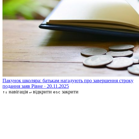
Пакунок школяра: батькам нагадують про завершення строку
подання заяв
Рівне · 20.11.2025
навігація
відкрити
закрити
↑↓
↵
esc