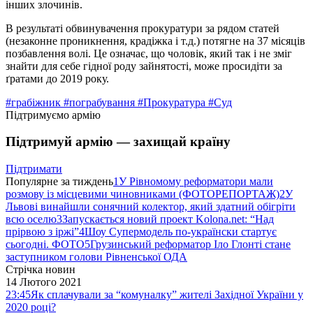
інших злочинів.
В результаті обвинувачення прокуратури за рядом статей
(незаконне проникнення, крадіжка і т.д.) потягне на 37 місяців
позбавлення волі. Це означає, що чоловік, який так і не зміг
знайти для себе гідної роду зайнятості, може просидіти за
ґратами до 2019 року.
#грабіжник
#пограбування
#Прокуратура
#Суд
Підтримуємо армію
Підтримуй армію — захищай країну
Підтримати
Популярне за тиждень
1
У Рівномому реформатори мали
розмову із місцевими чиновниками (ФОТОРЕПОРТАЖ)
2
У
Львові винайшли сонячний колектор, який здатний обігріти
всю оселю
3
Запускається новий проект Kolona.net: “Над
прірвою з іржі”
4
Шоу Супермодель по-українски стартує
сьогодні. ФОТО
5
Грузинський реформатор Іло Глонті стане
заступником голови Рівненської ОДА
Стрічка новин
14 Лютого 2021
23:45
Як сплачували за “комуналку” жителі Західної України у
2020 році?