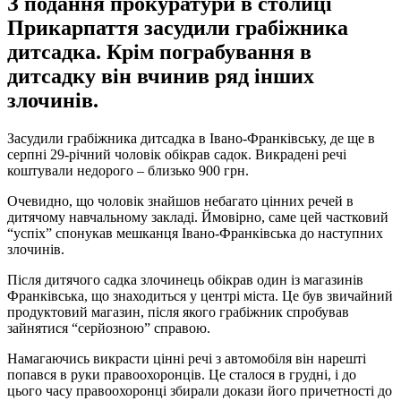
З подання прокуратури в столиці
Прикарпаття засудили грабіжника
дитсадка. Крім пограбування в
дитсадку він вчинив ряд інших
злочинів.
Засудили грабіжника дитсадка в Івано-Франківську, де ще в
серпні 29-річний чоловік обікрав садок. Викрадені речі
коштували недорого – близько 900 грн.
Очевидно, що чоловік знайшов небагато цінних речей в
дитячому навчальному закладі. Ймовірно, саме цей частковий
“успіх” спонукав мешканця Івано-Франківська до наступних
злочинів.
Після дитячого садка злочинець обікрав один із магазинів
Франківська, що знаходиться у центрі міста. Це був звичайний
продуктовий магазин, після якого грабіжник спробував
зайнятися “серйозною” справою.
Намагаючись викрасти цінні речі з автомобіля він нарешті
попався в руки правоохоронців. Це сталося в грудні, і до
цього часу правоохоронці збирали докази його причетності до