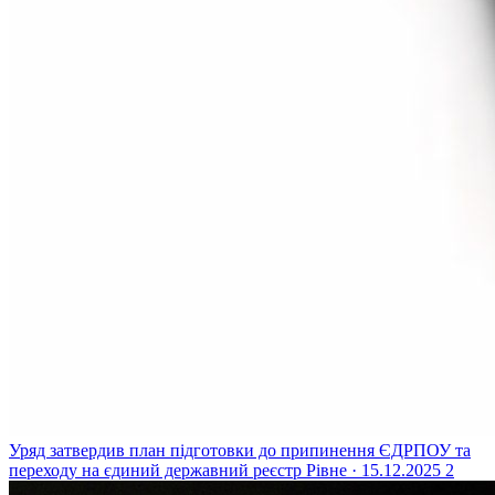
Уряд затвердив план підготовки до припинення ЄДРПОУ та
переходу на єдиний державний реєстр
Рівне · 15.12.2025
2