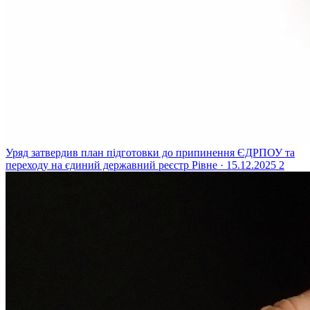
Уряд затвердив план підготовки до припинення ЄДРПОУ та
переходу на єдиний державний реєстр
Рівне · 15.12.2025
2