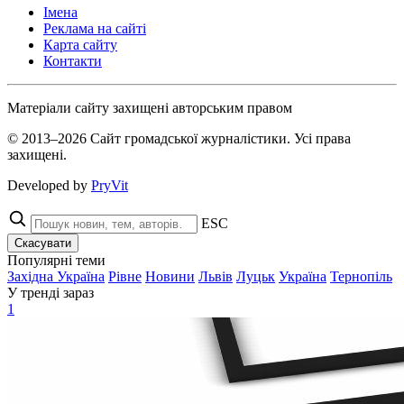
Імена
Реклама на сайті
Карта сайту
Контакти
Матеріали сайту захищені авторським правом
© 2013–2026 Сайт громадської журналістики. Усі права
захищені.
Developed by
PryVit
ESC
Скасувати
Популярні теми
Західна Україна
Рівне
Новини
Львів
Луцьк
Україна
Тернопіль
У тренді зараз
1