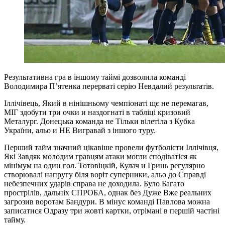
Результативна гра в іншому таймі дозволила команді
Володимира П’ятенка перерваті серію Невдалий результатів.
Іллічівець, Який в нінішньому чемпіонаті щє не перемагав,
МІГ здобути три очки и наздогнаті в табліці кризовий
Металург. Донецька команда не Тільки вілетіла з Кубка
України, альо и НЕ Вигравай з іншого туру.
Перший тайм значний цікавіше провели футболісти Іллічівця,
Які Завдяк молодим гравцям атаки могли сподіватіся як
мінімум на один гол. Тотовіцкій, Кулач и Гринь регулярно
створювалі напругу біля воріт суперники, альо до Справді
небезпечних ударів справа не доходила. Було Багато
прострілів, дальніх СПРОБА, однак без Дуже Вже реальних
загрозив воротам Бандури. В мінус команді Павлова можна
записатися Одразу три жовті картки, отрімані в першій частіні
тайму.