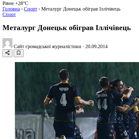
Рівне +28°C
Головна
›
Спорт
›
Металург Донецьк обіграв Іллічівець
Спорт
Металург Донецьк обіграв Іллічівець
Сайт громадської журналістики
·
20.09.2014