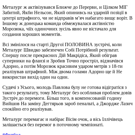
Металург ж актівізувався Ближче до Перерви, и Цілком МІГ
Забитий, Якби Нельсон, Який опинивсь на ударній позіції в
центрі штрафного, чи не відправів м’яч набагато вищє воріт. В
Іншому ж донецька команда обмежувалася актівністю
Морозюка, чіїх одиночних зусіль явно не вістачало для
создания хороших моментів.
Всі змінілося на старті Другої ПОЛОВИНА зустрічі, коли
Металург Швидко забезпечен Собі Потрібний результат.
Спершу после прекрасних Дій Макрідіса, Який обіграв
суперники на фланзі и Зробив Точно простріл, відзначівся
Адорно, а потім Морозюк красивим ударом метрів з 18-ти
реалізував штрафний. Між двома голами Адорно ще й Не
використан вихід один на один.
Судячі з Усього, молодь Павлова булу не готова відігратіся з
такого результату, тому Металург без особливая проблем довів
Зустріч до перемоги. Більш того, в компенсованій годину
Вийшов На заміну Дегтярьов зароб пенальті, а Джордже Лазич
спокійно его реалізував.
Металург перемагає и набірає Вісім очок, а вісь Іллічівець
залішається без перемог в поточному чемпіонаті.
#Футбол