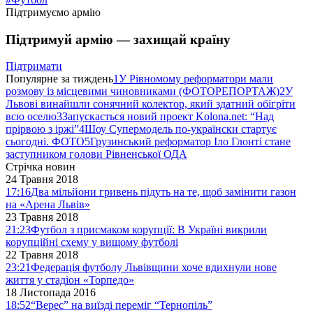
Підтримуємо армію
Підтримуй армію — захищай країну
Підтримати
Популярне за тиждень
1
У Рівномому реформатори мали
розмову із місцевими чиновниками (ФОТОРЕПОРТАЖ)
2
У
Львові винайшли сонячний колектор, який здатний обігріти
всю оселю
3
Запускається новий проект Kolona.net: “Над
прірвою з іржі”
4
Шоу Супермодель по-українски стартує
сьогодні. ФОТО
5
Грузинський реформатор Іло Глонті стане
заступником голови Рівненської ОДА
Стрічка новин
24 Травня 2018
17:16
Два мільйони гривень підуть на те, щоб замінити газон
на «Арена Львів»
23 Травня 2018
21:23
Футбол з присмаком корупції: В Україні викрили
корупційні схему у вищому футболі
22 Травня 2018
23:21
Федерація футболу Львівщини хоче вдихнули нове
життя у стадіон «Торпедо»
18 Листопада 2016
18:52
“Верес” на виїзді переміг “Тернопіль”