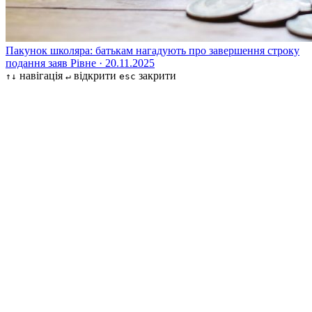
Пакунок школяра: батькам нагадують про завершення строку
подання заяв
Рівне · 20.11.2025
навігація
відкрити
закрити
↑↓
↵
esc