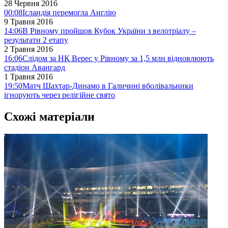
28 Червня 2016
00:08
Ісландія перемогла Англію
9 Травня 2016
14:06
В Рівному пройшов Кубок України з велотріалу –
результати 2 етапу
2 Травня 2016
16:06
Слідом за НК Верес у Рівному за 1,5 млн відновлюють
стадіон Авангард
1 Травня 2016
19:50
Матч Шахтар-Динамо в Галичині вболівальники
ігнорують через релігійне свято
Схожі матеріали