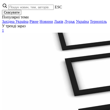
ESC
Скасувати
Популярні теми
Західна Україна
Рівне
Новини
Львів
Луцьк
Україна
Тернопіль
У тренді зараз
1