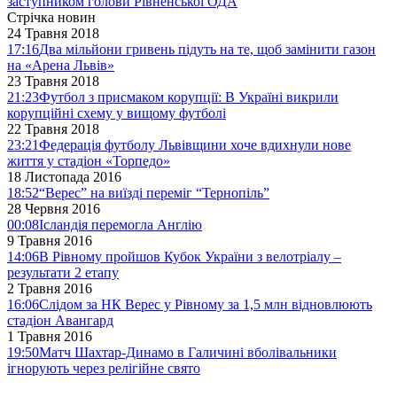
заступником голови Рівненської ОДА
Стрічка новин
24 Травня 2018
17:16
Два мільйони гривень підуть на те, щоб замінити газон
на «Арена Львів»
23 Травня 2018
21:23
Футбол з присмаком корупції: В Україні викрили
корупційні схему у вищому футболі
22 Травня 2018
23:21
Федерація футболу Львівщини хоче вдихнули нове
життя у стадіон «Торпедо»
18 Листопада 2016
18:52
“Верес” на виїзді переміг “Тернопіль”
28 Червня 2016
00:08
Ісландія перемогла Англію
9 Травня 2016
14:06
В Рівному пройшов Кубок України з велотріалу –
результати 2 етапу
2 Травня 2016
16:06
Слідом за НК Верес у Рівному за 1,5 млн відновлюють
стадіон Авангард
1 Травня 2016
19:50
Матч Шахтар-Динамо в Галичині вболівальники
ігнорують через релігійне свято