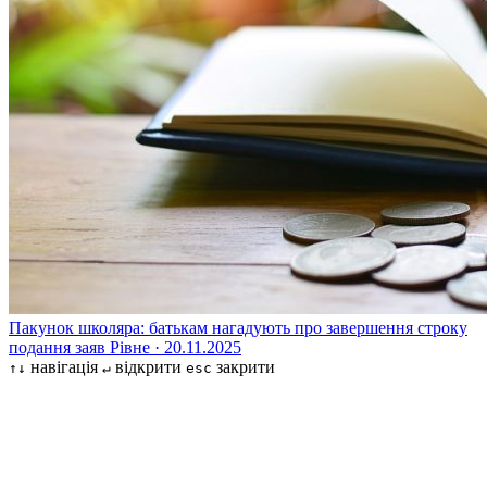
Пакунок школяра: батькам нагадують про завершення строку
подання заяв
Рівне · 20.11.2025
навігація
відкрити
закрити
↑↓
↵
esc