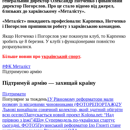
генеральний директор Олександр Нотченко і фінансовий
директор Погорєлов. Про це стало відомо від джерел,
близьких до харківському «Металісту».
«Металіст» покидають професіонали: Карпенко, Нотченко
і Погорєлов припинили роботу з харківською командою.
Якщо Нотченко і Погорєлов уже покинули клуб, то Карпенко
зробить це 8 березня. У клубі з функціонерами повністю
розрахувалися.
Більше новин про
український спорт
.
#ФК Металіст
Підтримуємо армію
Підтримуй армію — захищай країну
Підтримати
Популярне за тиждень
1
У Рівномому реформатори мали
розмову із місцевими чиновниками (ФОТОРЕПОРТАЖ)
2
У
Львові винайшли сонячний колектор, який здатний обігріти
всю оселю
3
Запускається новий проект Kolona.net: “Над
прірвою з іржі”
4
Шоу Супермодель по-українски стартує
сьогодні. ФОТО
5
Грузинський реформатор Іло Глонті стане