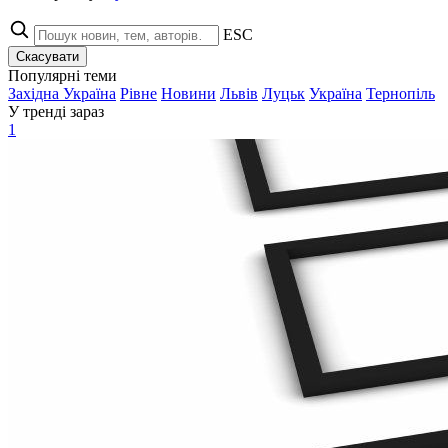
ESC
Скасувати
Популярні теми
Західна Україна
Рівне
Новини
Львів
Луцьк
Україна
Тернопіль
У тренді зараз
1