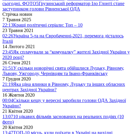
сьогодні. ФОТО
5
Грузинський реформатор Іло Глонті стане
заступником голови Рівненської ОДА
Стрічка новин
7 Травня 2025
22:13
Кращі політичні серіали: Топ – 10
23 Травня 2021
02:26
Україна 5-та на Євробаченні-2021, перемога дісталось
Італіі
14 Лютого 2021
23:45
Як сплачували за “комуналку” жителі Західної України у
2020 році?
26 Січня 2021
21:51
У скільки новорічні свята обійшлися Луцьку, Рівному,
Львову, Ужгороду, Чернівцям та Івано-Франківську
7 Грудня 2020
21:19
Яка ціна ялинки в Рівному, Луцьку та інших обласних
центрах Західної України?
16 Жовтня 2020
00:04
Скільки кешу у вересні заробили голови ОДА Західної
України?
21 Квітня 2020
13:07
10 цікавих фільмів заснованих на реальних подіях (10
фото)
20 Квітня 2020
13:47
ТОП-10 місць, куди поїхати в Україні на вихідні