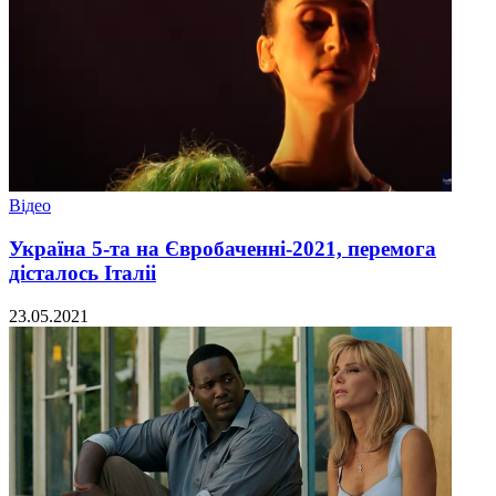
Відео
Україна 5-та на Євробаченні-2021, перемога
дісталось Італіі
23.05.2021