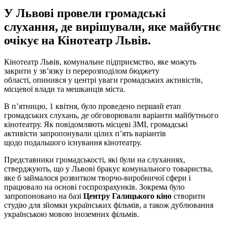
У Львові провели громадські
слухання, де вирішували, яке майбутнє
очікує на Кінотеатр Львів.
Кінотеатр Львів, комунальне підприємство, яке можуть
закрити у зв’язку із перерозподілом бюджету
області, опинився у центрі уваги громадських активістів,
місцевої влади та мешканців міста.
В п’ятницю, 1 квітня, було проведено перший етап
громадських слухань, де обговорювали варіанти майбутнього
кінотеатру. Як повідомляють місцеві ЗМІ, громадські
активісти запропонували цілих п’ять варіантів
щодо подальшого існування кінотеатру.
Представники громадськості, які були на слуханнях,
стверджують, що у Львові бракує комунального товариства,
яке б займалося розвитком творчо-виробничої сфери і
працювало на основі госпрозрахунків. Зокрема було
запропоновано на базі
Центру Галицького кіно
створити
студію для зйомки українських фільмів, а також дублювання
українською мовою іноземних фільмів.