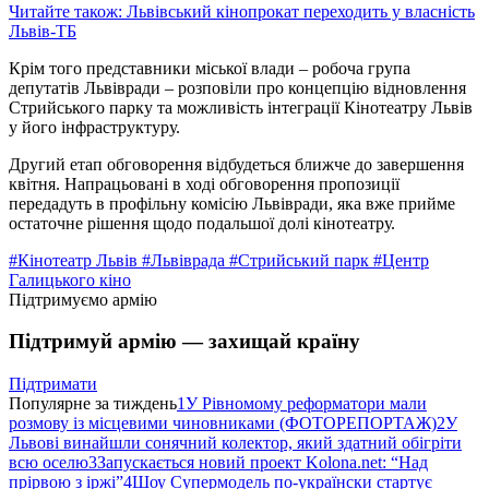
Читайте також: Львівський кінопрокат переходить у власність
Львів-ТБ
Крім того представники міської влади – робоча група
депутатів Львівради – розповіли про концепцію відновлення
Стрийського парку та можливість інтеграції Кінотеатру Львів
у його інфраструктуру.
Другий етап обговорення відбудеться ближче до завершення
квітня. Напрацьовані в ході обговорення пропозиції
передадуть в профільну комісію Львівради, яка вже прийме
остаточне рішення щодо подальшої долі кінотеатру.
#Кінотеатр Львів
#Львіврада
#Стрийський парк
#Центр
Галицького кіно
Підтримуємо армію
Підтримуй армію — захищай країну
Підтримати
Популярне за тиждень
1
У Рівномому реформатори мали
розмову із місцевими чиновниками (ФОТОРЕПОРТАЖ)
2
У
Львові винайшли сонячний колектор, який здатний обігріти
всю оселю
3
Запускається новий проект Kolona.net: “Над
прірвою з іржі”
4
Шоу Супермодель по-українски стартує