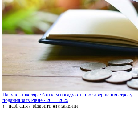
Пакунок школяра: батькам нагадують про завершення строку
подання заяв
Рівне · 20.11.2025
навігація
відкрити
закрити
↑↓
↵
esc