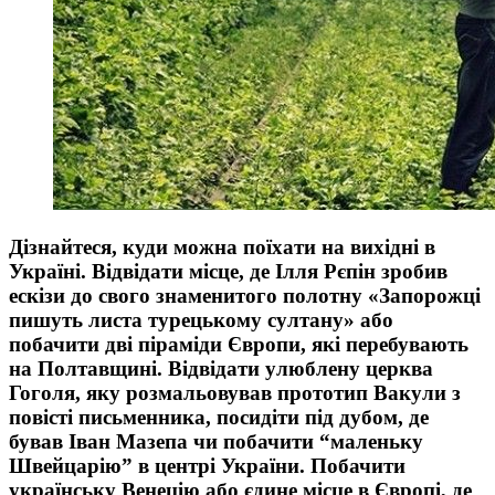
Дізнайтеся, куди можна поїхати на вихідні в
Україні. Відвідати місце, де Ілля Рєпін зробив
ескізи до свого знаменитого полотну «Запорожці
пишуть листа турецькому султану» або
побачити дві піраміди Європи, які перебувають
на Полтавщині. Відвідати улюблену церква
Гоголя, яку розмальовував прототип Вакули з
повісті письменника, посидіти під дубом, де
бував Іван Мазепа чи побачити “маленьку
Швейцарію” в центрі України. Побачити
українську Венецію або єдине місце в Європі, де