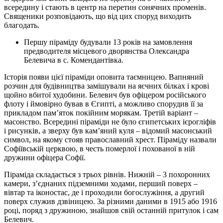
всередину і стають в центр на перетин сонячних променів.
Священики розповідають, що від цих споруд виходить
благодать.
Першу піраміду будували 13 років на замовлення
предводителя місцевого дворянства Олександра
Белевича в с. Комендантівка.
Історія появи цієї піраміди оповита таємницею. Вапняний
розчин для будівництва замішували на яєчних білках і крові
щойно вбитої худобини. Белевич був офіцером російського
флоту і ймовірно бував в Єгипті, а можливо спорудив її за
прикладом пам’яток покійним морякам. Третій варіант –
масонство. Всередині піраміди не було єгипетських ієрогліфів
і рисунків, а зверху був кам’яний куля – відомий масонський
символ, на якому стояв православний хрест. Піраміду назвали
Софіївській церквою, в честь померлої і похованої в ній
дружини офіцера Софії.
Піраміда складається з трьох рівнів. Нижній – 3 похоронних
камери, з’єднаних підземними ходами, перший поверх –
вівтар та іконостас, де і проходили богослужіння, а другий
поверх служив дзвіницею. За різними даними в 1915 або 1916
році, поряд з дружиною, знайшов свій останній притулок і сам
Белевич.