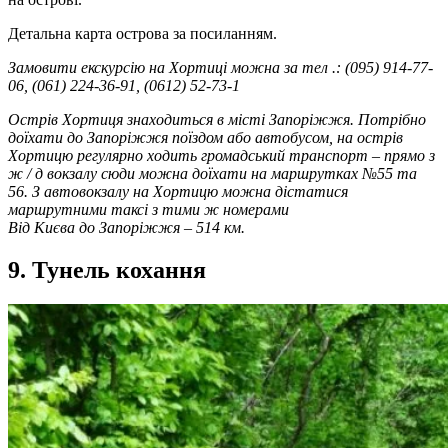
Детальна карта острова за посиланням.
Замовити екскурсію на Хортиці можна за тел .: (095) 914-77-
06, (061) 224-36-91, (0612) 52-73-1
Острів Хортиця знаходиться в місті Запоріжжя. Потрібно
доїхати до Запоріжжя поїздом або автобусом, на острів
Хортицю регулярно ходить громадський транспорт – прямо з
ж / д вокзалу сюди можна доїхати на маршрутках №55 та
56. З автовокзалу на Хортицю можна дістатися
маршрутними таксі з тими ж номерами
Від Києва до Запоріжжя – 514 км.
9. Тунель кохання