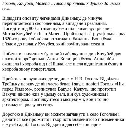
Гоголь, Кочубей, Мазепа … люди прікіпевшіх душею до цього
села.
Відвідати оповиту легендами Диканьку, де минуле
переплітається з сьогоденням, а вигадане з реальним.
Посидіти під 800-літніми дубами під якими зустрічалися
Мотря Кочубей та Іван Мазепа.Пройти крізь Тріумфальна арку
1820-го року і обов’язково загадати бажання. Вона була
в’їздом до палацу Кучубея, який зруйнували селяни.
Побачити знамениту бузковий гай, яку посадив Кочубей для
власної хворої доньки Анни. Коли цвів бузок, Анна ніби
оживала і хвороба від неї йшла, але після відцвітання бузку її
хвороба знову поверталася.
Пройтися по вуличках, де ходив сам Н.В. Гоголь. Відвідати
Троїцьку церкву де він часто бував і яку, в повісті Гоголя «Ніч
перед Різдвом», розписував Вакула. Кажуть, що прототип
Вакули дійсно жив у цьому селі, він був художником і
архітектором. Поспілкуйтеся з місцевими, вони точно
розкажуть цікаву легенду.
Дорогою в Диканьку ви можете заглянути в село Гоголеве і
дізнатися все про життя і творчість знаменитого письменника
в музеї-садибі Гоголя. Відкрити для себе гончарне