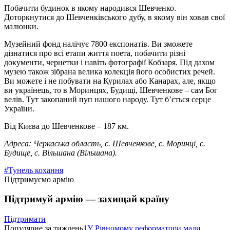
Побачити будинок в якому народився Шевченко.
Доторкнутися до Шевченківського дубу, в якому він ховав свої
малюнки.
Музейний фонд налічує 7800 експонатів. Ви зможете
дізнатися про всі етапи життя поета, побачити різні
документи, чернетки і навіть фотографії Кобзаря. Під дахом
музею також зібрана велика колекція його особистих речей.
Ви можете і не побувати на Курилах або Канарах, але, якщо
ви українець, то в Моринцях, Будищі, Шевченкове – сам Бог
велів. Тут закопаний пуп нашого народу. Тут б’ється серце
України.
Від Києва до Шевченкове – 187 км.
Адреса: Черкаська область, с. Шевченкове, с. Моринці, с.
Будище, с. Вільшана (Вільшана).
#Тунель кохання
Підтримуємо армію
Підтримуй армію — захищай країну
Підтримати
Популярне за тиждень
1
У Рівномому реформатори мали