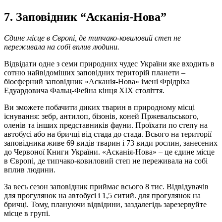
7. Заповідник “Асканія-Нова”
Єдине місце в Європі, де типчако-ковиловий степ не
переживала на собі вплив людини.
Відвідати одне з семи природних чудес України яке входить в
сотню найвідоміших заповідних територій планети –
біосферний заповідник «Асканія-Нова» імені Фрідріха
Едуардовича Фальц-Фейна кінця XIX століття.
Ви зможете побачити диких тварин в природному місці
існування: зебр, антилоп, бізонів, коней Пржевальського,
оленів та інших представників фауни. Проїхати по степу на
автобусі або на бричці від стада до стада. Всього на території
заповідника живе 69 видів тварин і 73 види рослин, занесених
до Червоної Книги України. «Асканія-Нова» – це єдине місце
в Європі, де типчако-ковиловий степ не переживала на собі
вплив людини.
За весь сезон заповідник приймає всього 8 тис. Відвідувачів
для прогулянок на автобусі і 1,5 ситий. для прогулянок на
бричці. Тому, плануючи відвідини, заздалегідь зарезервуйте
місце в групі.