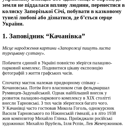
земля не піддалася впливу людини, перенестися в
колиску Запорізької Січі, побувати в казковому
тунелі любові або дізнатися, де б’ється серце
України.
1. Заповідник “Качанівка”
Місце народження картини «Запорожці пишуть листа
турецькому султану».
Побачити єдиний в Україні повністю зберігся палацово-
парковий комплекс. Подивитися цікаву експозицію
фотографій з життя графських часів.
Спочатку маєток належав придворному співаку –
Кочановська. Потім його власником став фельдмаршал
Румянцев-Задунайський. Однак найбільший внесок у
розвиток палацово-паркового комплексу в ХIХ столітті
внесли Тарновські. З тих часів збереглося багато чого.
У Качанівці часто гостював Микола Гоголь, однокурсник
Василя Тарновського по Ніжинській гімназії, а в літо 1938
жив композитор Михайло Глінка. Приїжджали російські
художники: Михайло Врубель, Ілля Рєпін, Лев Жемчужников.