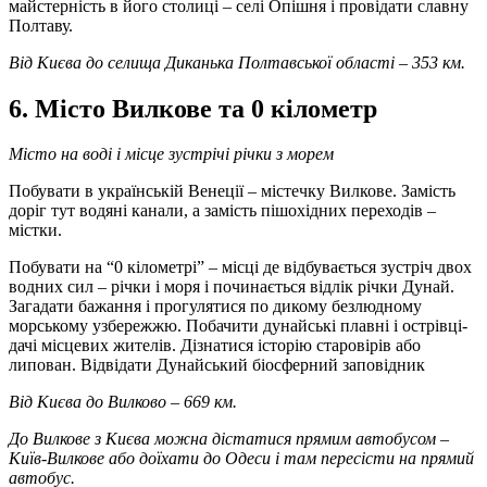
майстерність в його столиці – селі Опішня і провідати славну
Полтаву.
Від Києва до селища Диканька Полтавської області – 353 км.
6. Місто Вилкове та 0 кілометр
Місто на воді і місце зустрічі річки з морем
Побувати в українській Венеції – містечку Вилкове. Замість
доріг тут водяні канали, а замість пішохідних переходів –
містки.
Побувати на “0 кілометрі” – місці де відбувається зустріч двох
водних сил – річки і моря і починається відлік річки Дунай.
Загадати бажання і прогулятися по дикому безлюдному
морському узбережжю. Побачити дунайські плавні і острівці-
дачі місцевих жителів. Дізнатися історію старовірів або
липован. Відвідати Дунайський біосферний заповідник
Від Києва до Вилково – 669 км.
До Вилкове з Києва можна дістатися прямим автобусом –
Київ-Вилкове або доїхати до Одеси і там пересісти на прямий
автобус.