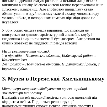
письмена, древню статую розбили, а останки Закревських
викинули в канаву. Місцеві жителі таємно перепоховали їх на
сільському кладовищі. Але апофеозом вандалізму стало
облаштування в зруйнованому склепі складу молокозаводу –
молоко, нібито, в похоронних камерах піраміди довго не
псувалося.
У 80-х роках місцева влада вирішила, що піраміда не
вписується до дивного архітектурний ансамбль клубу і
кладовища і вирішили знести її бульдозером. Але розчин на
яєчних жовтках не піддався і піраміда встояла.
Місця розташування пірамід:
1-а піраміда – Полтавська область, Кобеляцький район, с
Комендантівка.
2-я піраміда – Полтавська область, Пирятинський район, с.
Березова Рудка.
3. Музей в Переяславі-Хмельницькому
Місто нерозпещеного відвідувачами музею народної
архітектури та побуту
Відвідайте музей народної архітектури, розташований під
відкритим небом. Подивіться реконструкції
найрізноманітніших споруд: церков, будинків простих і