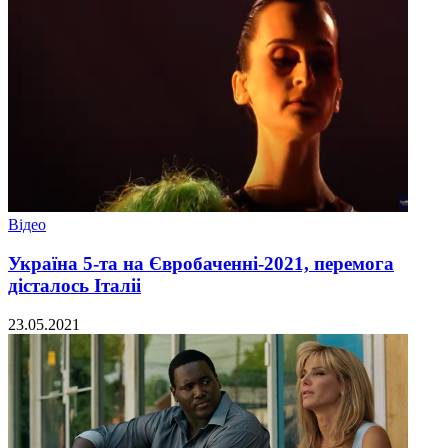
Відео
Україна 5-та на Євробаченні-2021, перемога
дісталось Італіі
23.05.2021