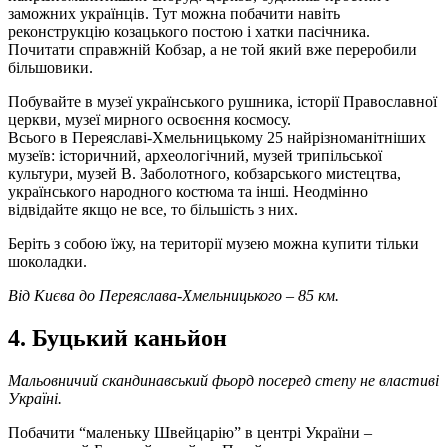
заможних українців. Тут можна побачити навіть
реконструкцію козацького постою і хатки пасічника.
Почитати справжній Кобзар, а не той який вже переробили
більшовики.
Побувайте в музеї українського рушника, історії Православної
церкви, музеї мирного освоєння космосу.
Всього в Переяславі-Хмельницькому 25 найрізноманітніших
музеїв: історичний, археологічний, музей трипільської
культури, музей В. Заболотного, кобзарського мистецтва,
українського народного костюма та інші. Неодмінно
відвідайте якщо не все, то більшість з них.
Беріть з собою їжу, на території музею можна купити тільки
шоколадки.
Від Києва до Переяслава-Хмельницького – 85 км.
4. Буцький каньйон
Мальовничий скандинавський фьорд посеред степу не властиві
Україні.
Побачити “маленьку Швейцарію” в центрі України –