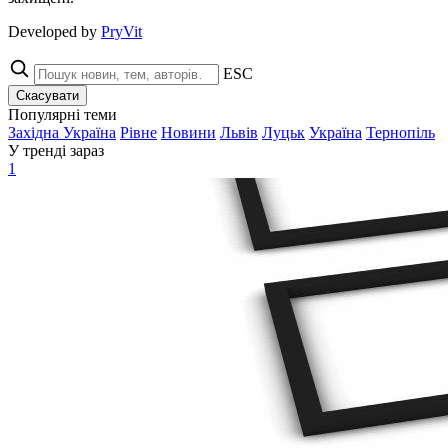
Developed by
PryVit
ESC
Скасувати
Популярні теми
Західна Україна
Рівне
Новини
Львів
Луцьк
Україна
Тернопіль
У тренді зараз
1