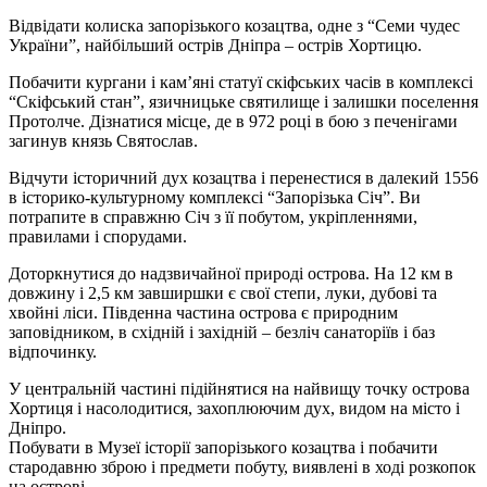
Відвідати колиска запорізького козацтва, одне з “Семи чудес
України”, найбільший острів Дніпра – острів Хортицю.
Побачити кургани і кам’яні статуї скіфських часів в комплексі
“Скіфський стан”, язичницьке святилище і залишки поселення
Протолче. Дізнатися місце, де в 972 році в бою з печенігами
загинув князь Святослав.
Відчути історичний дух козацтва і перенестися в далекий 1556
в історико-культурному комплексі “Запорізька Січ”. Ви
потрапите в справжню Січ з її побутом, укріпленнями,
правилами і спорудами.
Доторкнутися до надзвичайної природі острова. На 12 км в
довжину і 2,5 км завширшки є свої степи, луки, дубові та
хвойні ліси. Південна частина острова є природним
заповідником, в східній і західній – безліч санаторіїв і баз
відпочинку.
У центральній частині підійнятися на найвищу точку острова
Хортиця і насолодитися, захоплюючим дух, видом на місто і
Дніпро.
Побувати в Музеї історії запорізького козацтва і побачити
стародавню зброю і предмети побуту, виявлені в ході розкопок
на острові.