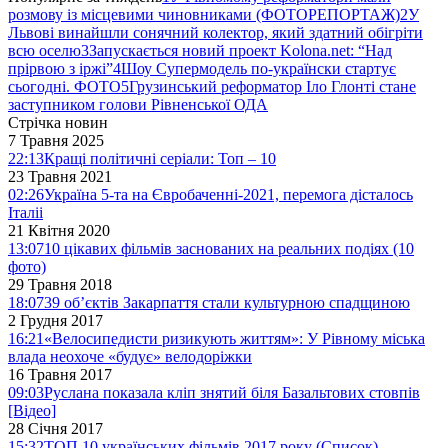
розмову із місцевими чиновниками (ФОТОРЕПОРТАЖ)
2
У
Львові винайшли сонячний колектор, який здатний обігріти
всю оселю
3
Запускається новий проект Kolona.net: “Над
прірвою з іржі”
4
Шоу Супермодель по-українски стартує
сьогодні. ФОТО
5
Грузинський реформатор Іло Глонті стане
заступником голови Рівненської ОДА
Стрічка новин
7 Травня 2025
22:13
Кращі політичні серіали: Топ – 10
23 Травня 2021
02:26
Україна 5-та на Євробаченні-2021, перемога дісталось
Італіі
21 Квітня 2020
13:07
10 цікавих фільмів заснованих на реальних подіях (10
фото)
29 Травня 2018
18:07
39 об’єктів Закарпаття стали культурною спадщиною
2 Грудня 2017
16:21
«Велосипедисти ризикують життям»: У Рівному міська
влада неохоче «будує» велодоріжки
16 Травня 2017
09:03
Руслана показала кліп знятий біля Базальтових стовпів
[Відео]
28 Січня 2017
15:32
ТОП 10 українських фільмів 2017 року (Список)