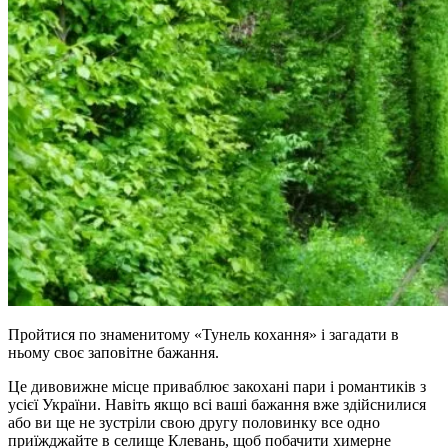
Пройтися по знаменитому «Тунель кохання» і загадати в
ньому своє заповітне бажання.
Це дивовижне місце приваблює закохані пари і романтиків з
усієї України. Навіть якщо всі ваші бажання вже здійснилися
або ви ще не зустріли свою другу половинку все одно
приїжджайте в селище Клевань, щоб побачити химерне