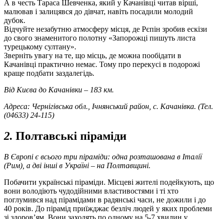
А в честь Тараса Шевченка, який у Качанівці читав вірші,
малював і залицявся до дівчат, навіть посадили молодий
дубок.
Відчуйте незабутню атмосферу місця, де Рєпін зробив ескізи
до свого знаменитого полотну «Запорожці пишуть листа
турецькому султану».
Зверніть увагу на те, що місць, де можна пообідати в
Качанівці практично немає. Тому про перекусі в подорожі
краще подбати заздалегідь.
Від Києва до Качанівки – 183 км.
Адреса: Чернігівська обл., Ічнянський район, с. Качанівка. (Тел.
(04633) 24-115)
2.
Полтавські піраміди
В Європі є всього три піраміди: одна розташована в Італії
(Рим), а дві інші в Україні – на Полтавщині.
Побачити українські піраміди. Місцеві жителі подейкують, що
вони володіють чудодійними властивостями і ті хто
поглумився над пірамідами в радянські часи, не дожили і до
40 років. До пірамід приїжджає безліч людей у ​​яких проблеми
зі здоров’ям. Вони заходять по одному на 5-7 хвилин у