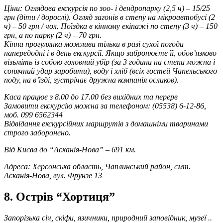
Ціни: Оглядова екскурсія по зоо- і дендропарку (2,5 ч) – 15/25
грн (діти / дорослі). Огляд загонів в степу на мікроавтобусі (2
ч) – 50 грн / чол. Поїздка в кінному екіпажі по степу (3 ч) – 150
грн, а по парку (2 ч) – 70 грн.
Кінна прогулянка можлива тільки в разі сухої погоди
напередодні і в день екскурсії. Якщо забронюєте її, обов’язково
візьміть із собою головний убір (за 3 години на степи можна і
сонячний удар заробити), воду і хліб (всіх гостей Чапельського
поду, на в’їзді, зустрічає дружна компанія осликов).
Каса працює з 8.00 до 17.00 без вихідних та перерв
Замовити екскурсію можна за телефоном: (05538) 6-12-86,
моб. 099 6562344
Відвідання екскурсійних маршрутів з домашніми тваринами
строго заборонено.
Від Києва до “Асканія-Нова” – 691 км.
Адреса: Херсонська область, Чаплинський район, смт.
Асканія-Нова, вул. Фрунзе 13
8. Острів “Хортиця”
Запорізька січ, скіфи, язичники, природний заповідник, музеї ..