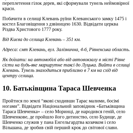
переплетення гілок дерев, які сформували тунель неймовірної
краси.
Побачити в селищі Клевань руїни Клеванського замку 1475 і
костел Благовіщення з дзвіницею 1630. Відвідати церква
Різдва Христового 1777 року.
Від Києва до селища Клевань – 351 км.
Адреса: смт Клевань, вул. Залізнична, 4-б, Рівненська область.
Як доїхати: на автомобілі або від автовокзалу в місті Рівне
сісти на будь-яке маршрутне таксі до Луцька. Вийти в селищі
Клевань. Тунель знаходиться приблизно в 7 км на схід від
центру селища.
10. Батьківщина Тараса Шевченка
Пройтися по землі “якові сходивши Тарас малими, босімі
ногами”. Відвідати Національний заповідник «Батьківщина
Тараса Шевченка» – село Моринці, де народився геній, село
Шевченкове, де пройшло його дитинство, село Будище, де
Шевченко служив у пана Енгельгардтва козачком і село
Вільшана, де зробив свій перший крок до світової слави.