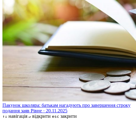
Пакунок школяра: батькам нагадують про завершення строку
подання заяв
Рівне · 20.11.2025
навігація
відкрити
закрити
↑↓
↵
esc