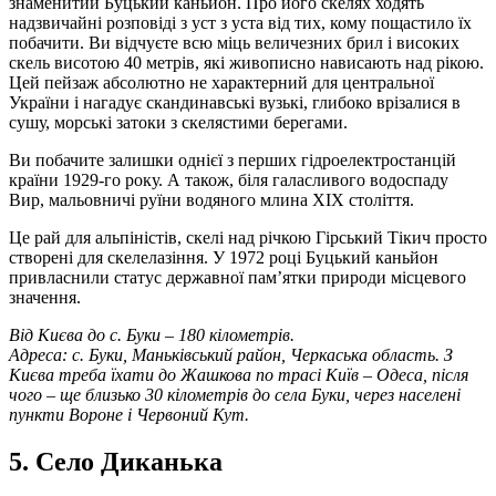
знаменитий Буцький каньйон. Про його скелях ходять
надзвичайні розповіді з уст з уста від тих, кому пощастило їх
побачити. Ви відчуєте всю міць величезних брил і високих
скель висотою 40 метрів, які живописно нависають над рікою.
Цей пейзаж абсолютно не характерний для центральної
України і нагадує скандинавські вузькі, глибоко врізалися в
сушу, морські затоки з скелястими берегами.
Ви побачите залишки однієї з перших гідроелектростанцій
країни 1929-го року. А також, біля галасливого водоспаду
Вир, мальовничі руїни водяного млина XIX століття.
Це рай для альпіністів, скелі над річкою Гірський Тікич просто
створені для скелелазіння. У 1972 році Буцький каньйон
привласнили статус державної пам’ятки природи місцевого
значення.
Від Києва до с. Буки – 180 кілометрів.
Адреса: с. Буки, Маньківський район, Черкаська область. З
Києва треба їхати до Жашкова по трасі Київ – Одеса, після
чого – ще близько 30 кілометрів до села Буки, через населені
пункти Вороне і Червоний Кут.
5. Село Диканька