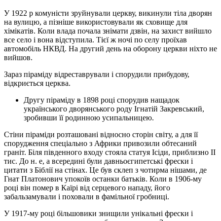
У 1922 р комуністи зруйнували церкву, викинули тіла дворян
на вулицю, а пізніше використовували як сховище для
хімікатів. Коли влада почала знімати дзвін, на захист вийшло
все село і вона відступила. Тієї ж ночі по селу проїхав
автомобіль НКВД. На другий день на оборону церкви ніхто не
вийшов.
Зараз піраміду відреставрували і спорудили прибудову,
відкриється церква.
Другу піраміду в 1898 році спорудив нащадок
українського дворянського роду Ігнатій Закревський,
зробивши її родинною усипальницею.
Стіни піраміди розташовані відносно сторін світу, а для її
спорудження спеціально з Африки привозили обтесаний
граніт. Біля південного входу стояла статуя Ісіди, приблизно II
тис. До н. е, а всередині були давньоєгипетські фрески і
цитати з Біблії на стінах. Це був склеп з чотирма нішами, де
Гнат Платонович упокоїв останки батьків. Коли в 1906-му
році він помер в Каїрі від серцевого нападу, його
забальзамували і поховали в фамільної гробниці.
У 1917-му році більшовики знищили унікальні фрески і