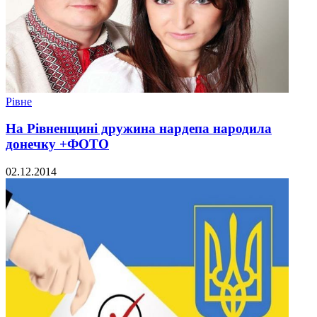
Рівне
На Рівненщині дружина нардепа народила
донечку +ФОТО
02.12.2014