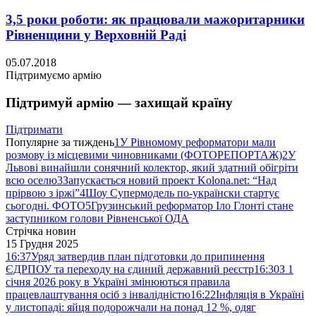
3,5 роки роботи: як працювали мажоритарники
Рівненщини у Верховній Раді
05.07.2018
Підтримуємо армію
Підтримуй армію — захищай країну
Підтримати
Популярне за тиждень
1
У Рівномому реформатори мали
розмову із місцевими чиновниками (ФОТОРЕПОРТАЖ)
2
У
Львові винайшли сонячний колектор, який здатний обігріти
всю оселю
3
Запускається новий проект Kolona.net: “Над
прірвою з іржі”
4
Шоу Супермодель по-українски стартує
сьогодні. ФОТО
5
Грузинський реформатор Іло Глонті стане
заступником голови Рівненської ОДА
Стрічка новин
15 Грудня 2025
16:37
Уряд затвердив план підготовки до припинення
ЄДРПОУ та переходу на єдиний державний реєстр
16:30
З 1
січня 2026 року в Україні змінюються правила
працевлаштування осіб з інвалідністю
16:22
Інфляція в Україні
у листопаді: яйця подорожчали на понад 12 %, одяг