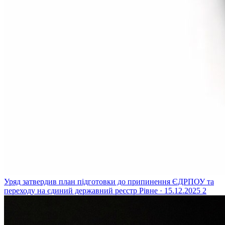
Уряд затвердив план підготовки до припинення ЄДРПОУ та
переходу на єдиний державний реєстр
Рівне · 15.12.2025
2