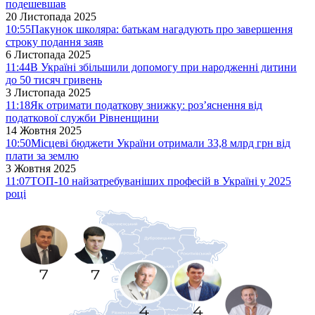
подешевшав
20 Листопада 2025
10:55
Пакунок школяра: батькам нагадують про завершення
строку подання заяв
6 Листопада 2025
11:44
В Україні збільшили допомогу при народженні дитини
до 50 тисяч гривень
3 Листопада 2025
11:18
Як отримати податкову знижку: роз’яснення від
податкової служби Рівненщини
14 Жовтня 2025
10:50
Місцеві бюджети України отримали 33,8 млрд грн від
плати за землю
3 Жовтня 2025
11:07
ТОП-10 найзатребуваніших професій в Україні у 2025
році