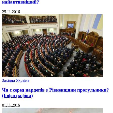
найактивніший?
25.11.2016
Західна Україна
Чи є серед нардепів з Рівненщини прогульники?
(Інфографіка)
01.11.2016