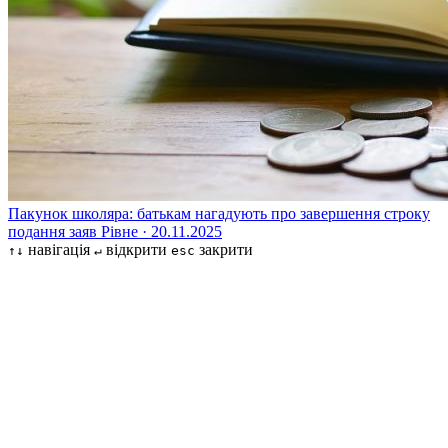
Пакунок школяра: батькам нагадують про завершення строку
подання заяв
Рівне · 20.11.2025
навігація
відкрити
закрити
↑↓
↵
esc