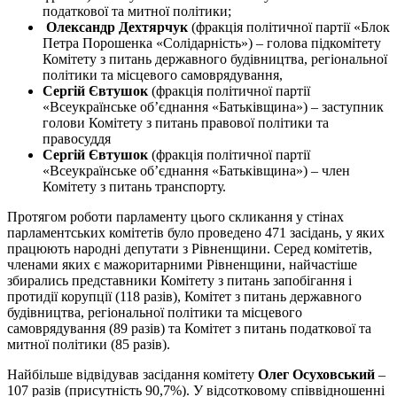
податкової та митної політики;
Олександр Дехтярчук
(фракція політичної партії «Блок
Петра Порошенка «Солідарність») – голова підкомітету
Комітету з питань державного будівництва, регіональної
політики та місцевого самоврядування,
Сергій Євтушок
(фракція політичної партії
«Всеукраїнське об’єднання «Батьківщина») – заступник
голови Комітету з питань правової політики та
правосуддя
Сергій Євтушок
(фракція політичної партії
«Всеукраїнське об’єднання «Батьківщина») – член
Комітету з питань транспорту.
Протягом роботи парламенту цього скликання у стінах
парламентських комітетів було проведено 471 засідань, у яких
працюють народні депутати з Рівненщини. Серед комітетів,
членами яких є мажоритарними Рівненщини, найчастіше
збирались представники Комітету з питань запобігання і
протидії корупції (118 разів), Комітет з питань державного
будівництва, регіональної політики та місцевого
самоврядування (89 разів) та Комітет з питань податкової та
митної політики (85 разів).
Найбільше відвідував засідання комітету
Олег Осуховський
–
107 разів (присутність 90,7%). У відсотковому співвідношенні