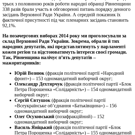
трьох з половиною років роботи народні обранці Рівненщини
338 разів брали участь в обговоренні питань порядку денного
засідань Верховної Ради України. А середній показник їх
фактичної присутності під час пленарних засідань становить
92,1%.
На позачергових виборах 2014 року ми проголосували за
склад Верховної Ради України. Зокрема, обрали й тих
народних депутатів, які представлятимуть у парламенті
кожен регіон та відстоюватимуть інтереси своєї громади.
Так, Рівненщина налічує п’ять депутатів –
мажоритарників:
Юрій Вознюк
(фракція політичної партії «Народний
фронт») – 153 одномандатний виборчий округ;
Олександр Дехтярчук
(фракція політичної партії «Блок
Петра Порошенка «Солідарність») – 154 одномандатний
виборчий округ;
Сергій Євтушок
(фракція політичної партії
«Всеукраїнське об’єднання «Батьківщина») – 156
одномандатний виборчий округ;
Олег Осуховський
(позафракційний) – 152
одномандатний виборчий округ;
Василь Яніцький
(фракція політичної партії «Блок
Петра Порошенка «Солідарність») – 155 одномандатний