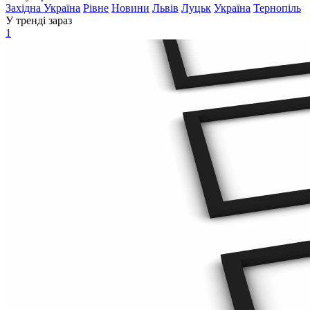
Західна Україна
Рівне
Новини
Львів
Луцьк
Україна
Тернопіль
У тренді зараз
1