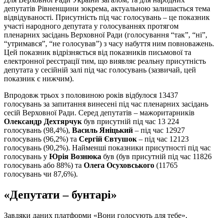
депутатів Рівненщини зокрема, актуальною залишається тема
відвідуваності. Присутність під час голосувань – це показник
участі народного депутата у голосуваннях протягом
пленарних засідань Верховної Ради (голосування “так”, “ні”,
“утримався”, “не голосував”) з часу набуття ним повноважень.
Цей показник відрізняється від показників письмової та
електронної реєстрації тим, що виявляє реальну присутність
депутата у сесійній залі під час голосувань (зазвичай, цей
показник є нижчим).
Впродовж трьох з половиною років відбулося 13437
голосувань за запитання винесені під час пленарних засідань
сесій Верховної Ради. Серед депутатів – мажоритарників
Олександр Дехтярчук
був присутній під час 13 224
голосувань (98,4%),
Василь Яніцький
– під час 12927
голосувань (96,2%) та
Сергій Євтушок
– під час 12123
голосувань (90,2%). Найменші показники присутності під час
голосувань у
Юрія Вознюка
був (був присутній під час 11826
голосувань або 88%) та
Олега Осуховського
(11765
голосувань чи 87,6%).
«Депутати – бунтарі»
Завдяки даних платформи «Вони голосують для тебе»,