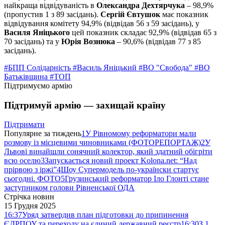
найкраща відвідуваність в
Олександра Дехтярчука
– 98,9%
(пропустив 1 з 89 засідань).
Сергій Євтушок
має показник
відвідування комітету 94,9% (відвідав 56 з 59 засідань), у
Василя Яніцького
цей показник складає 92,9% (відвідав 65 з
70 засідань) та у
Юрія Вознюка
– 90,6% (відвідав 77 з 85
засідань).
#БПП Солідарність
#Василь Яніцький
#ВО "Свобода"
#ВО
Батьківщина
#ТОП
Підтримуємо армію
Підтримуй армію — захищай країну
Підтримати
Популярне за тиждень
1
У Рівномому реформатори мали
розмову із місцевими чиновниками (ФОТОРЕПОРТАЖ)
2
У
Львові винайшли сонячний колектор, який здатний обігріти
всю оселю
3
Запускається новий проект Kolona.net: “Над
прірвою з іржі”
4
Шоу Супермодель по-українски стартує
сьогодні. ФОТО
5
Грузинський реформатор Іло Глонті стане
заступником голови Рівненської ОДА
Стрічка новин
15 Грудня 2025
16:37
Уряд затвердив план підготовки до припинення
ЄДРПОУ та переходу на єдиний державний реєстр
16:30
З 1