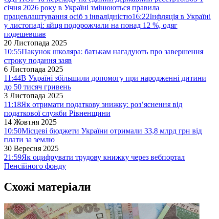
січня 2026 року в Україні змінюються правила
працевлаштування осіб з інвалідністю
16:22
Інфляція в Україні
у листопаді: яйця подорожчали на понад 12 %, одяг
подешевшав
20 Листопада 2025
10:55
Пакунок школяра: батькам нагадують про завершення
строку подання заяв
6 Листопада 2025
11:44
В Україні збільшили допомогу при народженні дитини
до 50 тисяч гривень
3 Листопада 2025
11:18
Як отримати податкову знижку: роз’яснення від
податкової служби Рівненщини
14 Жовтня 2025
10:50
Місцеві бюджети України отримали 33,8 млрд грн від
плати за землю
30 Вересня 2025
21:59
Як оцифрувати трудову книжку через вебпортал
Пенсійного фонду
Схожі матеріали