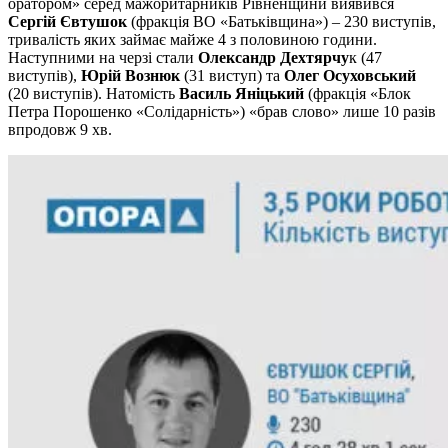
оратором» серед мажоритарників Рівненщини виявився
Сергій Євтушок
(фракція ВО «Батьківщина») – 230 виступів,
тривалість яких займає майже 4 з половиною години.
Наступними на черзі стали
Олександр Дехтярчу
к (47
виступів),
Юрій Вознюк
(31 виступ) та
Олег Осуховський
(20 виступів). Натомість
Василь Яніцький
(фракція «Блок
Петра Порошенко «Солідарність») «брав слово» лише 10 разів
впродовж 9 хв.