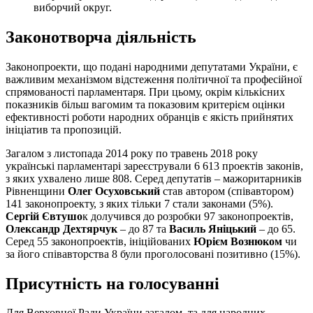
виборчий округ.
Законотворча діяльність
Законопроекти, що подані народними депутатами України, є
важливим механізмом відстеження політичної та професійної
спрямованості парламентаря. При цьому, окрім кількісних
показників більш вагомим та показовим критерієм оцінки
ефективності роботи народних обранців є якість прийнятих
ініціатив та пропозицій.
Загалом з листопада 2014 року по травень 2018 року
українські парламентарі зареєстрували 6 613 проектів законів,
з яких ухвалено лише 808. Серед депутатів – мажоритарників
Рівненщини
Олег Осуховський
став автором (співавтором)
141 законопроекту, з яких тільки 7 стали законами (5%).
Сергій Євтушо
к долучився до розробки 97 законопроектів,
Олександр Дехтярчук
– до 87 та
Василь Яніцький
– до 65.
Серед 55 законопроектів, ініційованих
Юрієм Вознюком
чи
за його співавторства 8 були проголосовані позитивно (15%).
Присутність на голосуванні
Для Верховної Ради України загалом, та для народних