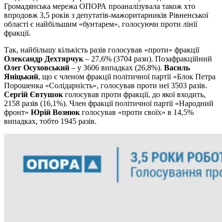
Громадянська мережа ОПОРА проаналізувала також хто
впродовж 3,5 років з депутатів-мажоритарників Рівненської
області є найбільшим «бунтарем», голосуючи проти лінії
фракції.
Так, найбільшу кількість разів голосував «проти» фракції
Олександр Дехтярчук
– 27,6% (3704 рази). Позафракційний
Олег Осуховський
– у 3606 випадках (26,8%).
Василь
Яніцький
, що є членом фракції політичної партії «Блок Петра
Порошенка «Солідарність», голосував проти неї 3503 разів.
Сергій Євтушок
голосував проти фракції, до якої входить,
2158 разів (16,1%). Член фракції політичної партії «Народний
фронт»
Юрій Вознюк
голосував «проти своїх» в 14,5%
випадках, тобто 1945 разів.