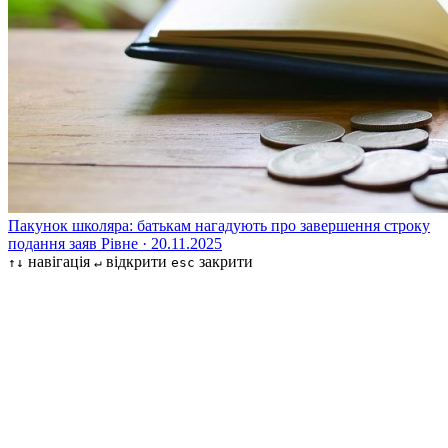
Пакунок школяра: батькам нагадують про завершення строку
подання заяв
Рівне · 20.11.2025
навігація
відкрити
закрити
↑↓
↵
esc