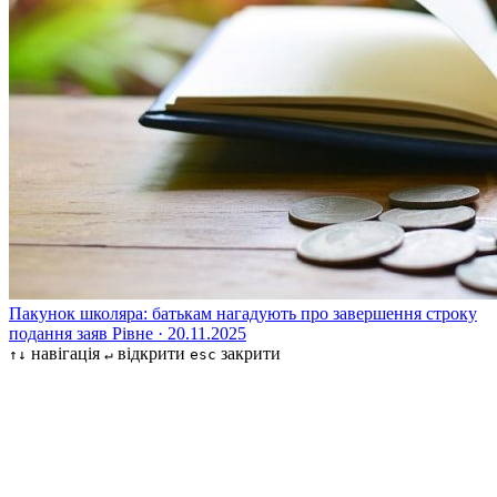
Пакунок школяра: батькам нагадують про завершення строку
подання заяв
Рівне · 20.11.2025
навігація
відкрити
закрити
↑↓
↵
esc