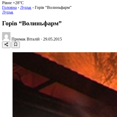
Рівне +28°C
Головна
›
Луцьк
›
Горів “Волиньфарм”
Луцьк
Горів “Волиньфарм”
Примак Віталій
·
29.05.2015