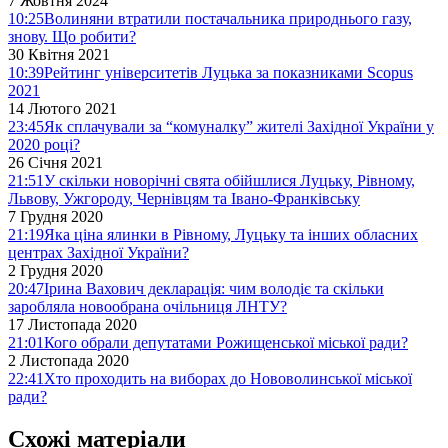
7 Жовтня 2024
10:25
Волиняни втратили постачальника природнього газу,
знову. Що робити?
30 Квітня 2021
10:39
Рейтинг університетів Луцька за показниками Scopus
2021
14 Лютого 2021
23:45
Як сплачували за “комуналку” жителі Західної України у
2020 році?
26 Січня 2021
21:51
У скільки новорічні свята обійшлися Луцьку, Рівному,
Львову, Ужгороду, Чернівцям та Івано-Франківську
7 Грудня 2020
21:19
Яка ціна ялинки в Рівному, Луцьку та інших обласних
центрах Західної України?
2 Грудня 2020
20:47
Ірина Вахович декларація: чим володіє та скільки
заробляла новообрана очільниця ЛНТУ?
17 Листопада 2020
21:01
Кого обрали депутатами Рожищенської міської ради?
2 Листопада 2020
22:41
Хто проходить на виборах до Нововолинської міської
ради?
Схожі матеріали