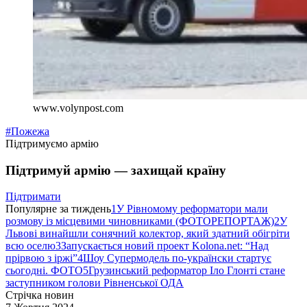
www.volynpost.com
#Пожежа
Підтримуємо армію
Підтримуй армію — захищай країну
Підтримати
Популярне за тиждень
1
У Рівномому реформатори мали
розмову із місцевими чиновниками (ФОТОРЕПОРТАЖ)
2
У
Львові винайшли сонячний колектор, який здатний обігріти
всю оселю
3
Запускається новий проект Kolona.net: “Над
прірвою з іржі”
4
Шоу Супермодель по-українски стартує
сьогодні. ФОТО
5
Грузинський реформатор Іло Глонті стане
заступником голови Рівненської ОДА
Стрічка новин