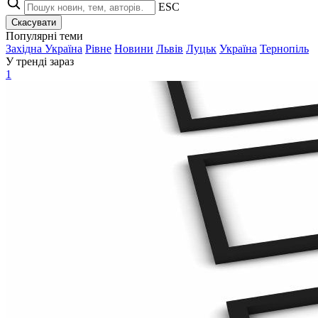
ESC
Скасувати
Популярні теми
Західна Україна
Рівне
Новини
Львів
Луцьк
Україна
Тернопіль
У тренді зараз
1