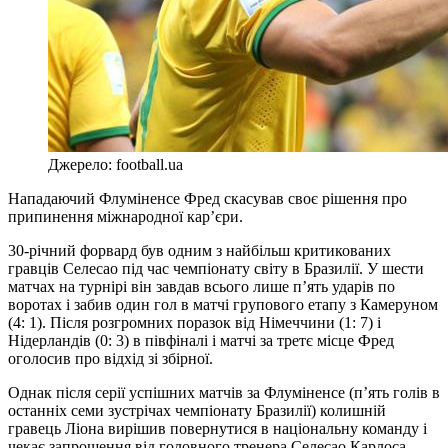
Джерело: football.ua
Нападаючий Флуміненсе Фред скасував своє рішення про
припинення міжнародної кар’єри.
30-річний форвард був одним з найбільш критикованих
гравців Селесао під час чемпіонату світу в Бразилії. У шести
матчах на турнірі він завдав всього лише п’ять ударів по
воротах і забив один гол в матчі групового етапу з Камеруном
(4: 1). Після розгромних поразок від Німеччини (1: 7) і
Нідерландів (0: 3) в півфіналі і матчі за третє місце Фред
оголосив про відхід зі збірної.
Однак після серії успішних матчів за Флуміненсе (п’ять голів в
останніх семи зустрічах чемпіонату Бразилії) колишній
гравець Ліона вирішив повернутися в національну команду і
чекає запрошення від головного тренера Селесао Карлоса