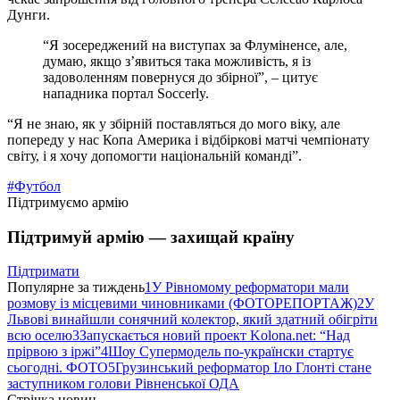
Дунги.
“Я зосереджений на виступах за Флуміненсе, але,
думаю, якщо з’явиться така можливість, я із
задоволенням повернуся до збірної”, – цитує
нападника портал Soccerly.
“Я не знаю, як у збірній поставляться до мого віку, але
попереду у нас Копа Америка і відбіркові матчі чемпіонату
світу, і я хочу допомогти національній команді”.
#Футбол
Підтримуємо армію
Підтримуй армію — захищай країну
Підтримати
Популярне за тиждень
1
У Рівномому реформатори мали
розмову із місцевими чиновниками (ФОТОРЕПОРТАЖ)
2
У
Львові винайшли сонячний колектор, який здатний обігріти
всю оселю
3
Запускається новий проект Kolona.net: “Над
прірвою з іржі”
4
Шоу Супермодель по-українски стартує
сьогодні. ФОТО
5
Грузинський реформатор Іло Глонті стане
заступником голови Рівненської ОДА
Стрічка новин