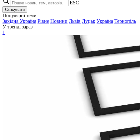
ESC
Скасувати
Популярні теми
Західна Україна
Рівне
Новини
Львів
Луцьк
Україна
Тернопіль
У тренді зараз
1