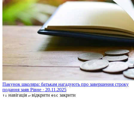
Пакунок школяра: батькам нагадують про завершення строку
подання заяв
Рівне · 20.11.2025
навігація
відкрити
закрити
↑↓
↵
esc