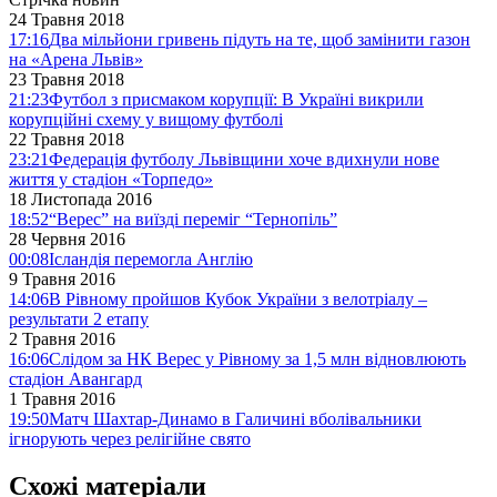
24 Травня 2018
17:16
Два мільйони гривень підуть на те, щоб замінити газон
на «Арена Львів»
23 Травня 2018
21:23
Футбол з присмаком корупції: В Україні викрили
корупційні схему у вищому футболі
22 Травня 2018
23:21
Федерація футболу Львівщини хоче вдихнули нове
життя у стадіон «Торпедо»
18 Листопада 2016
18:52
“Верес” на виїзді переміг “Тернопіль”
28 Червня 2016
00:08
Ісландія перемогла Англію
9 Травня 2016
14:06
В Рівному пройшов Кубок України з велотріалу –
результати 2 етапу
2 Травня 2016
16:06
Слідом за НК Верес у Рівному за 1,5 млн відновлюють
стадіон Авангард
1 Травня 2016
19:50
Матч Шахтар-Динамо в Галичині вболівальники
ігнорують через релігійне свято
Схожі матеріали