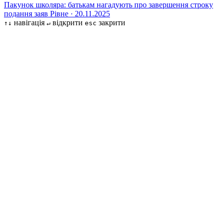
Пакунок школяра: батькам нагадують про завершення строку
подання заяв
Рівне · 20.11.2025
навігація
відкрити
закрити
↑↓
↵
esc