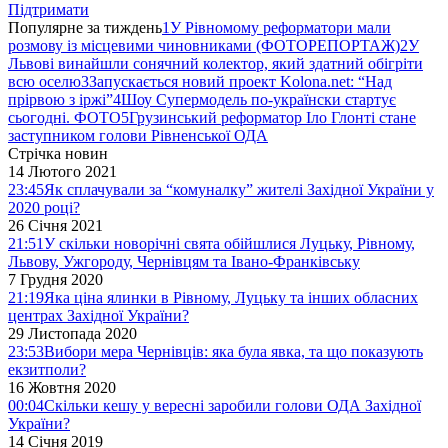
Підтримати
Популярне за тиждень
1
У Рівномому реформатори мали
розмову із місцевими чиновниками (ФОТОРЕПОРТАЖ)
2
У
Львові винайшли сонячний колектор, який здатний обігріти
всю оселю
3
Запускається новий проект Kolona.net: “Над
прірвою з іржі”
4
Шоу Супермодель по-українски стартує
сьогодні. ФОТО
5
Грузинський реформатор Іло Глонті стане
заступником голови Рівненської ОДА
Стрічка новин
14 Лютого 2021
23:45
Як сплачували за “комуналку” жителі Західної України у
2020 році?
26 Січня 2021
21:51
У скільки новорічні свята обійшлися Луцьку, Рівному,
Львову, Ужгороду, Чернівцям та Івано-Франківську
7 Грудня 2020
21:19
Яка ціна ялинки в Рівному, Луцьку та інших обласних
центрах Західної України?
29 Листопада 2020
23:53
Вибори мера Чернівців: яка була явка, та що показують
екзитполи?
16 Жовтня 2020
00:04
Скільки кешу у вересні заробили голови ОДА Західної
України?
14 Січня 2019