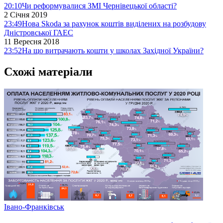
20:10
Чи реформувалися ЗМІ Чернівецької області?
2 Січня 2019
23:49
Нова Skodа за рахунок коштів виділених на розбудову
Дністровської ГАЕС
11 Вересня 2018
23:52
На що витрачають кошти у школах Західної України?
Схожі матеріали
Івано-Франківськ