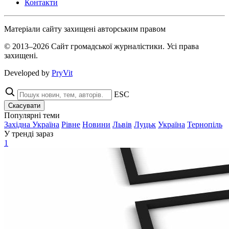
Контакти
Матеріали сайту захищені авторським правом
© 2013–2026 Сайт громадської журналістики. Усі права
захищені.
Developed by
PryVit
ESC
Скасувати
Популярні теми
Західна Україна
Рівне
Новини
Львів
Луцьк
Україна
Тернопіль
У тренді зараз
1