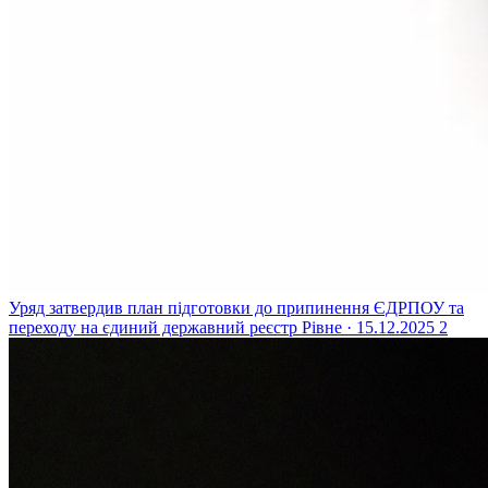
Уряд затвердив план підготовки до припинення ЄДРПОУ та
переходу на єдиний державний реєстр
Рівне · 15.12.2025
2