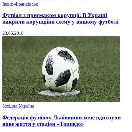
Івано-Франківськ
Футбол з присмаком корупції: В Україні
викрили корупційні схему у вищому футболі
23.05.2018
Західна Україна
Федерація футболу Львівщини хоче вдихнули
нове життя у стадіон «Торпедо»