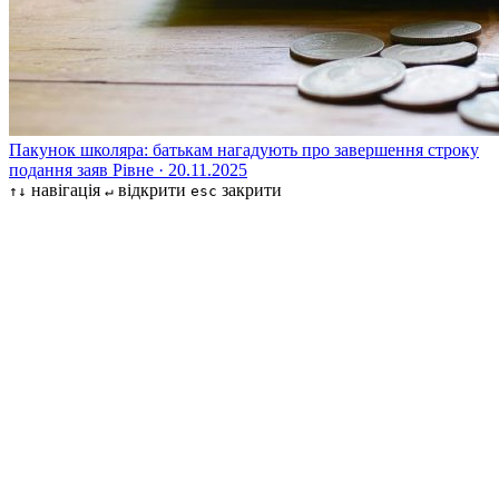
Пакунок школяра: батькам нагадують про завершення строку
подання заяв
Рівне · 20.11.2025
навігація
відкрити
закрити
↑↓
↵
esc