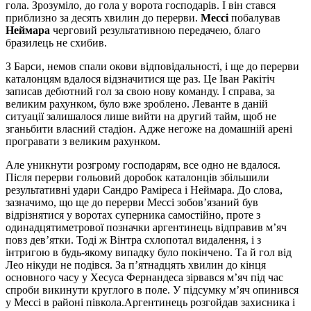
гола. Зрозуміло, до гола у ворота господарів. І він стався
приблизно за десять хвилин до перерви.
Мессі
побалував
Неймара
черговий результативною передачею, благо
бразилець не схибив.
З Барси, немов спали окови відповідальності, і ще до перерви
каталонцям вдалося відзначитися ще раз. Це Іван Ракітіч
записав дебютний гол за свою нову команду. І справа, за
великим рахунком, було вже зроблено. Леванте в даній
ситуації залишалося лише вийти на другий тайм, щоб не
зганьбити власний стадіон. Адже негоже на домашній арені
програвати з великим рахунком.
Але уникнути розгрому господарям, все одно не вдалося.
Після перерви гольовий доробок каталонців збільшили
результативні удари Сандро Раміреса і Неймара. До слова,
зазначимо, що ще до перерви Мессі зобов’язаний був
відрізнятися у воротах суперника самостійно, проте з
одинадцятиметрової позначки аргентинець відправив м’яч
повз дев’ятки. Тоді ж Вінтра схлопотал видалення, і з
інтригою в будь-якому випадку було покінчено. Та й гол від
Лео нікуди не подівся. За п’ятнадцять хвилин до кінця
основного часу у Хесуса Фернандеса зірвався м’яч під час
спроби викинути круглого в поле. У підсумку м’яч опинився
у Мессі в районі півкола.Аргентинець розгойдав захисника і