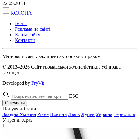
22.05.2018
КОЛОНА
Імена
Реклама на сайті
Карта сайту
Контакти
Матеріали сайту захищені авторським правом
© 2013–2026 Сайт громадської журналістики. Усі права
захищені.
Developed by
PryVit
ESC
Скасувати
Популярні теми
Західна Україна
Рівне
Новини
Львів
Луцьк
Україна
Тернопіль
У тренді зараз
1