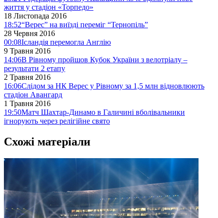
життя у стадіон «Торпедо»
18 Листопада 2016
18:52
“Верес” на виїзді переміг “Тернопіль”
28 Червня 2016
00:08
Ісландія перемогла Англію
9 Травня 2016
14:06
В Рівному пройшов Кубок України з велотріалу –
результати 2 етапу
2 Травня 2016
16:06
Слідом за НК Верес у Рівному за 1,5 млн відновлюють
стадіон Авангард
1 Травня 2016
19:50
Матч Шахтар-Динамо в Галичині вболівальники
ігнорують через релігійне свято
Схожі матеріали