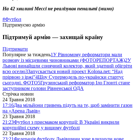
На 42 хвилині Мессі не реалізував пенальті (мимо)
#Футбол
Підтримуємо армію
Підтримуй армію — захищай країну
Підтримати
Популярне за тиждень
1
У Рівномому реформатори мали
розмову із місцевими чиновниками (ФОТОРЕПОРТАЖ)
2
У
Львові винайшли сонячний колектор, який здатний обігріти
всю оселю
3
Запускається новий проект Kolona.net: “Над
прірвою з іржі”
4
Шоу Супермодель по-українски стартує
сьогодні. ФОТО
5
Грузинський реформатор Іло Глонті стане
заступником голови Рівненської ОДА
Стрічка новин
24 Травня 2018
17:16
Два мільйони гривень підуть на те, щоб замінити газон
на «Арена Львів»
23 Травня 2018
21:23
Футбол з присмаком корупції: В Україні викрили
корупційні схему у вищому футболі
22 Травня 2018
23:21
Федерація футболу Львівщини хоче вдихнули нове