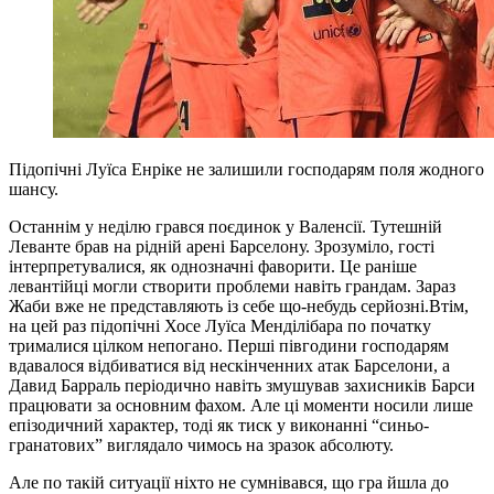
Підопічні Луїса Енріке не залишили господарям поля жодного
шансу.
Останнім у неділю грався поєдинок у Валенсії. Тутешній
Леванте брав на рідній арені Барселону. Зрозуміло, гості
інтерпретувалися, як однозначні фаворити. Це раніше
левантійці могли створити проблеми навіть грандам. Зараз
Жаби вже не представляють із себе що-небудь серйозні.Втім,
на цей раз підопічні Хосе Луїса Менділібара по початку
трималися цілком непогано. Перші півгодини господарям
вдавалося відбиватися від нескінченних атак Барселони, а
Давид Барраль періодично навіть змушував захисників Барси
працювати за основним фахом. Але ці моменти носили лише
епізодичний характер, тоді як тиск у виконанні “синьо-
гранатових” виглядало чимось на зразок абсолюту.
Але по такій ситуації ніхто не сумнівався, що гра йшла до