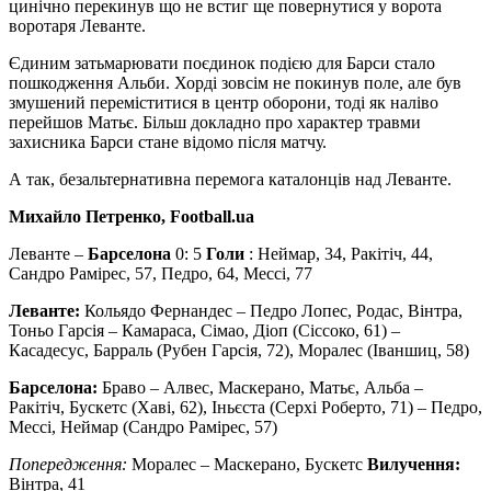
цинічно перекинув що не встиг ще повернутися у ворота
воротаря Леванте.
Єдиним затьмарювати поєдинок подією для Барси стало
пошкодження Альби. Хорді зовсім не покинув поле, але був
змушений переміститися в центр оборони, тоді як наліво
перейшов Матьє. Більш докладно про характер травми
захисника Барси стане відомо після матчу.
А так, безальтернативна перемога каталонців над Леванте.
Михайло Петренко, Football.ua
Леванте –
Барселона
0: 5
Голи
: Неймар, 34, Ракітіч, ​​44,
Сандро Рамірес, 57, Педро, 64, Мессі, 77
Леванте:
Кольядо Фернандес – Педро Лопес, Родас, Вінтра,
Тоньо Гарсія – Камараса, Сімао, Діоп (Сіссоко, 61) –
Касадесус, Барраль (Рубен Гарсія, 72), Моралес (Іваншиц, 58)
Барселона:
Браво – Алвес, Маскерано, Матьє, Альба –
Ракітіч, ​​Бускетс (Хаві, 62), Іньєста (Серхі Роберто, 71) – Педро,
Мессі, Неймар (Сандро Рамірес, 57)
Попередження:
Моралес – Маскерано, Бускетс
Вилучення:
Вінтра, 41