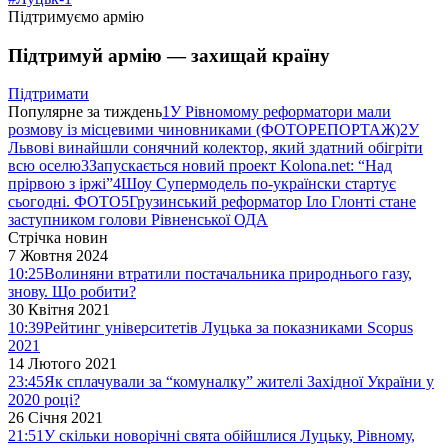
Підтримуємо армію
Підтримуй армію — захищай країну
Підтримати
Популярне за тиждень
1
У Рівномому реформатори мали
розмову із місцевими чиновниками (ФОТОРЕПОРТАЖ)
2
У
Львові винайшли сонячний колектор, який здатний обігріти
всю оселю
3
Запускається новий проект Kolona.net: “Над
прірвою з іржі”
4
Шоу Супермодель по-українски стартує
сьогодні. ФОТО
5
Грузинський реформатор Іло Глонті стане
заступником голови Рівненської ОДА
Стрічка новин
7 Жовтня 2024
10:25
Волиняни втратили постачальника природнього газу,
знову. Що робити?
30 Квітня 2021
10:39
Рейтинг університетів Луцька за показниками Scopus
2021
14 Лютого 2021
23:45
Як сплачували за “комуналку” жителі Західної України у
2020 році?
26 Січня 2021
21:51
У скільки новорічні свята обійшлися Луцьку, Рівному,