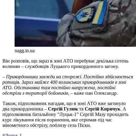
nagg.in.ua
Він розповів, що зараз в зоні АТО перебуває декілька сотень
волинян – службовців Луцького прикордонного загону.
– Прикордонники завжди на сторожі. Постійно здійснюється
ротація. Зараз майже 400 волинських прикордонників в зоні
АТО. Обстановка там постійно напружена, постійні
обстріли з території бойовиків
, – каже пан Олександр.
Також, підполковник нагадав, що в зоні АТО вже загинуло
два прикордонника –
Сергій Гулюк
та
Сергій Киричук
. А
підполковник батальйону “Луцьк-1” Сергій Мазу проходить
курс лікування після поранення, яке отримав під час
мінометного обстрілу, поблизу села Піски.
#Луцьк-1