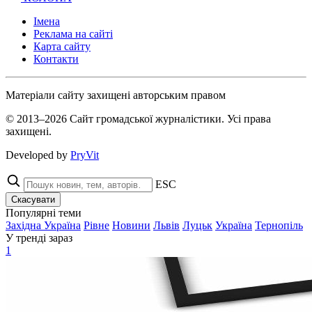
Імена
Реклама на сайті
Карта сайту
Контакти
Матеріали сайту захищені авторським правом
© 2013–2026 Сайт громадської журналістики. Усі права
захищені.
Developed by
PryVit
ESC
Скасувати
Популярні теми
Західна Україна
Рівне
Новини
Львів
Луцьк
Україна
Тернопіль
У тренді зараз
1