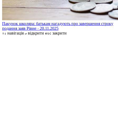
Пакунок школяра: батькам нагадують про завершення строку
подання заяв
Рівне · 20.11.2025
навігація
відкрити
закрити
↑↓
↵
esc