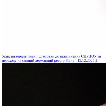
Уряд затвердив план підготовки до припинення ЄДРПОУ та
переходу на єдиний державний реєстр
Рівне · 15.12.2025
2