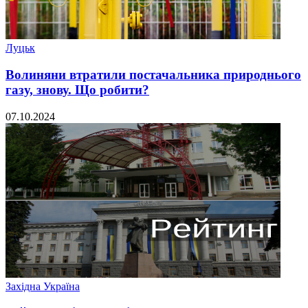
Луцьк
Волиняни втратили постачальника природнього
газу, знову. Що робити?
07.10.2024
Західна Україна