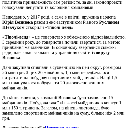
політична приналежність;сам регіон; те, за які законопроекти
голосували депутати та володіння компаніями.
Нещодавно, у 2017 році, а саме в квітні, дружина нардепа
Юрія Вознюка
разом з екс-заступником Рівного
Русланом
Шевчуком
створили
«Тіволі-ленд»
.
«Тіволі-ленд»
– це товариство з обмеженою відповідальністю.
З середини року, до товариства почали звертатися, за метою
придбання майданчиків. В основному зверталися сільські
ради, навчальні заклади та управління освіти
із округу
Вознюка
.
Дані закупівлі співпали з субвенцією на цей округ, розміром
26 млн грн. З цих 26 мільйонів, 1,5 млн передбачалося
витратити на побудову спортивних майданчиків. На ці 1,5
млн планувалося побудувати 20 дитяче-спортивних
майданчиків.
До кінця жовтня, у компанії
Вознюка
було замовлено 15
майданчиків. Побудова такої кількості майданчиків коштує 1
млн 150 т. гривень. Загалом, на кінець листопада, було
замовлено спортивних майданчиків на суму, більше ніж 2 млн
грн.
Джерело інформації
«
Четверта влада
»