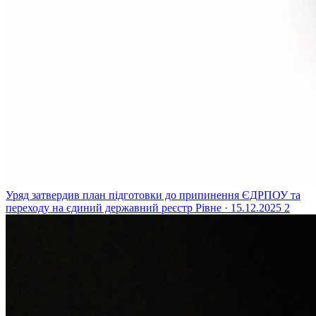
Уряд затвердив план підготовки до припинення ЄДРПОУ та
переходу на єдиний державний реєстр
Рівне · 15.12.2025
2