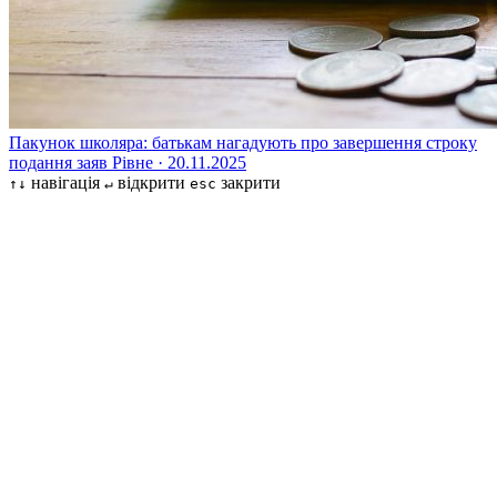
Пакунок школяра: батькам нагадують про завершення строку
подання заяв
Рівне · 20.11.2025
навігація
відкрити
закрити
↑↓
↵
esc