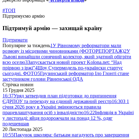
#ТОП
Підтримуємо армію
Підтримуй армію — захищай країну
Підтримати
Популярне за тиждень
1
У Рівномому реформатори мали
розмову із місцевими чиновниками (ФОТОРЕПОРТАЖ)
2
У
Львові винайшли сонячний колектор, який здатний обігріти
всю оселю
3
Запускається новий проект Kolona.net: “Над
прірвою з іржі”
4
Шоу Супермодель по-українски стартує
сьогодні. ФОТО
5
Грузинський реформатор Іло Глонті стане
заступником голови Рівненської ОДА
Стрічка новин
15 Грудня 2025
16:37
Уряд затвердив план підготовки до припинення
ЄДРПОУ та переходу на єдиний державний реєстр
16:30
З 1
січня 2026 року в Україні змінюються правила
працевлаштування осіб з інвалідністю
16:22
Інфляція в Україні
у листопаді: яйця подорожчали на понад 12 %, одяг
подешевшав
20 Листопада 2025
10:55
Пакунок школяра: батькам нагадують про завершення