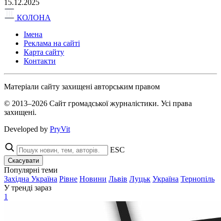
15.12.2025
КОЛОНА
Імена
Реклама на сайті
Карта сайту
Контакти
Матеріали сайту захищені авторським правом
© 2013–2026 Сайт громадської журналістики. Усі права
захищені.
Developed by
PryVit
ESC
Скасувати
Популярні теми
Західна Україна
Рівне
Новини
Львів
Луцьк
Україна
Тернопіль
У тренді зараз
1