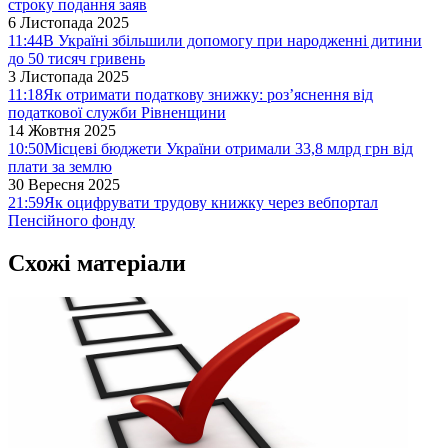
строку подання заяв
6 Листопада 2025
11:44
В Україні збільшили допомогу при народженні дитини
до 50 тисяч гривень
3 Листопада 2025
11:18
Як отримати податкову знижку: роз’яснення від
податкової служби Рівненщини
14 Жовтня 2025
10:50
Місцеві бюджети України отримали 33,8 млрд грн від
плати за землю
30 Вересня 2025
21:59
Як оцифрувати трудову книжку через вебпортал
Пенсійного фонду
Схожі матеріали